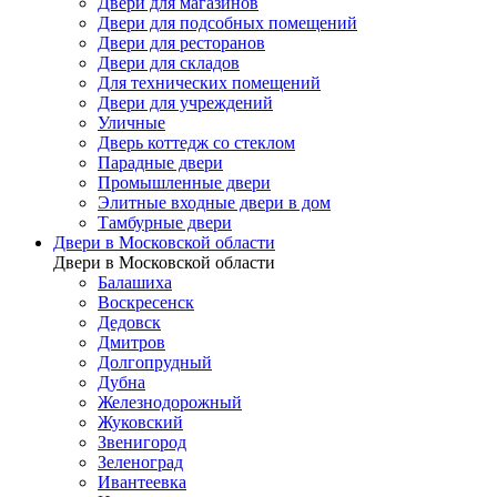
Двери для магазинов
Двери для подсобных помещений
Двери для ресторанов
Двери для складов
Для технических помещений
Двери для учреждений
Уличные
Дверь коттедж со стеклом
Парадные двери
Промышленные двери
Элитные входные двери в дом
Тамбурные двери
Двери в Московской области
Двери в Московской области
Балашиха
Воскресенск
Дедовск
Дмитров
Долгопрудный
Дубна
Железнодорожный
Жуковский
Звенигород
Зеленоград
Ивантеевка