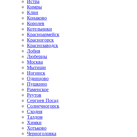
Истра
Кимры
Клин
Конаково
Королев
Котельники
Красноармейск
Красногорск
Краснозаводск
Лобня
Люберцы
Москва
Мытищи
Ногинск
Одинцово
Пушкино
Раменское
Реутов
Сергиев Посад
Солнечногорск
Сходня
Талдом
Химки
Хотьково
Черноголовка