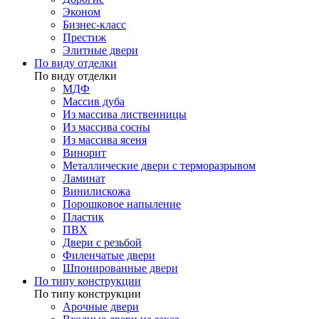
Эконом
Бизнес-класс
Престиж
Элитные двери
По виду отделки
По виду отделки
МДФ
Массив дуба
Из массива лиственницы
Из массива сосны
Из массива ясеня
Винорит
Металлические двери с терморазрывом
Ламинат
Винилискожа
Порошковое напыление
Пластик
ПВХ
Двери с резьбой
Филенчатые двери
Шпонированные двери
По типу конструкции
По типу конструкции
Арочные двери