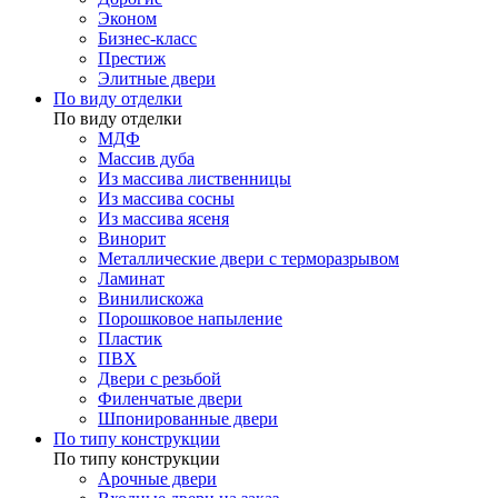
Эконом
Бизнес-класс
Престиж
Элитные двери
По виду отделки
По виду отделки
МДФ
Массив дуба
Из массива лиственницы
Из массива сосны
Из массива ясеня
Винорит
Металлические двери с терморазрывом
Ламинат
Винилискожа
Порошковое напыление
Пластик
ПВХ
Двери с резьбой
Филенчатые двери
Шпонированные двери
По типу конструкции
По типу конструкции
Арочные двери