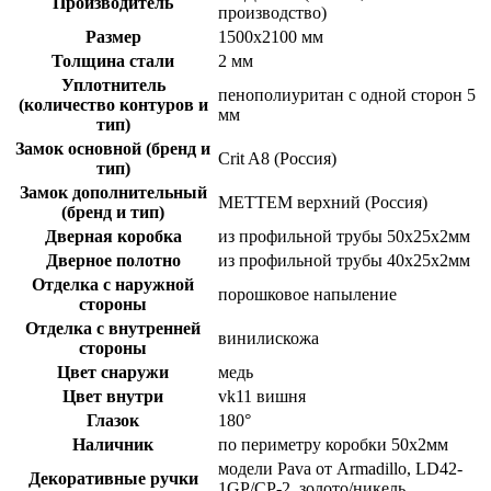
Производитель
производство)
Размер
1500х2100 мм
Толщина стали
2 мм
Уплотнитель
пенополиуритан с одной сторон 5
(количество контуров и
мм
тип)
Замок основной (бренд и
Crit A8 (Россия)
тип)
Замок дополнительный
МЕТТЕМ верхний (Россия)
(бренд и тип)
Дверная коробка
из профильной трубы 50х25х2мм
Дверное полотно
из профильной трубы 40х25х2мм
Отделка с наружной
порошковое напыление
стороны
Отделка с внутренней
винилискожа
стороны
Цвет снаружи
медь
Цвет внутри
vk11 вишня
Глазок
180°
Наличник
по периметру коробки 50х2мм
модели Pava от Armadillo, LD42-
Декоративные ручки
1GP/CP-2, золото/никель