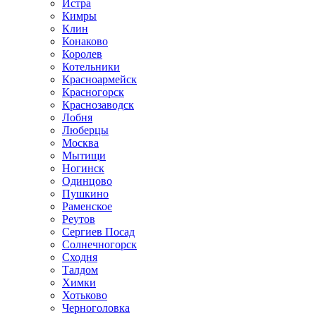
Истра
Кимры
Клин
Конаково
Королев
Котельники
Красноармейск
Красногорск
Краснозаводск
Лобня
Люберцы
Москва
Мытищи
Ногинск
Одинцово
Пушкино
Раменское
Реутов
Сергиев Посад
Солнечногорск
Сходня
Талдом
Химки
Хотьково
Черноголовка