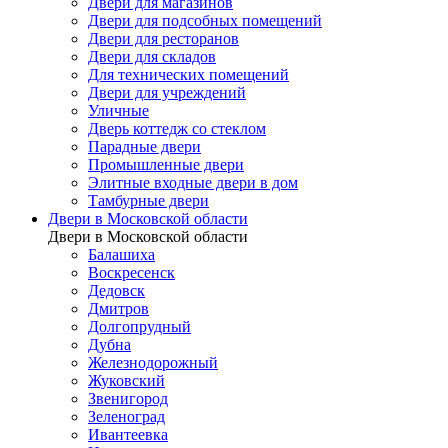
Двери для магазинов
Двери для подсобных помещений
Двери для ресторанов
Двери для складов
Для технических помещений
Двери для учреждений
Уличные
Дверь коттедж со стеклом
Парадные двери
Промышленные двери
Элитные входные двери в дом
Тамбурные двери
Двери в Московской области
Двери в Московской области
Балашиха
Воскресенск
Дедовск
Дмитров
Долгопрудный
Дубна
Железнодорожный
Жуковский
Звенигород
Зеленоград
Ивантеевка