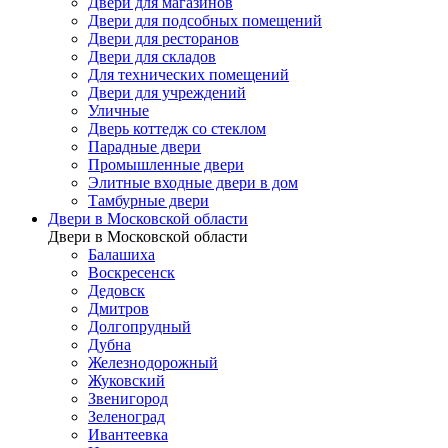
Двери для магазинов
Двери для подсобных помещений
Двери для ресторанов
Двери для складов
Для технических помещений
Двери для учреждений
Уличные
Дверь коттедж со стеклом
Парадные двери
Промышленные двери
Элитные входные двери в дом
Тамбурные двери
Двери в Московской области
Двери в Московской области
Балашиха
Воскресенск
Дедовск
Дмитров
Долгопрудный
Дубна
Железнодорожный
Жуковский
Звенигород
Зеленоград
Ивантеевка