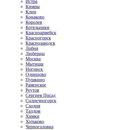
Истра
Кимры
Клин
Конаково
Королев
Котельники
Красноармейск
Красногорск
Краснозаводск
Лобня
Люберцы
Москва
Мытищи
Ногинск
Одинцово
Пушкино
Раменское
Реутов
Сергиев Посад
Солнечногорск
Сходня
Талдом
Химки
Хотьково
Черноголовка