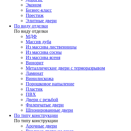
Эконом
Бизнес-класс
Престиж
Элитные двери
По виду отделки
По виду отделки
МДФ
Массив дуба
Из массива лиственницы
Из массива сосны
Из массива ясеня
Винорит
Металлические двери с терморазрывом
Ламинат
Винилискожа
Порошковое напыление
Пластик
ПВХ
Двери с резьбой
Филенчатые двери
Шпонированные двери
По типу конструкции
По типу конструкции
Арочные двери