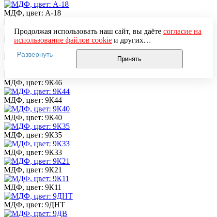
МДФ, цвет: А-18
МДФ, цвет: А35*3
Продолжая использовать наш сайт, вы даёте
согласие на
использование файлов cookie
и других
МДФ, цвет: 9СНТ
пользовательских данных (включая IP-адрес, сведения о
Развернуть
местоположении, устройстве, действиях на сайте и т. п.)
Принять
МДФ, цвет: 9КЧ
для функционирования сайта, проведения
статистических исследований, ретаргетинга и
МДФ, цвет: 9К46
использования систем аналитики (например,
Яндекс.Метрика), в соответствии с нашей
Политикой
МДФ, цвет: 9К44
обработки персональных данных.
Если вы не хотите, чтобы ваши данные обрабатывались,
МДФ, цвет: 9К40
настройте ограничения в браузере или покиньте сайт.
МДФ, цвет: 9К35
МДФ, цвет: 9К33
МДФ, цвет: 9К21
МДФ, цвет: 9К11
МДФ, цвет: 9ДНТ