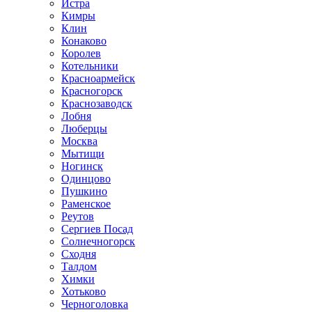
Истра
Кимры
Клин
Конаково
Королев
Котельники
Красноармейск
Красногорск
Краснозаводск
Лобня
Люберцы
Москва
Мытищи
Ногинск
Одинцово
Пушкино
Раменское
Реутов
Сергиев Посад
Солнечногорск
Сходня
Талдом
Химки
Хотьково
Черноголовка