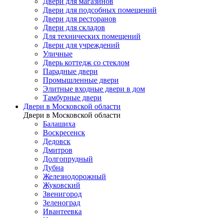
Двери для магазинов
Двери для подсобных помещений
Двери для ресторанов
Двери для складов
Для технических помещений
Двери для учреждений
Уличные
Дверь коттедж со стеклом
Парадные двери
Промышленные двери
Элитные входные двери в дом
Тамбурные двери
Двери в Московской области
Двери в Московской области
Балашиха
Воскресенск
Дедовск
Дмитров
Долгопрудный
Дубна
Железнодорожный
Жуковский
Звенигород
Зеленоград
Ивантеевка