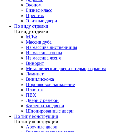
Эконом
Бизнес-класс
Престиж
Элитные двери
По виду отделки
По виду отделки
МДФ
Массив дуба
Из массива лиственницы
Из массива сосны
Из массива ясеня
Винорит
Металлические двери с терморазрывом
Ламинат
Винилискожа
Порошковое напыление
Пластик
ПВХ
Двери с резьбой
Филенчатые двери
Шпонированные двери
По типу конструкции
По типу конструкции
Арочные двери