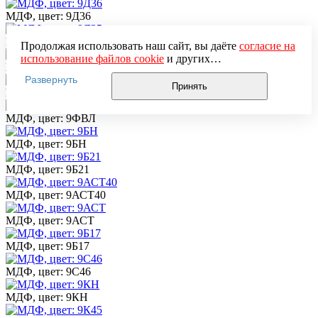
МДФ, цвет: 9Д36
МДФ, цвет: 9Д35
Продолжая использовать наш сайт, вы даёте
согласие на
использование файлов cookie
и других
МДФ, цвет: 9Д21
пользовательских данных (включая IP-адрес, сведения о
Развернуть
местоположении, устройстве, действиях на сайте и т. п.)
Принять
МДФ, цвет: 9Д10
для функционирования сайта, проведения
статистических исследований, ретаргетинга и
МДФ, цвет: 9ФВЛ
использования систем аналитики (например,
Яндекс.Метрика), в соответствии с нашей
Политикой
МДФ, цвет: 9БН
обработки персональных данных.
Если вы не хотите, чтобы ваши данные обрабатывались,
МДФ, цвет: 9Б21
настройте ограничения в браузере или покиньте сайт.
МДФ, цвет: 9АСТ40
МДФ, цвет: 9АСТ
МДФ, цвет: 9Б17
МДФ, цвет: 9С46
МДФ, цвет: 9КН