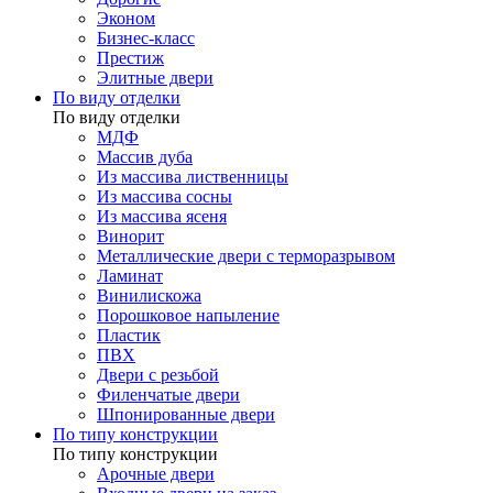
Эконом
Бизнес-класс
Престиж
Элитные двери
По виду отделки
По виду отделки
МДФ
Массив дуба
Из массива лиственницы
Из массива сосны
Из массива ясеня
Винорит
Металлические двери с терморазрывом
Ламинат
Винилискожа
Порошковое напыление
Пластик
ПВХ
Двери с резьбой
Филенчатые двери
Шпонированные двери
По типу конструкции
По типу конструкции
Арочные двери