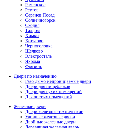
Раменское
Реутов
Сергиев Посад
Солнечногорск
Сходня
Талдом
Химки
Хотьково
Черноголовка
Щелково
Электросталь
Яхрома
Фрязино
Двери по назначению
Газо-дымо-непроницаемые двери
Двери для пищеблоков
Двери для сухих помещений
Для чистых помещений
Железные двери
Двери железные технические
Уличные железные двери
Двойные железные двери
Деревянная железная дверь