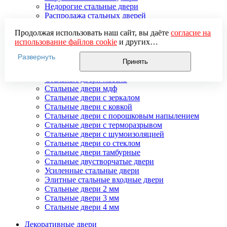
Недорогие стальные двери
Распродажа стальных дверей
Стальная дверь в дом
Продолжая использовать наш сайт, вы даёте
согласие на
Стальная дверь на дачу
использование файлов cookie
и других
Стальные взломостойкие двери
пользовательских данных (включая IP-адрес, сведения о
Стальные входные двери в квартиру
Развернуть
местоположении, устройстве, действиях на сайте и т. п.)
Стальные двери в подъезд
Принять
для функционирования сайта, проведения
Стальные двери внутреннего открывания
статистических исследований, ретаргетинга и
Стальные двери массив
использования систем аналитики (например,
Стальные двери мдф
Яндекс.Метрика), в соответствии с нашей
Политикой
Стальные двери с зеркалом
обработки персональных данных.
Стальные двери с ковкой
Если вы не хотите, чтобы ваши данные обрабатывались,
Стальные двери с порошковым напылением
настройте ограничения в браузере или покиньте сайт.
Стальные двери с терморазрывом
Стальные двери с шумоизоляцией
Стальные двери со стеклом
Стальные двери тамбурные
Стальные двустворчатые двери
Усиленные стальные двери
Элитные стальные входные двери
Стальные двери 2 мм
Стальные двери 3 мм
Стальные двери 4 мм
Декоративные двери