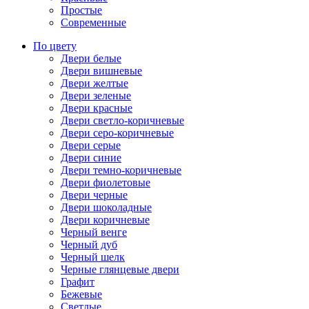
Простые
Современные
По цвету
Двери белые
Двери вишневые
Двери желтые
Двери зеленые
Двери красные
Двери светло-коричневые
Двери серо-коричневые
Двери серые
Двери синие
Двери темно-коричневые
Двери фиолетовые
Двери черные
Двери шоколадные
Двери коричневые
Черный венге
Черный дуб
Черный шелк
Черные глянцевые двери
Графит
Бежевые
Светлые