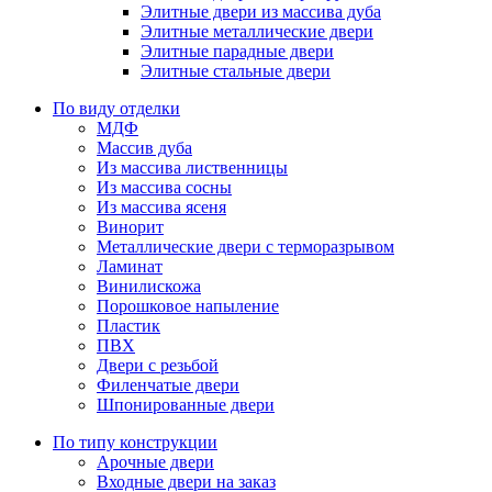
Элитные двери из массива дуба
Элитные металлические двери
Элитные парадные двери
Элитные стальные двери
По виду отделки
МДФ
Массив дуба
Из массива лиственницы
Из массива сосны
Из массива ясеня
Винорит
Металлические двери с терморазрывом
Ламинат
Винилискожа
Порошковое напыление
Пластик
ПВХ
Двери с резьбой
Филенчатые двери
Шпонированные двери
По типу конструкции
Арочные двери
Входные двери на заказ