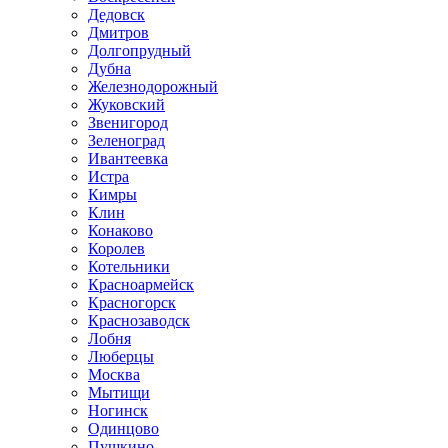
Дедовск
Дмитров
Долгопрудный
Дубна
Железнодорожный
Жуковский
Звенигород
Зеленоград
Ивантеевка
Истра
Кимры
Клин
Конаково
Королев
Котельники
Красноармейск
Красногорск
Краснозаводск
Лобня
Люберцы
Москва
Мытищи
Ногинск
Одинцово
Пушкино