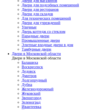
Двери для магазинов
Двери для подсобных помещений
Двери для ресторанов
Двери для складов
Для технических помещений
Двери для учреждений
Уличные
Дверь коттедж со стеклом
Парадные двери
Промышленные двери
Элитные входные двери в дом
Тамбурные двери
Двери в Московской области
Двери в Московской области
Балашиха
Воскресенск
Дедовск
Дмитров
Долгопрудный
Дубна
Железнодорожный
Жуковский
Звенигород
Зеленоград
Ивантеевка