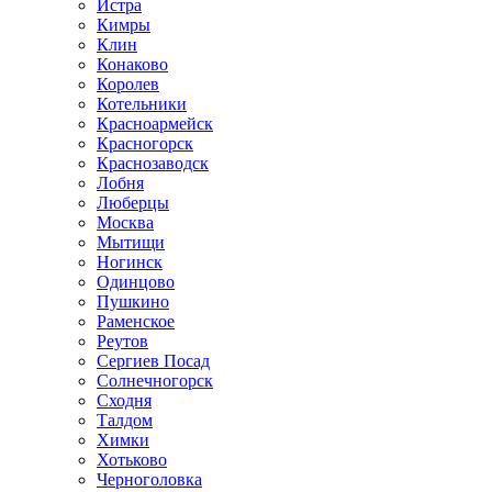
Истра
Кимры
Клин
Конаково
Королев
Котельники
Красноармейск
Красногорск
Краснозаводск
Лобня
Люберцы
Москва
Мытищи
Ногинск
Одинцово
Пушкино
Раменское
Реутов
Сергиев Посад
Солнечногорск
Сходня
Талдом
Химки
Хотьково
Черноголовка