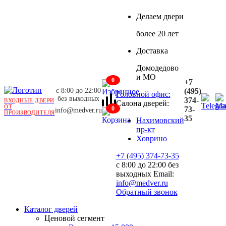
Делаем двери
более 20 лет
Доставка
Домодедово
и МО
0
+7
с 8:00 до 22:00
(495)
Головной офис:
без выходных
374-
ВХОДНЫЕ ДВЕРИ
Салона дверей:
ОТ
0
73-
info@medver.ru
ПРОИЗВОДИТЕЛЯ
35
Нахимовский
пр-кт
Ховрино
+7 (495) 374-73-35
с 8:00 до 22:00 без
выходных
Email:
info@medver.ru
Обратный звонок
Каталог дверей
Ценовой сегмент