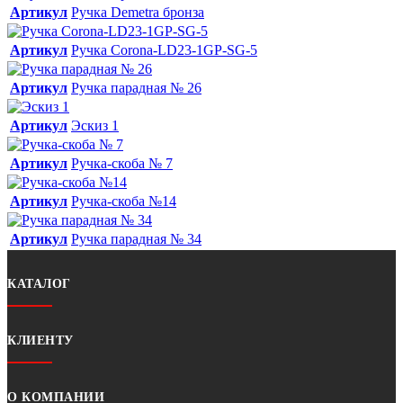
Артикул
Ручка Demetra бронза
Артикул
Ручка Corona-LD23-1GP-SG-5
Артикул
Ручка парадная № 26
Артикул
Эскиз 1
Артикул
Ручка-скоба № 7
Артикул
Ручка-скоба №14
Артикул
Ручка парадная № 34
КАТАЛОГ
КЛИЕНТУ
О КОМПАНИИ