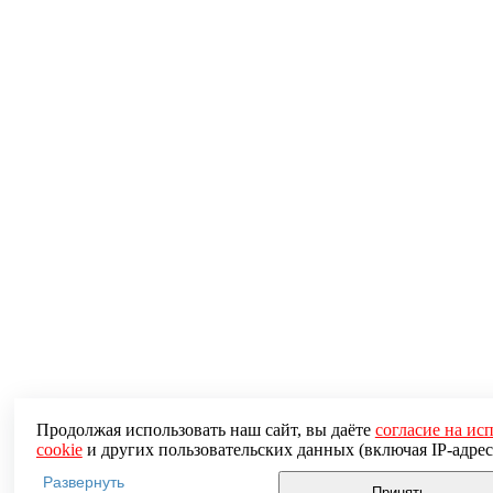
Продолжая использовать наш сайт, вы даёте
согласие на ис
cookie
и других пользовательских данных (включая IP-адрес, сведения о
местоположении, устройстве, действиях на сайте и т. п.) для функционирования
Развернуть
сайта, проведения статистических исследований, ретаргетинга и использ
Принять