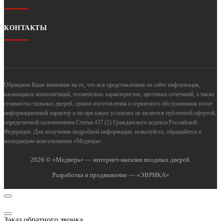
КОНТАКТЫ
Обращаем Ваше внимание на то, что вся представленная на сайте информация,
касающаяся комплектаций, технических характеристик, цветовых сочетаний, а также
стоимости стальных дверей, сроков изготовления и сервисного обслуживания носит
информационный характер и ни при каких условиях не является публичной офертой,
определяемой положениями Статьи 437 (2) Гражданского кодекса Российской
Федерации. Для получения подробной информации, пожалуйста, обращайтесь к
менеджерам-консультантам «Медверь».
2026 © «Медверь» — интернет-магазин входных дверей.
Разработка и продвижение — «ЭВРИКА»
Заказ обратного звонка