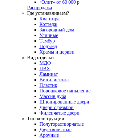
«Элит» от 60 000 р
Распродажа
Где устанавливаем?
Квартира
Коттедж
Загородный дом
Уличные
Тамбур
Подъезд
Храмы и церкви
Вид отделки
МДФ
ПВХ
Ламинат
Винилискожа
Пластик
Порошковое напыление
Массив дуба
Шпонированные двери
Двери с резьбой
Филенчатые двери
Тип конструкции
Полуторастворчатые
Двустворчатые
Арочные