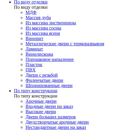
По виду отделки
По виду отделки
МДФ
Массив дуба
Из массива лиственницы
Из массива сосны
Из массива ясеня
Винорит
Металлические двери с терморазрывом
Ламинат
Винилискожа
Порошковое напыление
Пластик
ПВХ
Двери с резьбой
Филенчатые двери
Шпонированные двери
По типу конструкции
По типу конструкции
Арочные двери
Входные двери на заказ
Высокие двери
Двери больших размеров
Двухстворчатые арочные двери
Нестандартные двери на заказ