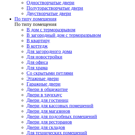
Одностворчатые двери
Полуторастворчатые двери
Двустворчатые двери
По типу помещения
По типу помещения
В дом с терморазрывом
В загородный дом с терморазрывом
В квартиру
В коттедж
Для загородного дома
Для новостройки
Для офиса
Для храма
Со скрытыми петлями
Этажные двери
Гаражные двери
Двери в общежитие
Двери в таунхаус
Двери для гостиниц
Двери для кассовых помещений
Двери для магазинов
Двери для подсобных помещений
Двери для ресторанов
Двери для складов
Для технических помещений