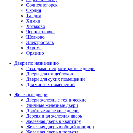
Солнечногорск
Сходня
Талдом
Химки
Хотьково
Черноголовка
Щелково
Электросталь
Яхрома
Фрязино
Двери по назначению
Газо-дымо-непроницаемые двери
Двери для пищеблоков
Двери для сухих помещений
Для чистых помещений
Железные двери
Двери железные технические
Уличные железные двери
Двойные железные двери
Деревянная железная дверь
Железная дверь в квартиру
Железная дверь в общий коридор
Железная дверь в подъезд