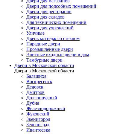
Двери для магазинов
Двери для подсобных помещений
Двери для ресторанов
Двери для складов
Для технических помещений
Двери для учреждений
Уличные
Дверь коттедж со стеклом
Парадные двери
Промышленные двери
Элитные входные двери в дом
Тамбурные двери
Двери в Московской области
Двери в Московской области
Балашиха
Воскресенск
Дедовск
Дмитров
Долгопрудный
Дубна
Железнодорожный
Жуковский
Звенигород
Зеленоград
Ивантеевка