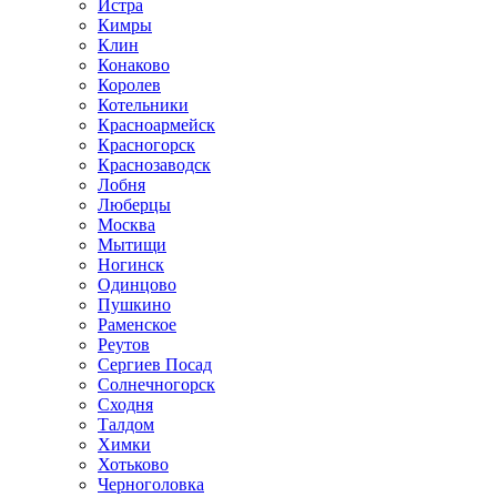
Истра
Кимры
Клин
Конаково
Королев
Котельники
Красноармейск
Красногорск
Краснозаводск
Лобня
Люберцы
Москва
Мытищи
Ногинск
Одинцово
Пушкино
Раменское
Реутов
Сергиев Посад
Солнечногорск
Сходня
Талдом
Химки
Хотьково
Черноголовка