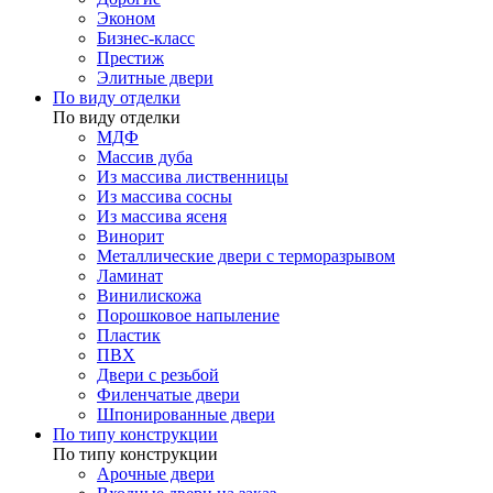
Эконом
Бизнес-класс
Престиж
Элитные двери
По виду отделки
По виду отделки
МДФ
Массив дуба
Из массива лиственницы
Из массива сосны
Из массива ясеня
Винорит
Металлические двери с терморазрывом
Ламинат
Винилискожа
Порошковое напыление
Пластик
ПВХ
Двери с резьбой
Филенчатые двери
Шпонированные двери
По типу конструкции
По типу конструкции
Арочные двери