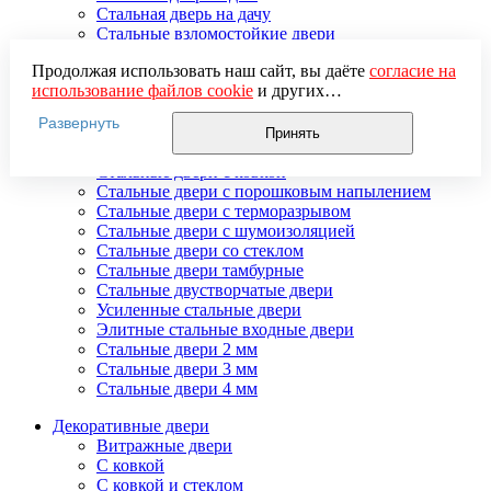
Стальная дверь на дачу
Стальные взломостойкие двери
Стальные входные двери в квартиру
Продолжая использовать наш сайт, вы даёте
согласие на
Стальные двери в подъезд
использование файлов cookie
и других
Стальные двери внутреннего открывания
пользовательских данных (включая IP-адрес, сведения о
Стальные двери массив
Развернуть
местоположении, устройстве, действиях на сайте и т. п.)
Стальные двери мдф
Принять
для функционирования сайта, проведения
Стальные двери с зеркалом
статистических исследований, ретаргетинга и
Стальные двери с ковкой
использования систем аналитики (например,
Стальные двери с порошковым напылением
Яндекс.Метрика), в соответствии с нашей
Политикой
Стальные двери с терморазрывом
обработки персональных данных.
Стальные двери с шумоизоляцией
Если вы не хотите, чтобы ваши данные обрабатывались,
Стальные двери со стеклом
настройте ограничения в браузере или покиньте сайт.
Стальные двери тамбурные
Стальные двустворчатые двери
Усиленные стальные двери
Элитные стальные входные двери
Стальные двери 2 мм
Стальные двери 3 мм
Стальные двери 4 мм
Декоративные двери
Витражные двери
С ковкой
С ковкой и стеклом