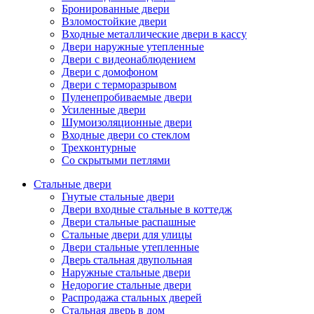
Бронированные двери
Взломостойкие двери
Входные металлические двери в кассу
Двери наружные утепленные
Двери с видеонаблюдением
Двери с домофоном
Двери с терморазрывом
Пуленепробиваемые двери
Усиленные двери
Шумоизоляционные двери
Входные двери со стеклом
Трехконтурные
Со скрытыми петлями
Стальные двери
Гнутые стальные двери
Двери входные стальные в коттедж
Двери стальные распашные
Стальные двери для улицы
Двери стальные утепленные
Дверь стальная двупольная
Наружные стальные двери
Недорогие стальные двери
Распродажа стальных дверей
Стальная дверь в дом