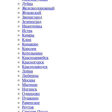
Дубна
Железнодорожный
Жуковский
Звенигород
Зеленоград
Ивантеевка
Истра
Кимры
Клин
Конаково
Королев
Котельники
Красноармейск
Красногорск
Краснозаводск
Лобня
Люберцы
Москва
Мытищи
Ногинск
Одинцово
Пушкино
Раменское
Реутов
Сергиев Посад