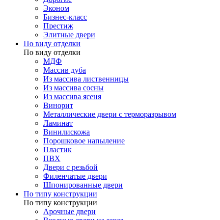
Эконом
Бизнес-класс
Престиж
Элитные двери
По виду отделки
По виду отделки
МДФ
Массив дуба
Из массива лиственницы
Из массива сосны
Из массива ясеня
Винорит
Металлические двери с терморазрывом
Ламинат
Винилискожа
Порошковое напыление
Пластик
ПВХ
Двери с резьбой
Филенчатые двери
Шпонированные двери
По типу конструкции
По типу конструкции
Арочные двери