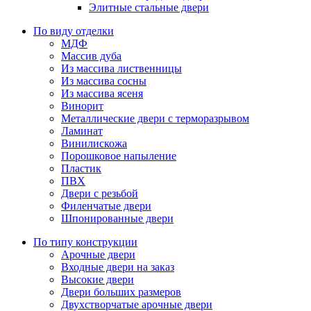
Элитные стальные двери
По виду отделки
МДФ
Массив дуба
Из массива лиственницы
Из массива сосны
Из массива ясеня
Винорит
Металлические двери с терморазрывом
Ламинат
Винилискожа
Порошковое напыление
Пластик
ПВХ
Двери с резьбой
Филенчатые двери
Шпонированные двери
По типу конструкции
Арочные двери
Входные двери на заказ
Высокие двери
Двери больших размеров
Двухстворчатые арочные двери