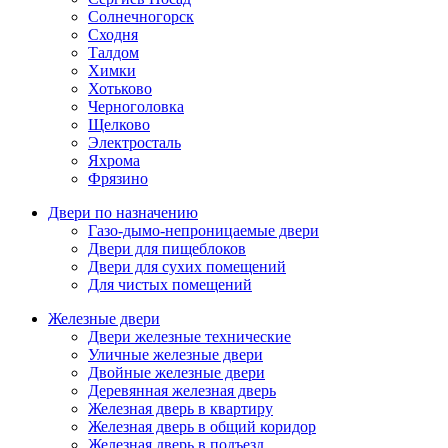
Солнечногорск
Сходня
Талдом
Химки
Хотьково
Черноголовка
Щелково
Электросталь
Яхрома
Фрязино
Двери по назначению
Газо-дымо-непроницаемые двери
Двери для пищеблоков
Двери для сухих помещений
Для чистых помещений
Железные двери
Двери железные технические
Уличные железные двери
Двойные железные двери
Деревянная железная дверь
Железная дверь в квартиру
Железная дверь в общий коридор
Железная дверь в подъезд