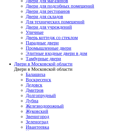
Двери для магазинов
Двери для подсобных помещений
Двери для ресторанов
Двери для складов
Для технических помещений
Двери для учреждений
Уличные
Дверь коттедж со стеклом
Парадные двери
Промышленные двери
Элитные входные двери в дом
Тамбурные двери
Двери в Московской области
Двери в Московской области
Балашиха
Воскресенск
Дедовск
Дмитров
Долгопрудный
Дубна
Железнодорожный
Жуковский
Звенигород
Зеленоград
Ивантеевка