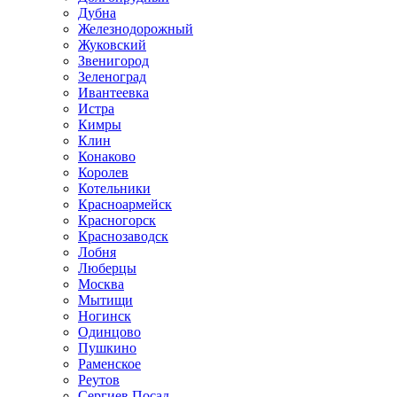
Дубна
Железнодорожный
Жуковский
Звенигород
Зеленоград
Ивантеевка
Истра
Кимры
Клин
Конаково
Королев
Котельники
Красноармейск
Красногорск
Краснозаводск
Лобня
Люберцы
Москва
Мытищи
Ногинск
Одинцово
Пушкино
Раменское
Реутов
Сергиев Посад