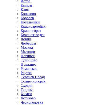
Истра
Кимры
Клин
Конаково
Королев
Котельники
Красноармейск
Красногорск
Краснозаводск
Лобня
Люберцы
Москва
Мытищи
Ногинск
Одинцово
Пушкино
Раменское
Реутов
Сергиев Посад
Солнечногорск
Сходня
Талдом
Химки
Хотьково
Черноголовка