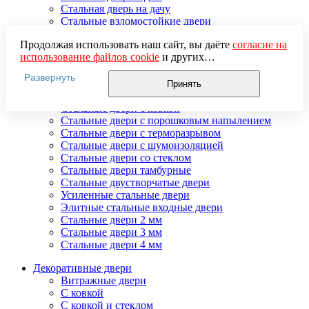
Стальная дверь на дачу
Стальные взломостойкие двери
Стальные входные двери в квартиру
Продолжая использовать наш сайт, вы даёте
согласие на
Стальные двери в подъезд
использование файлов cookie
и других
Стальные двери внутреннего открывания
пользовательских данных (включая IP-адрес, сведения о
Стальные двери массив
Развернуть
местоположении, устройстве, действиях на сайте и т. п.)
Стальные двери мдф
Принять
для функционирования сайта, проведения
Стальные двери с зеркалом
статистических исследований, ретаргетинга и
Стальные двери с ковкой
использования систем аналитики (например,
Стальные двери с порошковым напылением
Яндекс.Метрика), в соответствии с нашей
Политикой
Стальные двери с терморазрывом
обработки персональных данных.
Стальные двери с шумоизоляцией
Если вы не хотите, чтобы ваши данные обрабатывались,
Стальные двери со стеклом
настройте ограничения в браузере или покиньте сайт.
Стальные двери тамбурные
Стальные двустворчатые двери
Усиленные стальные двери
Элитные стальные входные двери
Стальные двери 2 мм
Стальные двери 3 мм
Стальные двери 4 мм
Декоративные двери
Витражные двери
С ковкой
С ковкой и стеклом