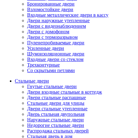
Бронированные двери
Взломостойкие двери
Входные металлические двери в кассу
Двери наружные утепленные
Двери с видеонаблюдением
Двери с домофоном
Двери с терморазрывом
Пуленепробиваемые двери
Усиленные двери
Шумоизоляционные двери
Входные двери со стеклом
Трехконтурные
Со скрытыми петлями
Стальные двери
Гнутые стальные двери
Двери входные стальные в коттедж
Двери стальные распашные
Стальные двери для улицы
Двери стальные утепленные
Дверь стальная двупольная
Наружные стальные двери
Недорогие стальные двери
Распродажа стальных дверей
Стальная дверь в дом