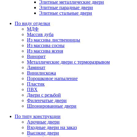
Элитные металлические двери
Элитные парадные двери
Элитные стальные двери
По виду отделки
МДФ
Массив дуба
Из массива лиственницы
Из массива сосны
Из массива ясеня
Винорит
Металлические двери с терморазрывом
Ламинат
Винилискожа
Порошковое напыление
Пластик
ПВХ
Двери с резьбой
Филенчатые двери
Шпонированные двери
По типу конструкции
Арочные двери
Входные двери на заказ
Высокие двери