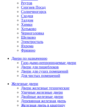
Реутов
Сергиев Посад
Солнечногорск
Сходня
Талдом
Химки
Хотьково
Черноголовка
Щелково
Электросталь
Яхрома
Фрязино
Двери по назначению
Газо-дымо-непроницаемые двери
Двери для пищеблоков
Двери для сухих помещений
Для чистых помещений
Железные двери
Двери железные технические
Уличные железные двери
Двойные железные двери
Деревянная железная дверь
Железная дверь в квартиру