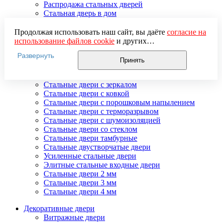
Распродажа стальных дверей
Стальная дверь в дом
Стальная дверь на дачу
Стальные взломостойкие двери
Продолжая использовать наш сайт, вы даёте
согласие на
Стальные входные двери в квартиру
использование файлов cookie
и других
Стальные двери в подъезд
пользовательских данных (включая IP-адрес, сведения о
Развернуть
Стальные двери внутреннего открывания
местоположении, устройстве, действиях на сайте и т. п.)
Принять
Стальные двери массив
для функционирования сайта, проведения
Стальные двери мдф
статистических исследований, ретаргетинга и
Стальные двери с зеркалом
использования систем аналитики (например,
Стальные двери с ковкой
Яндекс.Метрика), в соответствии с нашей
Политикой
Стальные двери с порошковым напылением
обработки персональных данных.
Стальные двери с терморазрывом
Если вы не хотите, чтобы ваши данные обрабатывались,
Стальные двери с шумоизоляцией
настройте ограничения в браузере или покиньте сайт.
Стальные двери со стеклом
Стальные двери тамбурные
Стальные двустворчатые двери
Усиленные стальные двери
Элитные стальные входные двери
Стальные двери 2 мм
Стальные двери 3 мм
Стальные двери 4 мм
Декоративные двери
Витражные двери