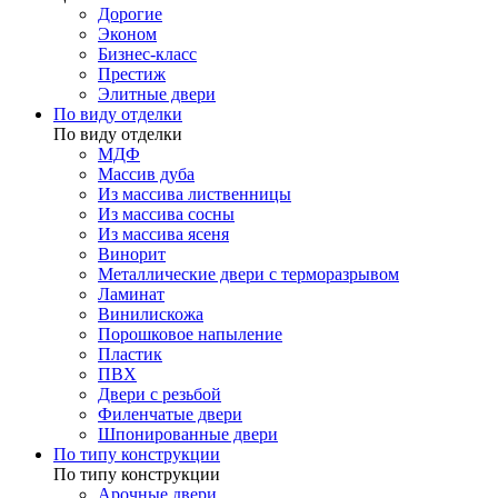
Дорогие
Эконом
Бизнес-класс
Престиж
Элитные двери
По виду отделки
По виду отделки
МДФ
Массив дуба
Из массива лиственницы
Из массива сосны
Из массива ясеня
Винорит
Металлические двери с терморазрывом
Ламинат
Винилискожа
Порошковое напыление
Пластик
ПВХ
Двери с резьбой
Филенчатые двери
Шпонированные двери
По типу конструкции
По типу конструкции
Арочные двери