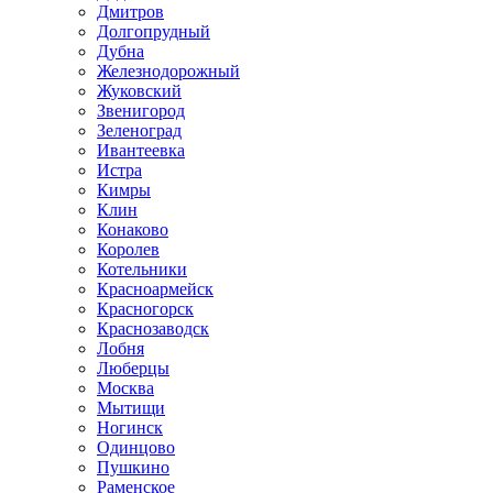
Дмитров
Долгопрудный
Дубна
Железнодорожный
Жуковский
Звенигород
Зеленоград
Ивантеевка
Истра
Кимры
Клин
Конаково
Королев
Котельники
Красноармейск
Красногорск
Краснозаводск
Лобня
Люберцы
Москва
Мытищи
Ногинск
Одинцово
Пушкино
Раменское