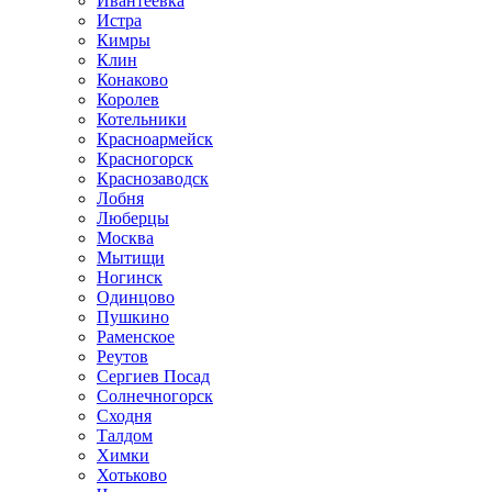
Ивантеевка
Истра
Кимры
Клин
Конаково
Королев
Котельники
Красноармейск
Красногорск
Краснозаводск
Лобня
Люберцы
Москва
Мытищи
Ногинск
Одинцово
Пушкино
Раменское
Реутов
Сергиев Посад
Солнечногорск
Сходня
Талдом
Химки
Хотьково