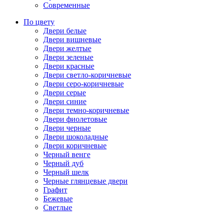
Современные
По цвету
Двери белые
Двери вишневые
Двери желтые
Двери зеленые
Двери красные
Двери светло-коричневые
Двери серо-коричневые
Двери серые
Двери синие
Двери темно-коричневые
Двери фиолетовые
Двери черные
Двери шоколадные
Двери коричневые
Черный венге
Черный дуб
Черный шелк
Черные глянцевые двери
Графит
Бежевые
Светлые