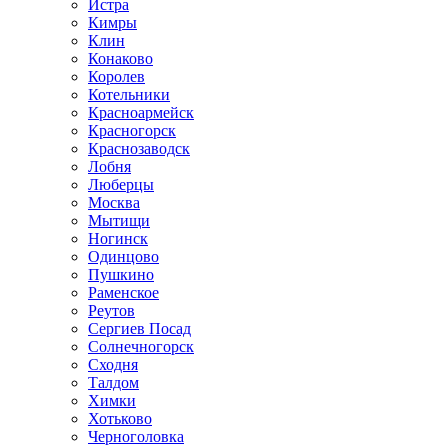
Истра
Кимры
Клин
Конаково
Королев
Котельники
Красноармейск
Красногорск
Краснозаводск
Лобня
Люберцы
Москва
Мытищи
Ногинск
Одинцово
Пушкино
Раменское
Реутов
Сергиев Посад
Солнечногорск
Сходня
Талдом
Химки
Хотьково
Черноголовка