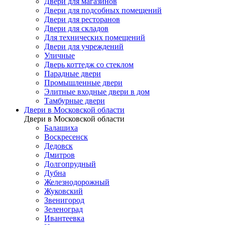
Двери для магазинов
Двери для подсобных помещений
Двери для ресторанов
Двери для складов
Для технических помещений
Двери для учреждений
Уличные
Дверь коттедж со стеклом
Парадные двери
Промышленные двери
Элитные входные двери в дом
Тамбурные двери
Двери в Московской области
Двери в Московской области
Балашиха
Воскресенск
Дедовск
Дмитров
Долгопрудный
Дубна
Железнодорожный
Жуковский
Звенигород
Зеленоград
Ивантеевка