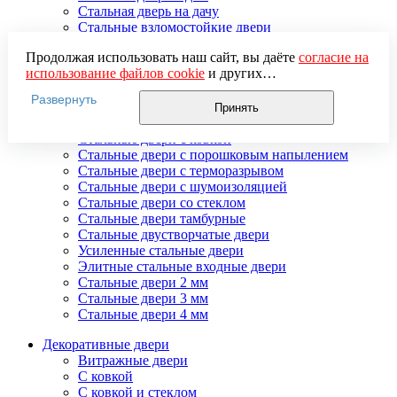
Стальная дверь на дачу
Стальные взломостойкие двери
Стальные входные двери в квартиру
Продолжая использовать наш сайт, вы даёте
согласие на
Стальные двери в подъезд
использование файлов cookie
и других
Стальные двери внутреннего открывания
пользовательских данных (включая IP-адрес, сведения о
Стальные двери массив
Развернуть
местоположении, устройстве, действиях на сайте и т. п.)
Стальные двери мдф
Принять
для функционирования сайта, проведения
Стальные двери с зеркалом
статистических исследований, ретаргетинга и
Стальные двери с ковкой
использования систем аналитики (например,
Стальные двери с порошковым напылением
Яндекс.Метрика), в соответствии с нашей
Политикой
Стальные двери с терморазрывом
обработки персональных данных.
Стальные двери с шумоизоляцией
Если вы не хотите, чтобы ваши данные обрабатывались,
Стальные двери со стеклом
настройте ограничения в браузере или покиньте сайт.
Стальные двери тамбурные
Стальные двустворчатые двери
Усиленные стальные двери
Элитные стальные входные двери
Стальные двери 2 мм
Стальные двери 3 мм
Стальные двери 4 мм
Декоративные двери
Витражные двери
С ковкой
С ковкой и стеклом