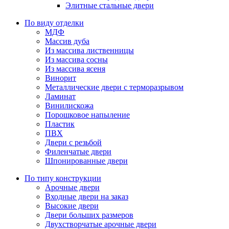
Элитные стальные двери
По виду отделки
МДФ
Массив дуба
Из массива лиственницы
Из массива сосны
Из массива ясеня
Винорит
Металлические двери с терморазрывом
Ламинат
Винилискожа
Порошковое напыление
Пластик
ПВХ
Двери с резьбой
Филенчатые двери
Шпонированные двери
По типу конструкции
Арочные двери
Входные двери на заказ
Высокие двери
Двери больших размеров
Двухстворчатые арочные двери