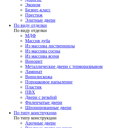
Эконом
Бизнес-класс
Престиж
Элитные двери
По виду отделки
По виду отделки
МДФ
Массив дуба
Из массива лиственницы
Из массива сосны
Из массива ясеня
Винорит
Металлические двери с терморазрывом
Ламинат
Винилискожа
Порошковое напыление
Пластик
ПВХ
Двери с резьбой
Филенчатые двери
Шпонированные двери
По типу конструкции
По типу конструкции
Арочные двери