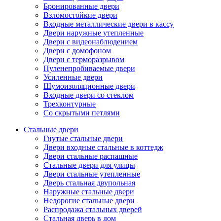
Бронированные двери
Взломостойкие двери
Входные металлические двери в кассу
Двери наружные утепленные
Двери с видеонаблюдением
Двери с домофоном
Двери с терморазрывом
Пуленепробиваемые двери
Усиленные двери
Шумоизоляционные двери
Входные двери со стеклом
Трехконтурные
Со скрытыми петлями
Стальные двери
Гнутые стальные двери
Двери входные стальные в коттедж
Двери стальные распашные
Стальные двери для улицы
Двери стальные утепленные
Дверь стальная двупольная
Наружные стальные двери
Недорогие стальные двери
Распродажа стальных дверей
Стальная дверь в дом