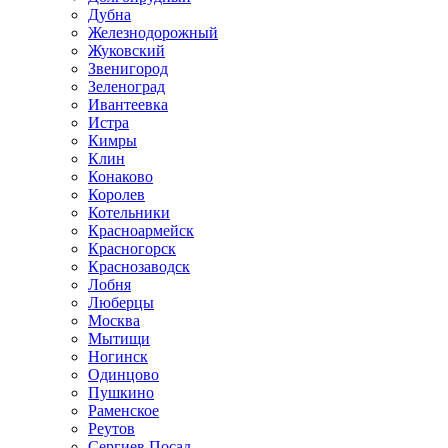
Дубна
Железнодорожный
Жуковский
Звенигород
Зеленоград
Ивантеевка
Истра
Кимры
Клин
Конаково
Королев
Котельники
Красноармейск
Красногорск
Краснозаводск
Лобня
Люберцы
Москва
Мытищи
Ногинск
Одинцово
Пушкино
Раменское
Реутов
Сергиев Посад