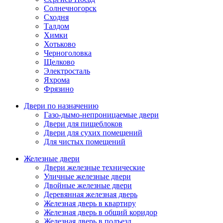
Солнечногорск
Сходня
Талдом
Химки
Хотьково
Черноголовка
Щелково
Электросталь
Яхрома
Фрязино
Двери по назначению
Газо-дымо-непроницаемые двери
Двери для пищеблоков
Двери для сухих помещений
Для чистых помещений
Железные двери
Двери железные технические
Уличные железные двери
Двойные железные двери
Деревянная железная дверь
Железная дверь в квартиру
Железная дверь в общий коридор
Железная дверь в подъезд