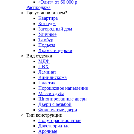
«Элит» от 60 000 р
Распродажа
Где устанавливаем?
Квартира
Коттедж
Загородный дом
Уличные
Тамбур
Подъезд
Храмы и церкви
Вид отделки
МДФ
ПВХ
Ламинат
Винилискожа
Пластик
Порошковое напыление
Массив дуба
Шпонированные двери
Двери с резьбой
Филенчатые двери
Тип конструкции
Полуторастворчатые
Двустворчатые
Арочные