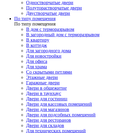
Одностворчатые двери
Полуторастворчатые двери
Двустворчатые двери
По типу помещения
По типу помещения
В дом с терморазрывом
В загородный дом с терморазрывом
В квартиру
В коттедж
Для загородного дома
Для новостройки
Для офиса
Для храма
Со скрытыми петлями
Этажные двери
Гаражные двери
Двери в общежитие
Двери в таунхаус
Двери для гостиниц
Двери для кассовых помещений
Двери для магазинов
Двери для подсобных помещений
Двери для ресторанов
Двери для складов
Для технических помещений