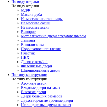
По виду отделки
По виду отделки
МДФ
Массив дуба
Из массива лиственницы
Из массива сосны
Из массива ясеня
Винорит
Металлические двери с терморазрывом
Ламинат
Винилискожа
Порошковое напыление
Пластик
ПВХ
Двери с резьбой
Филенчатые двери
Шпонированные двери
По типу конструкции
По типу конструкции
Арочные двери
Входные двери на заказ
Высокие двери
Двери больших размеров
Двухстворчатые арочные двери
Нестандартные двери на заказ