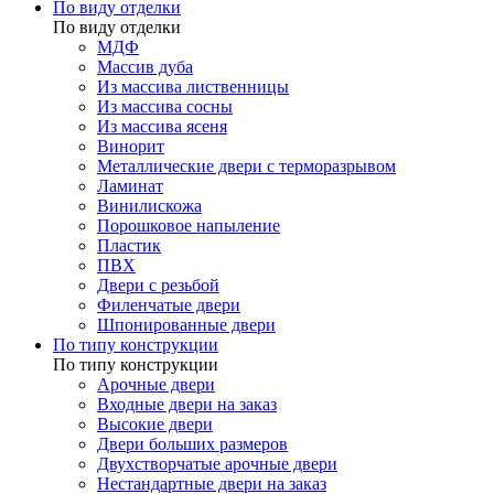
По виду отделки
По виду отделки
МДФ
Массив дуба
Из массива лиственницы
Из массива сосны
Из массива ясеня
Винорит
Металлические двери с терморазрывом
Ламинат
Винилискожа
Порошковое напыление
Пластик
ПВХ
Двери с резьбой
Филенчатые двери
Шпонированные двери
По типу конструкции
По типу конструкции
Арочные двери
Входные двери на заказ
Высокие двери
Двери больших размеров
Двухстворчатые арочные двери
Нестандартные двери на заказ