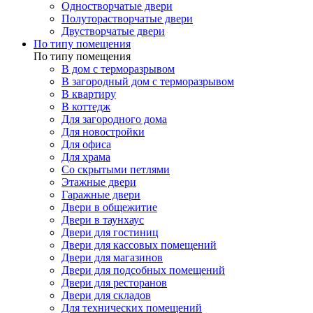
Одностворчатые двери
Полуторастворчатые двери
Двустворчатые двери
По типу помещения
По типу помещения
В дом с терморазрывом
В загородный дом с терморазрывом
В квартиру
В коттедж
Для загородного дома
Для новостройки
Для офиса
Для храма
Со скрытыми петлями
Этажные двери
Гаражные двери
Двери в общежитие
Двери в таунхаус
Двери для гостиниц
Двери для кассовых помещений
Двери для магазинов
Двери для подсобных помещений
Двери для ресторанов
Двери для складов
Для технических помещений