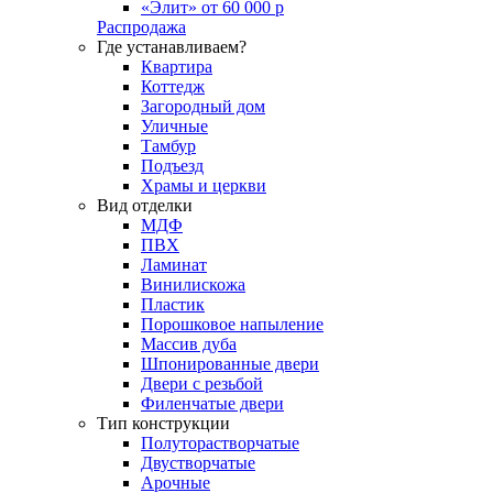
«Элит» от 60 000 р
Распродажа
Где устанавливаем?
Квартира
Коттедж
Загородный дом
Уличные
Тамбур
Подъезд
Храмы и церкви
Вид отделки
МДФ
ПВХ
Ламинат
Винилискожа
Пластик
Порошковое напыление
Массив дуба
Шпонированные двери
Двери с резьбой
Филенчатые двери
Тип конструкции
Полуторастворчатые
Двустворчатые
Арочные