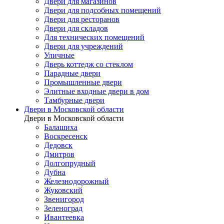
Двери для магазинов
Двери для подсобных помещений
Двери для ресторанов
Двери для складов
Для технических помещений
Двери для учреждений
Уличные
Дверь коттедж со стеклом
Парадные двери
Промышленные двери
Элитные входные двери в дом
Тамбурные двери
Двери в Московской области
Двери в Московской области
Балашиха
Воскресенск
Дедовск
Дмитров
Долгопрудный
Дубна
Железнодорожный
Жуковский
Звенигород
Зеленоград
Ивантеевка