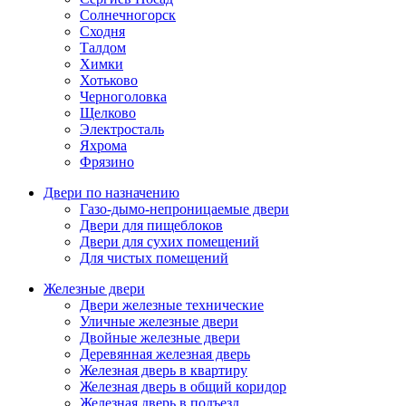
Солнечногорск
Сходня
Талдом
Химки
Хотьково
Черноголовка
Щелково
Электросталь
Яхрома
Фрязино
Двери по назначению
Газо-дымо-непроницаемые двери
Двери для пищеблоков
Двери для сухих помещений
Для чистых помещений
Железные двери
Двери железные технические
Уличные железные двери
Двойные железные двери
Деревянная железная дверь
Железная дверь в квартиру
Железная дверь в общий коридор
Железная дверь в подъезд