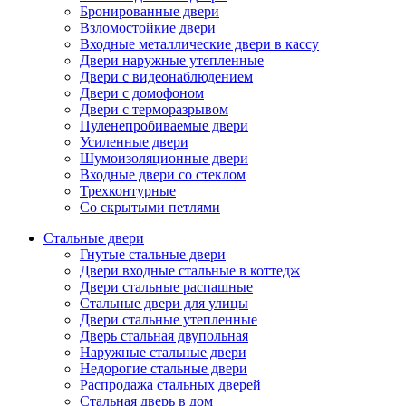
Бронированные двери
Взломостойкие двери
Входные металлические двери в кассу
Двери наружные утепленные
Двери с видеонаблюдением
Двери с домофоном
Двери с терморазрывом
Пуленепробиваемые двери
Усиленные двери
Шумоизоляционные двери
Входные двери со стеклом
Трехконтурные
Со скрытыми петлями
Стальные двери
Гнутые стальные двери
Двери входные стальные в коттедж
Двери стальные распашные
Стальные двери для улицы
Двери стальные утепленные
Дверь стальная двупольная
Наружные стальные двери
Недорогие стальные двери
Распродажа стальных дверей
Стальная дверь в дом