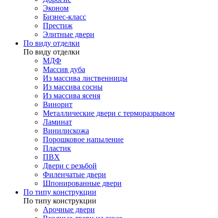
Эконом
Бизнес-класс
Престиж
Элитные двери
По виду отделки
По виду отделки
МДФ
Массив дуба
Из массива лиственницы
Из массива сосны
Из массива ясеня
Винорит
Металлические двери с терморазрывом
Ламинат
Винилискожа
Порошковое напыление
Пластик
ПВХ
Двери с резьбой
Филенчатые двери
Шпонированные двери
По типу конструкции
По типу конструкции
Арочные двери