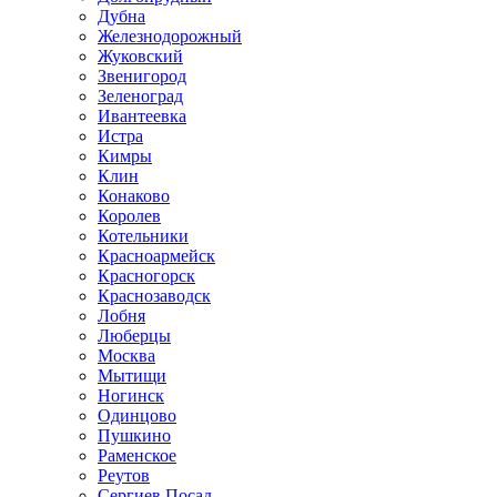
Дубна
Железнодорожный
Жуковский
Звенигород
Зеленоград
Ивантеевка
Истра
Кимры
Клин
Конаково
Королев
Котельники
Красноармейск
Красногорск
Краснозаводск
Лобня
Люберцы
Москва
Мытищи
Ногинск
Одинцово
Пушкино
Раменское
Реутов
Сергиев Посад