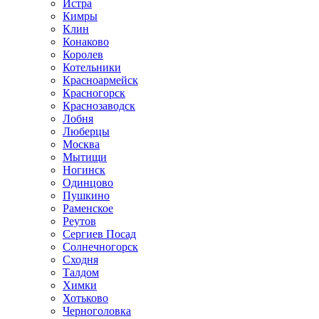
Истра
Кимры
Клин
Конаково
Королев
Котельники
Красноармейск
Красногорск
Краснозаводск
Лобня
Люберцы
Москва
Мытищи
Ногинск
Одинцово
Пушкино
Раменское
Реутов
Сергиев Посад
Солнечногорск
Сходня
Талдом
Химки
Хотьково
Черноголовка