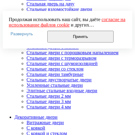
Стальная дверь на дачу
Стальные взломостойкие двери
Стальные входные двери в квартиру
Продолжая использовать наш сайт, вы даёте
согласие на
Стальные двери в подъезд
использование файлов cookie
и других
Стальные двери внутреннего открывания
пользовательских данных (включая IP-адрес, сведения о
Стальные двери массив
Развернуть
местоположении, устройстве, действиях на сайте и т. п.)
Стальные двери мдф
Принять
для функционирования сайта, проведения
Стальные двери с зеркалом
статистических исследований, ретаргетинга и
Стальные двери с ковкой
использования систем аналитики (например,
Стальные двери с порошковым напылением
Яндекс.Метрика), в соответствии с нашей
Политикой
Стальные двери с терморазрывом
обработки персональных данных.
Стальные двери с шумоизоляцией
Если вы не хотите, чтобы ваши данные обрабатывались,
Стальные двери со стеклом
настройте ограничения в браузере или покиньте сайт.
Стальные двери тамбурные
Стальные двустворчатые двери
Усиленные стальные двери
Элитные стальные входные двери
Стальные двери 2 мм
Стальные двери 3 мм
Стальные двери 4 мм
Декоративные двери
Витражные двери
С ковкой
С ковкой и стеклом