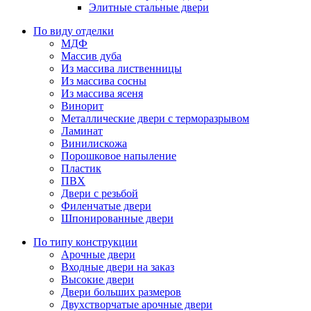
Элитные стальные двери
По виду отделки
МДФ
Массив дуба
Из массива лиственницы
Из массива сосны
Из массива ясеня
Винорит
Металлические двери с терморазрывом
Ламинат
Винилискожа
Порошковое напыление
Пластик
ПВХ
Двери с резьбой
Филенчатые двери
Шпонированные двери
По типу конструкции
Арочные двери
Входные двери на заказ
Высокие двери
Двери больших размеров
Двухстворчатые арочные двери