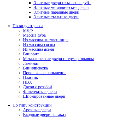
Элитные двери из массива дуба
Элитные металлические двери
Элитные парадные двери
Элитные стальные двери
По виду отделки
МДФ
Массив дуба
Из массива лиственницы
Из массива сосны
Из массива ясеня
Винорит
Металлические двери с терморазрывом
Ламинат
Винилискожа
Порошковое напыление
Пластик
ПВХ
Двери с резьбой
Филенчатые двери
Шпонированные двери
По типу конструкции
Арочные двери
Входные двери на заказ