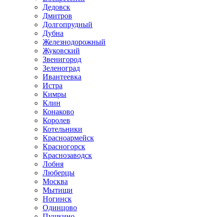
Дедовск
Дмитров
Долгопрудный
Дубна
Железнодорожный
Жуковский
Звенигород
Зеленоград
Ивантеевка
Истра
Кимры
Клин
Конаково
Королев
Котельники
Красноармейск
Красногорск
Краснозаводск
Лобня
Люберцы
Москва
Мытищи
Ногинск
Одинцово
Пушкино