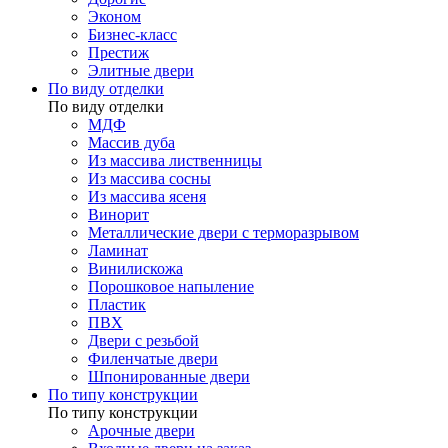
Эконом
Бизнес-класс
Престиж
Элитные двери
По виду отделки
По виду отделки
МДФ
Массив дуба
Из массива лиственницы
Из массива сосны
Из массива ясеня
Винорит
Металлические двери с терморазрывом
Ламинат
Винилискожа
Порошковое напыление
Пластик
ПВХ
Двери с резьбой
Филенчатые двери
Шпонированные двери
По типу конструкции
По типу конструкции
Арочные двери