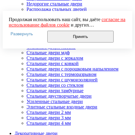
Недорогие стальные двери
Распродажа стальных дверей
Стальная дверь в дом
Продолжая использовать наш сайт, вы даёте
согласие на
Стальная дверь на дачу
использование файлов cookie
и других
Стальные взломостойкие двери
пользовательских данных (включая IP-адрес, сведения о
Стальные входные двери в квартиру
Развернуть
местоположении, устройстве, действиях на сайте и т. п.)
Стальные двери в подъезд
Принять
для функционирования сайта, проведения
Стальные двери внутреннего открывания
статистических исследований, ретаргетинга и
Стальные двери массив
использования систем аналитики (например,
Стальные двери мдф
Яндекс.Метрика), в соответствии с нашей
Политикой
Стальные двери с зеркалом
обработки персональных данных.
Стальные двери с ковкой
Если вы не хотите, чтобы ваши данные обрабатывались,
Стальные двери с порошковым напылением
настройте ограничения в браузере или покиньте сайт.
Стальные двери с терморазрывом
Стальные двери с шумоизоляцией
Стальные двери со стеклом
Стальные двери тамбурные
Стальные двустворчатые двери
Усиленные стальные двери
Элитные стальные входные двери
Стальные двери 2 мм
Стальные двери 3 мм
Стальные двери 4 мм
Декоративные двери