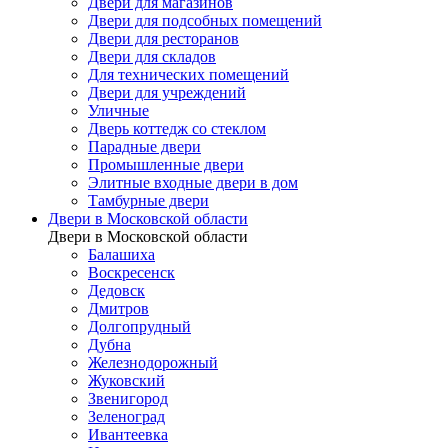
Двери для магазинов
Двери для подсобных помещений
Двери для ресторанов
Двери для складов
Для технических помещений
Двери для учреждений
Уличные
Дверь коттедж со стеклом
Парадные двери
Промышленные двери
Элитные входные двери в дом
Тамбурные двери
Двери в Московской области
Двери в Московской области
Балашиха
Воскресенск
Дедовск
Дмитров
Долгопрудный
Дубна
Железнодорожный
Жуковский
Звенигород
Зеленоград
Ивантеевка