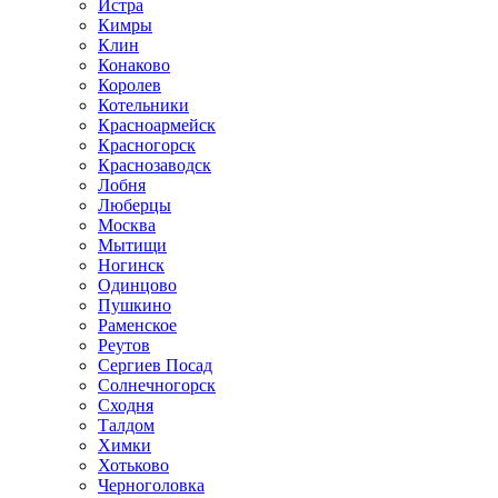
Истра
Кимры
Клин
Конаково
Королев
Котельники
Красноармейск
Красногорск
Краснозаводск
Лобня
Люберцы
Москва
Мытищи
Ногинск
Одинцово
Пушкино
Раменское
Реутов
Сергиев Посад
Солнечногорск
Сходня
Талдом
Химки
Хотьково
Черноголовка