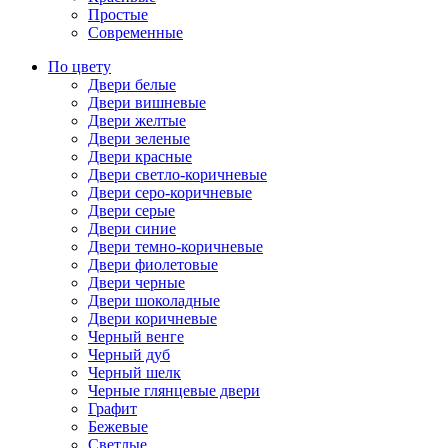
Простые
Современные
По цвету
Двери белые
Двери вишневые
Двери желтые
Двери зеленые
Двери красные
Двери светло-коричневые
Двери серо-коричневые
Двери серые
Двери синие
Двери темно-коричневые
Двери фиолетовые
Двери черные
Двери шоколадные
Двери коричневые
Черный венге
Черный дуб
Черный шелк
Черные глянцевые двери
Графит
Бежевые
Светлые