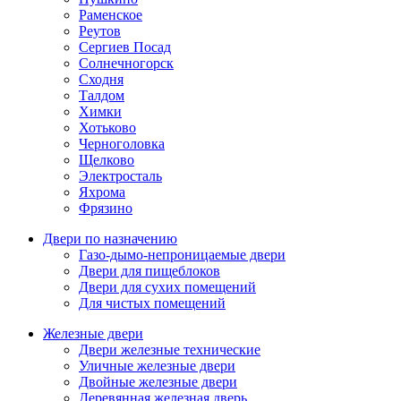
Раменское
Реутов
Сергиев Посад
Солнечногорск
Сходня
Талдом
Химки
Хотьково
Черноголовка
Щелково
Электросталь
Яхрома
Фрязино
Двери по назначению
Газо-дымо-непроницаемые двери
Двери для пищеблоков
Двери для сухих помещений
Для чистых помещений
Железные двери
Двери железные технические
Уличные железные двери
Двойные железные двери
Деревянная железная дверь