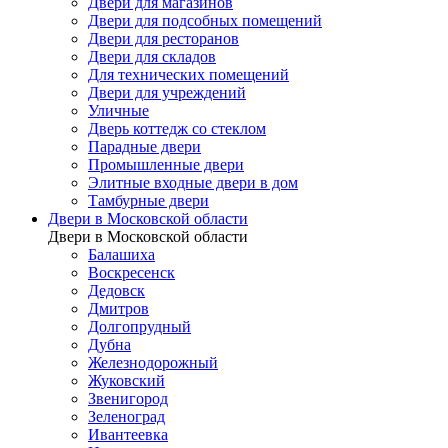
Двери для магазинов
Двери для подсобных помещений
Двери для ресторанов
Двери для складов
Для технических помещений
Двери для учреждений
Уличные
Дверь коттедж со стеклом
Парадные двери
Промышленные двери
Элитные входные двери в дом
Тамбурные двери
Двери в Московской области
Двери в Московской области
Балашиха
Воскресенск
Дедовск
Дмитров
Долгопрудный
Дубна
Железнодорожный
Жуковский
Звенигород
Зеленоград
Ивантеевка