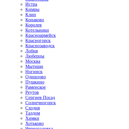
Истра
Кимры
Клин
Конаково
Королев
Котельники
Красноармейск
Красногорск
Краснозаводск
Лобня
Люберцы
Москва
Мытищи
Ногинск
Одинцово
Пушкино
Раменское
Реутов
Сергиев Посад
Солнечногорск
Сходня
Талдом
Химки
Хотьково
Черноголовка