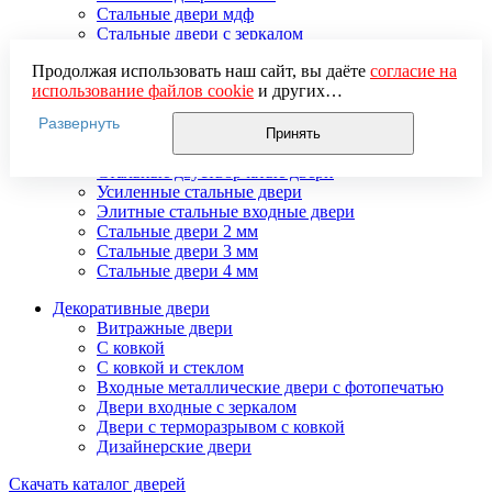
Стальные двери мдф
Стальные двери с зеркалом
Стальные двери с ковкой
Продолжая использовать наш сайт, вы даёте
согласие на
Стальные двери с порошковым напылением
использование файлов cookie
и других
Стальные двери с терморазрывом
пользовательских данных (включая IP-адрес, сведения о
Стальные двери с шумоизоляцией
Развернуть
местоположении, устройстве, действиях на сайте и т. п.)
Стальные двери со стеклом
Принять
для функционирования сайта, проведения
Стальные двери тамбурные
статистических исследований, ретаргетинга и
Стальные двустворчатые двери
использования систем аналитики (например,
Усиленные стальные двери
Яндекс.Метрика), в соответствии с нашей
Политикой
Элитные стальные входные двери
обработки персональных данных.
Стальные двери 2 мм
Если вы не хотите, чтобы ваши данные обрабатывались,
Стальные двери 3 мм
настройте ограничения в браузере или покиньте сайт.
Стальные двери 4 мм
Декоративные двери
Витражные двери
С ковкой
С ковкой и стеклом
Входные металлические двери с фотопечатью
Двери входные с зеркалом
Двери с терморазрывом с ковкой
Дизайнерские двери
Скачать каталог дверей