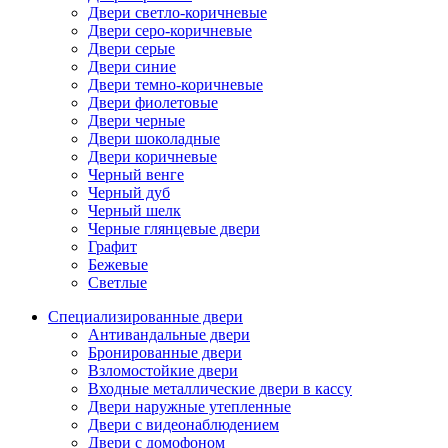
Двери светло-коричневые
Двери серо-коричневые
Двери серые
Двери синие
Двери темно-коричневые
Двери фиолетовые
Двери черные
Двери шоколадные
Двери коричневые
Черный венге
Черный дуб
Черный шелк
Черные глянцевые двери
Графит
Бежевые
Светлые
Специализированные двери
Антивандальные двери
Бронированные двери
Взломостойкие двери
Входные металлические двери в кассу
Двери наружные утепленные
Двери с видеонаблюдением
Двери с домофоном