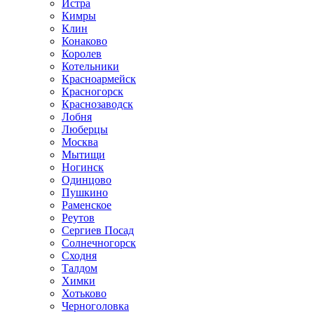
Истра
Кимры
Клин
Конаково
Королев
Котельники
Красноармейск
Красногорск
Краснозаводск
Лобня
Люберцы
Москва
Мытищи
Ногинск
Одинцово
Пушкино
Раменское
Реутов
Сергиев Посад
Солнечногорск
Сходня
Талдом
Химки
Хотьково
Черноголовка