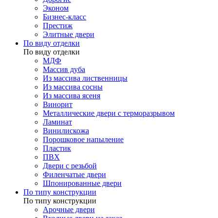
Эконом
Бизнес-класс
Престиж
Элитные двери
По виду отделки
По виду отделки
МДФ
Массив дуба
Из массива лиственницы
Из массива сосны
Из массива ясеня
Винорит
Металлические двери с терморазрывом
Ламинат
Винилискожа
Порошковое напыление
Пластик
ПВХ
Двери с резьбой
Филенчатые двери
Шпонированные двери
По типу конструкции
По типу конструкции
Арочные двери