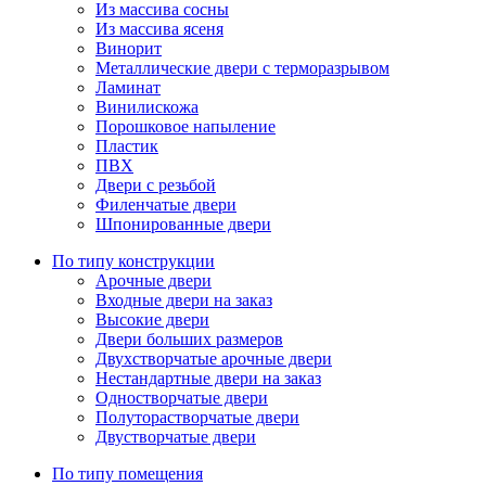
Из массива сосны
Из массива ясеня
Винорит
Металлические двери с терморазрывом
Ламинат
Винилискожа
Порошковое напыление
Пластик
ПВХ
Двери с резьбой
Филенчатые двери
Шпонированные двери
По типу конструкции
Арочные двери
Входные двери на заказ
Высокие двери
Двери больших размеров
Двухстворчатые арочные двери
Нестандартные двери на заказ
Одностворчатые двери
Полуторастворчатые двери
Двустворчатые двери
По типу помещения