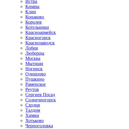
Истра
Кимры
Клин
Конаково
Королев
Котельники
Красноармейск
Красногорск
Краснозаводск
Лобня
Люберцы
Москва
Мытищи
Ногинск
Одинцово
Пушкино
Раменское
Реутов
Сергиев Посад
Солнечногорск
Сходня
Талдом
Химки
Хотьково
Черноголовка