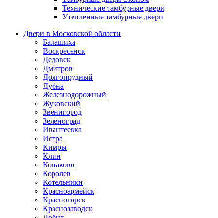
Технические тамбурные двери
Утепленные тамбурные двери
Двери в Московской области
Балашиха
Воскресенск
Дедовск
Дмитров
Долгопрудный
Дубна
Железнодорожный
Жуковский
Звенигород
Зеленоград
Ивантеевка
Истра
Кимры
Клин
Конаково
Королев
Котельники
Красноармейск
Красногорск
Краснозаводск
Лобня