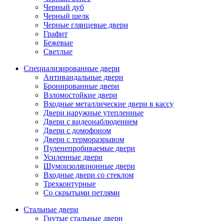
Черный дуб
Черный шелк
Черные глянцевые двери
Графит
Бежевые
Светлые
Специализированные двери
Антивандальные двери
Бронированные двери
Взломостойкие двери
Входные металлические двери в кассу
Двери наружные утепленные
Двери с видеонаблюдением
Двери с домофоном
Двери с терморазрывом
Пуленепробиваемые двери
Усиленные двери
Шумоизоляционные двери
Входные двери со стеклом
Трехконтурные
Со скрытыми петлями
Стальные двери
Гнутые стальные двери