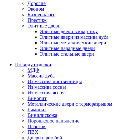
Дорогие
Эконом
Бизнес-класс
Престиж
Элитные двери
Элитные двери в квартиру
Элитные двери из массива дуба
Элитные металлические двери
Элитные парадные двери
Элитные стальные двери
По виду отделки
МДФ
Массив дуба
Из массива лиственницы
Из массива сосны
Из массива ясеня
Винорит
Металлические двери с терморазрывом
Ламинат
Винилискожа
Порошковое напыление
Пластик
ПВХ
Двери с резьбой