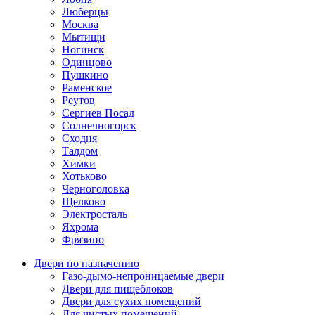
Люберцы
Москва
Мытищи
Ногинск
Одинцово
Пушкино
Раменское
Реутов
Сергиев Посад
Солнечногорск
Сходня
Талдом
Химки
Хотьково
Черноголовка
Щелково
Электросталь
Яхрома
Фрязино
Двери по назначению
Газо-дымо-непроницаемые двери
Двери для пищеблоков
Двери для сухих помещений
Для чистых помещений