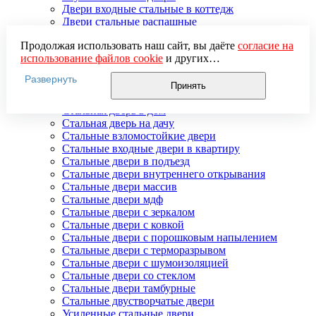
Двери входные стальные в коттедж
Двери стальные распашные
Стальные двери для улицы
Продолжая использовать наш сайт, вы даёте
согласие на
Двери стальные утепленные
использование файлов cookie
и других
Дверь стальная двупольная
пользовательских данных (включая IP-адрес, сведения о
Наружные стальные двери
Развернуть
местоположении, устройстве, действиях на сайте и т. п.)
Недорогие стальные двери
Принять
для функционирования сайта, проведения
Распродажа стальных дверей
статистических исследований, ретаргетинга и
Стальная дверь в дом
использования систем аналитики (например,
Стальная дверь на дачу
Яндекс.Метрика), в соответствии с нашей
Политикой
Стальные взломостойкие двери
обработки персональных данных.
Стальные входные двери в квартиру
Если вы не хотите, чтобы ваши данные обрабатывались,
Стальные двери в подъезд
настройте ограничения в браузере или покиньте сайт.
Стальные двери внутреннего открывания
Стальные двери массив
Стальные двери мдф
Стальные двери с зеркалом
Стальные двери с ковкой
Стальные двери с порошковым напылением
Стальные двери с терморазрывом
Стальные двери с шумоизоляцией
Стальные двери со стеклом
Стальные двери тамбурные
Стальные двустворчатые двери
Усиленные стальные двери