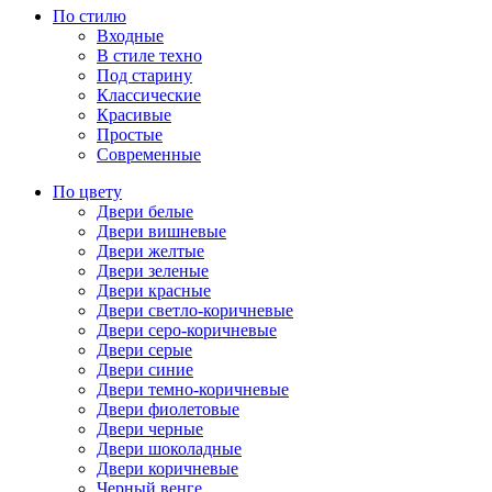
По стилю
Входные
В стиле техно
Под старину
Классические
Красивые
Простые
Современные
По цвету
Двери белые
Двери вишневые
Двери желтые
Двери зеленые
Двери красные
Двери светло-коричневые
Двери серо-коричневые
Двери серые
Двери синие
Двери темно-коричневые
Двери фиолетовые
Двери черные
Двери шоколадные
Двери коричневые
Черный венге