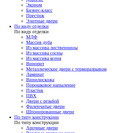
Эконом
Бизнес-класс
Престиж
Элитные двери
По виду отделки
По виду отделки
МДФ
Массив дуба
Из массива лиственницы
Из массива сосны
Из массива ясеня
Винорит
Металлические двери с терморазрывом
Ламинат
Винилискожа
Порошковое напыление
Пластик
ПВХ
Двери с резьбой
Филенчатые двери
Шпонированные двери
По типу конструкции
По типу конструкции
Арочные двери