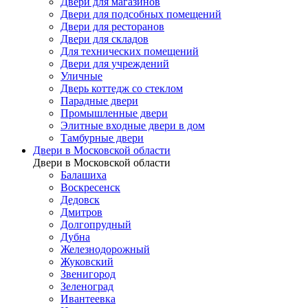
Двери для магазинов
Двери для подсобных помещений
Двери для ресторанов
Двери для складов
Для технических помещений
Двери для учреждений
Уличные
Дверь коттедж со стеклом
Парадные двери
Промышленные двери
Элитные входные двери в дом
Тамбурные двери
Двери в Московской области
Двери в Московской области
Балашиха
Воскресенск
Дедовск
Дмитров
Долгопрудный
Дубна
Железнодорожный
Жуковский
Звенигород
Зеленоград
Ивантеевка