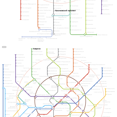
Кожуховская
Верхние
Выхино
Котлы
ЗИЛ
Проспект Вернадского
Печатники
Академическая
Лермонтовский
Нагатинская
Технопарк
проспект
Профсоюзная
Юго-Западная
Волжская
Нагорная
Жулебино
Коломенская
Новые Черёмушки
Нахимовский проспект
Тропарёво
Люблино
Калужская
Севастопольская
Котельники
Каширская
Румянцево
Беляево
Братиславская
Каховская
Варшавская
Кантемировская
Коньково
Чертановская
Саларьево
Марьино
Тёплый стан
Царицыно
Южная
Борисово
Ясенево
Пражская
Орехово
Новоясеневская
Ул. Академика Янгеля
Шипиловская
Домодедовская
Аннино
Битцевский парк
Лесопарковая
Зябликово
Бульвар Дмитрия
Ул. Старокачаловская
Алма-Атинская
Донского
Красногвардейская
Бунинская
Ул. Горчакова
Бульвар
Ул. Скобелевская
аллея
Адмирала
Ушакова
Ховрино
Селигерская
Алтуфьево
Медведково
Бибирево
Речной вокзал
Бабушкинская
Верхние
Лихоборы
Отрадное
Водный стадион
Свиблово
Планерная
Ботанический сад
Сходненская
Владыкино
Окружная
Лихоборы
Тушинская
Ростокино
Петровско-Разумовская
Коптево
Белокаменная
ВДНХ
Спартак
Бульвар Рокоссовского
Пятницкое
Фонвизинская
Щукинская
шоссе
Алексеевская
Щёлковская
Тимирязевская
Балтийская
Бутырская
Черкизовская
Войковская
Локомотив
Митино
Первомайская
Дмитровская
Марьина Роща
Стрешнево
Сокол
Волоколамская
Рижская
Измайловская
Савёловская
Достоевская
Аэропорт
Панфиловская
Мякинино
Преображенская
Проспект Мира
Новослободская
Партизанская
площадь
Октябрьское Поле
Строгино
Динамо
Менделеевская
Сокольники
Крылатское
Красносельская
Зорге
Измайлово
Петровский
ЦСКА
Сухаревская
Комсомольская
Молодёжная
Семёновская
парк
Трубная
Белорусская
Красные Ворота
Цветной
Кунцевская
Электрозаводская
Хорошёво
Полежаевская
Сретенский бульвар
бульвар
Новокосино
Бауманская
Беговая
Хорошёвская
Маяковская
Чистые пруды
Тургеневская
Новогиреево
Улица
Соколиная Гора
1905 года
Пионерская
Лубянка
Перово
Чкаловская
Курская
Баррикадная
Пушкинская
Шелепиха
Чеховская
Кузнецкий Мост
Филёвский
Охотный Ряд
парк
Краснопресненская
Тверская
Деловой
Театральная
Шоссе
центр
Энтузиастов
Международная
Александровский
Китай-
Авиамоторная
сад
Пл. Революции
Римская
Выставочная
город
Деловой
Площадь
Арбатская
центр (МЦК)
Библиотека им. Ленина
Ильича
Киевская
Андроновка
Таганская
Боровицкая
Смоленская
Третьяковская
Багратионовская
Марксистская
Нижегородская
Студенческая
Фили
Новокузнецкая
Кропоткинская
Парк
Новохохловская