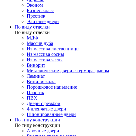
Эконом
Бизнес-класс
Престиж
Элитные двери
По виду отделки
По виду отделки
МДФ
Массив дуба
Из массива лиственницы
Из массива сосны
Из массива ясеня
Винорит
Металлические двери с терморазрывом
Ламинат
Винилискожа
Порошковое напыление
Пластик
ПВХ
Двери с резьбой
Филенчатые двери
Шпонированные двери
По типу конструкции
По типу конструкции
Арочные двери