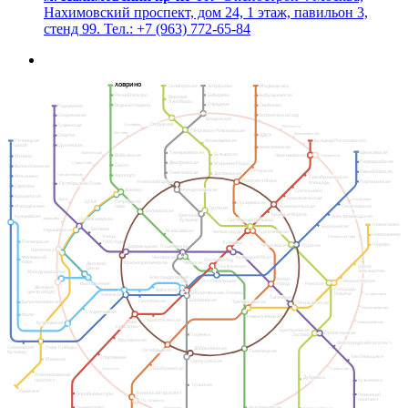
Нахимовский проспект, дом 24, 1 этаж, павильон 3,
стенд 99. Тел.: +7 (963) 772-65-84
Ховрино
Селигерская
Алтуфьево
Медведково
Бибирево
Речной вокзал
Бабушкинская
Верхние
Лихоборы
Отрадное
Водный стадион
Свиблово
Планерная
Ботанический сад
Сходненская
Владыкино
Окружная
Лихоборы
Тушинская
Ростокино
Петровско-Разумовская
Коптево
Белокаменная
ВДНХ
Спартак
Бульвар Рокоссовского
Пятницкое
Фонвизинская
Щукинская
шоссе
Алексеевская
Щёлковская
Тимирязевская
Балтийская
Бутырская
Черкизовская
Войковская
Локомотив
Митино
Первомайская
Дмитровская
Марьина Роща
Стрешнево
Сокол
Волоколамская
Рижская
Измайловская
Савёловская
Достоевская
Аэропорт
Панфиловская
Мякинино
Преображенская
Проспект Мира
Новослободская
Партизанская
площадь
Октябрьское Поле
Строгино
Динамо
Менделеевская
Сокольники
Крылатское
Красносельская
Зорге
Измайлово
Петровский
ЦСКА
Сухаревская
Комсомольская
Молодёжная
Семёновская
парк
Трубная
Белорусская
Красные Ворота
Цветной
Кунцевская
Электрозаводская
Хорошёво
Полежаевская
Сретенский бульвар
бульвар
Новокосино
Бауманская
Беговая
Хорошёвская
Маяковская
Чистые пруды
Тургеневская
Новогиреево
Улица
Соколиная Гора
1905 года
Пионерская
Лубянка
Перово
Чкаловская
Курская
Баррикадная
Пушкинская
Шелепиха
Чеховская
Кузнецкий Мост
Филёвский
Охотный Ряд
парк
Краснопресненская
Тверская
Деловой
Театральная
Шоссе
центр
Энтузиастов
Международная
Александровский
Китай-
Авиамоторная
сад
Пл. Революции
Римская
Выставочная
город
Деловой
Площадь
Арбатская
центр (МЦК)
Библиотека им. Ленина
Ильича
Киевская
Андроновка
Таганская
Боровицкая
Смоленская
Третьяковская
Багратионовская
Марксистская
Нижегородская
Студенческая
Фили
Новокузнецкая
Кропоткинская
Парк
Кутузовская
Новохохловская
культуры
Крестьянская
Пролетарская
Застава
Полянка
Фрунзенская
Волгоградский проспект
Славянский
Парк Победы
Добрынинская
Октябрьская
Павелецкая
бульвар
Текстильщики
Спортивная
Минская
Серпуховская
Шаболовская
Угрешская
Лужники
Ломоносовский
Дубровка
проспект
Кузьминки
Тульская
Раменки
Ленинский проспект
Воробьёвы горы
Рязанский
проспект
Пл. Гагарина
Автозаводская
Университет
Крымская