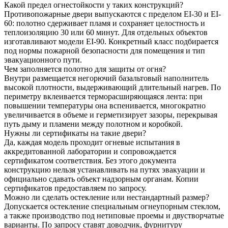
Какой предел огнестойкости у таких конструкций?
Противопожарные двери выпускаются с пределом EI-30 и EI-
60: полотно сдерживает пламя и сохраняет целостность и
теплоизоляцию 30 или 60 минут. Для отдельных объектов
изготавливают модели EI-90. Конкретный класс подбирается
под нормы пожарной безопасности для помещения и тип
эвакуационного пути.
Чем заполняется полотно для защиты от огня?
Внутри размещается негорючий базальтовый наполнитель
высокой плотности, выдерживающий длительный нагрев. По
периметру вклеивается терморасширяющаяся лента: при
повышении температуры она вспенивается, многократно
увеличивается в объеме и герметизирует зазоры, перекрывая
путь дыму и пламени между полотном и коробкой.
Нужны ли сертификаты на такие двери?
Да, каждая модель проходит огневые испытания в
аккредитованной лаборатории и сопровождается
сертификатом соответствия. Без этого документа
конструкцию нельзя устанавливать на путях эвакуации и
официально сдавать объект надзорным органам. Копии
сертификатов предоставляем по запросу.
Можно ли сделать остекление или нестандартный размер?
Допускается остекление специальным огнеупорным стеклом,
а также производство под нетиповые проемы и двустворчатые
варианты. По запросу ставят доводчик, фурнитуру