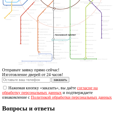
Кутузовская
культуры
Крестьянская
Пролетарская
Застава
Полянка
Фрунзенская
Волгоградский проспект
Славянский
Парк Победы
Добрынинская
Октябрьская
Павелецкая
бульвар
Текстильщики
Спортивная
Минская
Серпуховская
Шаболовская
Угрешская
Лужники
Ломоносовский
Дубровка
проспект
Кузьминки
Тульская
Раменки
Ленинский проспект
Воробьёвы горы
Рязанский
проспект
Пл. Гагарина
Автозаводская
Университет
Крымская
Кожуховская
Верхние
Выхино
Котлы
ЗИЛ
Проспект Вернадского
Печатники
Академическая
Лермонтовский
Нагатинская
Технопарк
проспект
Профсоюзная
Юго-Западная
Волжская
Нагорная
Жулебино
Коломенская
Новые Черёмушки
Нахимовский проспект
Тропарёво
Люблино
Калужская
Севастопольская
Котельники
Каширская
Румянцево
Беляево
Братиславская
Каховская
Варшавская
Кантемировская
Коньково
Чертановская
Саларьево
Марьино
Тёплый стан
Царицыно
Южная
Борисово
Ясенево
Пражская
Орехово
Новоясеневская
Ул. Академика Янгеля
Шипиловская
Домодедовская
Аннино
Битцевский парк
Лесопарковая
Зябликово
Бульвар Дмитрия
Ул. Старокачаловская
Алма-Атинская
Донского
Красногвардейская
Бунинская
Ул. Горчакова
Бульвар
Ул. Скобелевская
аллея
Адмирала
Ушакова
Отправьте заявку прямо сейчас!
Изготовление дверей от 24 часов!
Нажимая кнопку «заказать», вы даёте
согласие на
обработку персональных данных
и подтверждаете
ознакомление с
Политикой обработки персональных данных
Вопросы и ответы