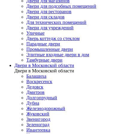
Двери для магазинов
Двери для подсобных помещений
Двери для ресторанов
Двери для складов
Для технических помещений
Двери для учреждений
Уличные
Дверь коттедж со стеклом
Парадные двери
Промышленные двери
Элитные входные двери в дом
Тамбурные двери
Двери в Московской области
Двери в Московской области
Балашиха
Воскресенск
Дедовск
Дмитров
Долгопрудный
Дубна
Железнодорожный
Жуковский
Звенигород
Зеленоград
Ивантеевка