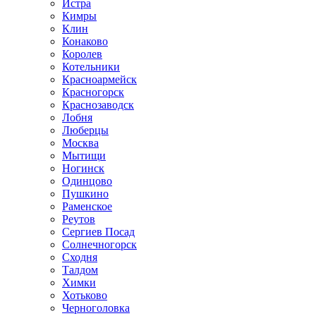
Истра
Кимры
Клин
Конаково
Королев
Котельники
Красноармейск
Красногорск
Краснозаводск
Лобня
Люберцы
Москва
Мытищи
Ногинск
Одинцово
Пушкино
Раменское
Реутов
Сергиев Посад
Солнечногорск
Сходня
Талдом
Химки
Хотьково
Черноголовка