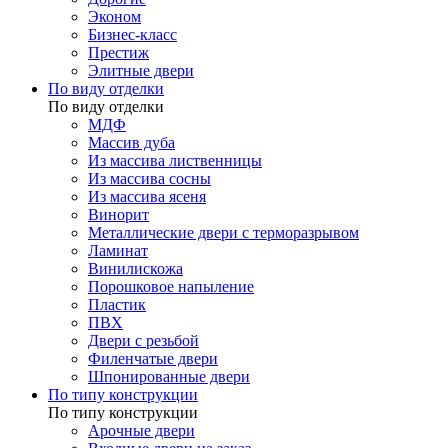
Эконом
Бизнес-класс
Престиж
Элитные двери
По виду отделки
По виду отделки
МДФ
Массив дуба
Из массива лиственницы
Из массива сосны
Из массива ясеня
Винорит
Металлические двери с терморазрывом
Ламинат
Винилискожа
Порошковое напыление
Пластик
ПВХ
Двери с резьбой
Филенчатые двери
Шпонированные двери
По типу конструкции
По типу конструкции
Арочные двери