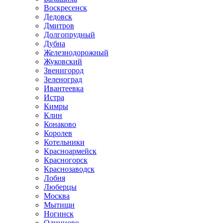
Воскресенск
Дедовск
Дмитров
Долгопрудный
Дубна
Железнодорожный
Жуковский
Звенигород
Зеленоград
Ивантеевка
Истра
Кимры
Клин
Конаково
Королев
Котельники
Красноармейск
Красногорск
Краснозаводск
Лобня
Люберцы
Москва
Мытищи
Ногинск
Одинцово