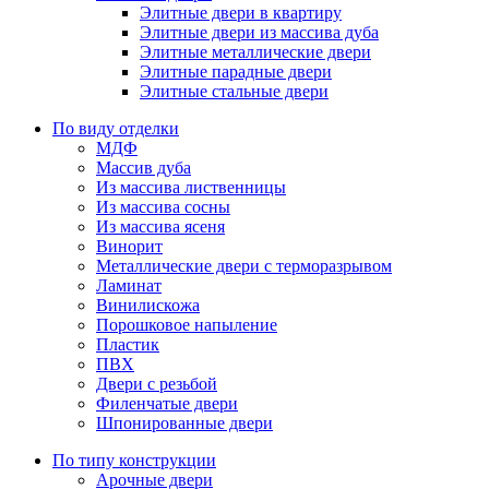
Элитные двери в квартиру
Элитные двери из массива дуба
Элитные металлические двери
Элитные парадные двери
Элитные стальные двери
По виду отделки
МДФ
Массив дуба
Из массива лиственницы
Из массива сосны
Из массива ясеня
Винорит
Металлические двери с терморазрывом
Ламинат
Винилискожа
Порошковое напыление
Пластик
ПВХ
Двери с резьбой
Филенчатые двери
Шпонированные двери
По типу конструкции
Арочные двери