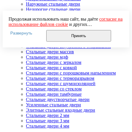
Наружные стальные двери
Недорогие стальные двери
Распродажа стальных дверей
Продолжая использовать наш сайт, вы даёте
согласие на
Стальная дверь в дом
использование файлов cookie
и других
Стальная дверь на дачу
пользовательских данных (включая IP-адрес, сведения о
Стальные взломостойкие двери
Развернуть
местоположении, устройстве, действиях на сайте и т. п.)
Стальные входные двери в квартиру
Принять
для функционирования сайта, проведения
Стальные двери в подъезд
статистических исследований, ретаргетинга и
Стальные двери внутреннего открывания
использования систем аналитики (например,
Стальные двери массив
Яндекс.Метрика), в соответствии с нашей
Политикой
Стальные двери мдф
обработки персональных данных.
Стальные двери с зеркалом
Если вы не хотите, чтобы ваши данные обрабатывались,
Стальные двери с ковкой
настройте ограничения в браузере или покиньте сайт.
Стальные двери с порошковым напылением
Стальные двери с терморазрывом
Стальные двери с шумоизоляцией
Стальные двери со стеклом
Стальные двери тамбурные
Стальные двустворчатые двери
Усиленные стальные двери
Элитные стальные входные двери
Стальные двери 2 мм
Стальные двери 3 мм
Стальные двери 4 мм