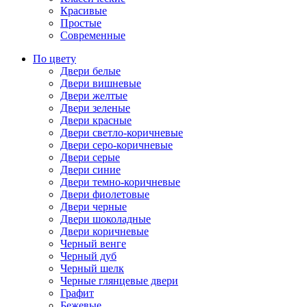
Красивые
Простые
Современные
По цвету
Двери белые
Двери вишневые
Двери желтые
Двери зеленые
Двери красные
Двери светло-коричневые
Двери серо-коричневые
Двери серые
Двери синие
Двери темно-коричневые
Двери фиолетовые
Двери черные
Двери шоколадные
Двери коричневые
Черный венге
Черный дуб
Черный шелк
Черные глянцевые двери
Графит
Бежевые