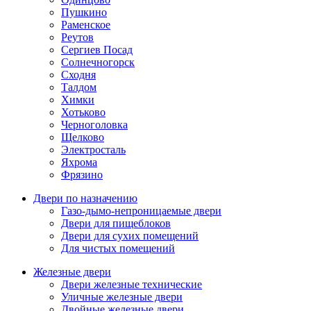
Пушкино
Раменское
Реутов
Сергиев Посад
Солнечногорск
Сходня
Талдом
Химки
Хотьково
Черноголовка
Щелково
Электросталь
Яхрома
Фрязино
Двери по назначению
Газо-дымо-непроницаемые двери
Двери для пищеблоков
Двери для сухих помещений
Для чистых помещений
Железные двери
Двери железные технические
Уличные железные двери
Двойные железные двери