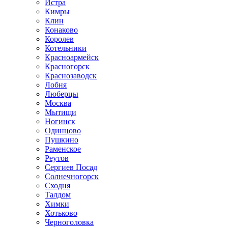
Истра
Кимры
Клин
Конаково
Королев
Котельники
Красноармейск
Красногорск
Краснозаводск
Лобня
Люберцы
Москва
Мытищи
Ногинск
Одинцово
Пушкино
Раменское
Реутов
Сергиев Посад
Солнечногорск
Сходня
Талдом
Химки
Хотьково
Черноголовка