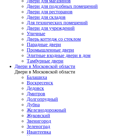
Двери для магазинов
Двери для подсобных помещений
Двери для ресторанов
Двери для складов
Для технических помещений
Двери для учреждений
Уличные
Дверь коттедж со стеклом
Парадные двери
Промышленные двери
Элитные входные двери в дом
Тамбурные двери
Двери в Московской области
Двери в Московской области
Балашиха
Воскресенск
Дедовск
Дмитров
Долгопрудный
Дубна
Железнодорожный
Жуковский
Звенигород
Зеленоград
Ивантеевка