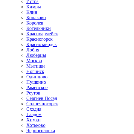
Истра
Кимры
Клин
Конаково
Королев
Котельники
Красноармейск
Красногорск
Краснозаводск
Лобня
Люберцы
Москва
Мытищи
Ногинск
Одинцово
Пушкино
Раменское
Реутов
Сергиев Посад
Солнечногорск
Сходня
Талдом
Химки
Хотьково
Черноголовка