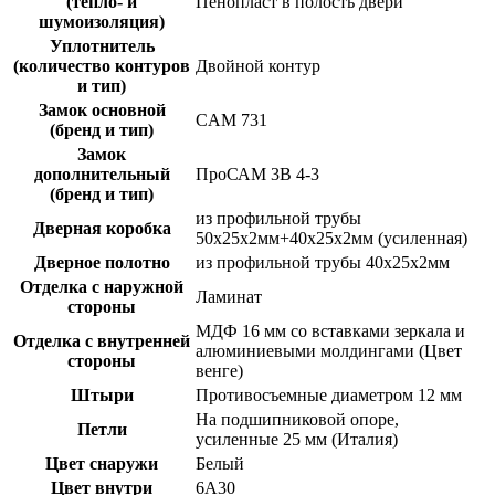
(тепло- и
Пенопласт в полость двери
шумоизоляция)
Уплотнитель
(количество контуров
Двойной контур
и тип)
Замок основной
CAM 731
(бренд и тип)
Замок
дополнительный
ПроСАМ 3В 4-3
(бренд и тип)
из профильной трубы
Дверная коробка
50х25х2мм+40х25х2мм (усиленная)
Дверное полотно
из профильной трубы 40х25х2мм
Отделка с наружной
Ламинат
стороны
МДФ 16 мм со вставками зеркала и
Отделка с внутренней
алюминиевыми молдингами (Цвет
стороны
венге)
Штыри
Противосъемные диаметром 12 мм
На подшипниковой опоре,
Петли
усиленные 25 мм (Италия)
Цвет снаружи
Белый
Цвет внутри
6А30