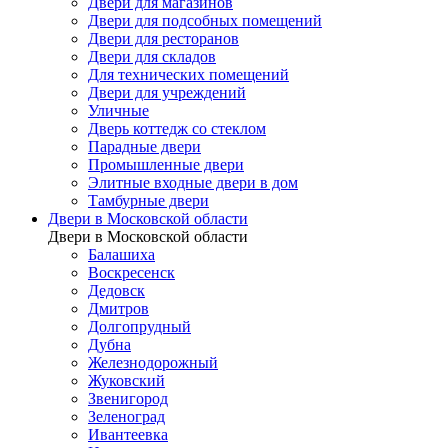
Двери для магазинов
Двери для подсобных помещений
Двери для ресторанов
Двери для складов
Для технических помещений
Двери для учреждений
Уличные
Дверь коттедж со стеклом
Парадные двери
Промышленные двери
Элитные входные двери в дом
Тамбурные двери
Двери в Московской области
Двери в Московской области
Балашиха
Воскресенск
Дедовск
Дмитров
Долгопрудный
Дубна
Железнодорожный
Жуковский
Звенигород
Зеленоград
Ивантеевка