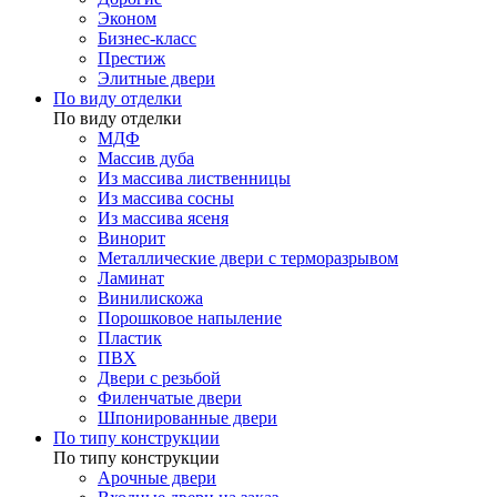
Эконом
Бизнес-класс
Престиж
Элитные двери
По виду отделки
По виду отделки
МДФ
Массив дуба
Из массива лиственницы
Из массива сосны
Из массива ясеня
Винорит
Металлические двери с терморазрывом
Ламинат
Винилискожа
Порошковое напыление
Пластик
ПВХ
Двери с резьбой
Филенчатые двери
Шпонированные двери
По типу конструкции
По типу конструкции
Арочные двери