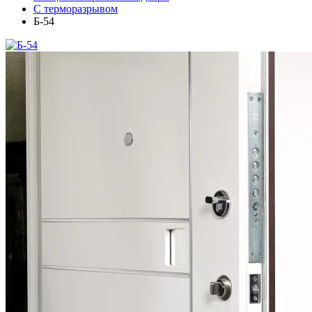
С терморазрывом
Б-54