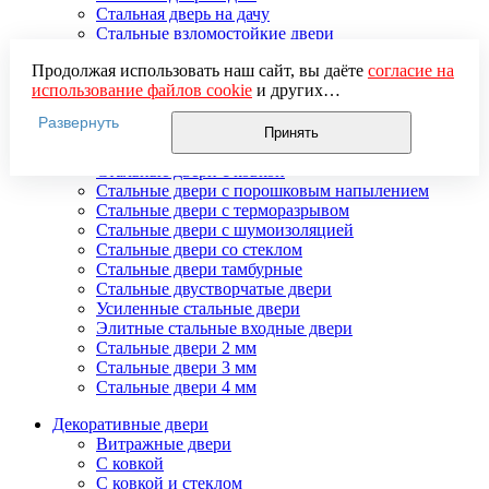
Стальная дверь на дачу
Стальные взломостойкие двери
Стальные входные двери в квартиру
Продолжая использовать наш сайт, вы даёте
согласие на
Стальные двери в подъезд
использование файлов cookie
и других
Стальные двери внутреннего открывания
пользовательских данных (включая IP-адрес, сведения о
Стальные двери массив
Развернуть
местоположении, устройстве, действиях на сайте и т. п.)
Стальные двери мдф
Принять
для функционирования сайта, проведения
Стальные двери с зеркалом
статистических исследований, ретаргетинга и
Стальные двери с ковкой
использования систем аналитики (например,
Стальные двери с порошковым напылением
Яндекс.Метрика), в соответствии с нашей
Политикой
Стальные двери с терморазрывом
обработки персональных данных.
Стальные двери с шумоизоляцией
Если вы не хотите, чтобы ваши данные обрабатывались,
Стальные двери со стеклом
настройте ограничения в браузере или покиньте сайт.
Стальные двери тамбурные
Стальные двустворчатые двери
Усиленные стальные двери
Элитные стальные входные двери
Стальные двери 2 мм
Стальные двери 3 мм
Стальные двери 4 мм
Декоративные двери
Витражные двери
С ковкой
С ковкой и стеклом