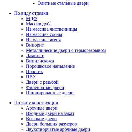
Элитные стальные двери
По виду отделки
МДФ
Массив дуба
Из массива лиственницы
Из массива сосны
Из массива ясеня
Винорит
Металлические двери с терморазрывом
Ламинат
Винилискожа
Порошковое напыление
Пластик
ПВХ
Двери с резьбой
Филенчатые двери
Шпонированные двери
По типу конструкции
Арочные двери
Входные двери на заказ
Высокие двери
Двери больших размеров
Двухстворчатые арочные двери