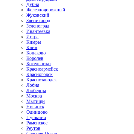
Дубна
Железнодорожный
Жуковский
Звенигород
Зеленоград
Ивантеевка
Истра
Кимры
Клин
Конаково
Королев
Котельники
Красноармейск
Красногорск
Краснозаводск
Лобня
Люберцы
Москва
Мытищи
Ногинск
Одинцово
Пушкино
Раменское
Реутов
Сергиев Посад