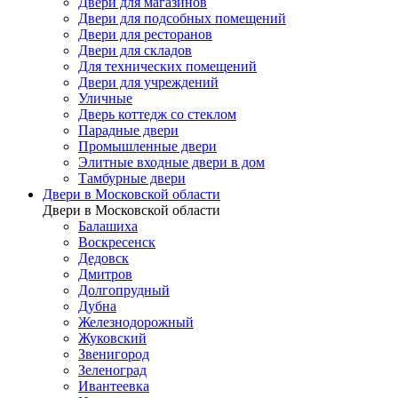
Двери для магазинов
Двери для подсобных помещений
Двери для ресторанов
Двери для складов
Для технических помещений
Двери для учреждений
Уличные
Дверь коттедж со стеклом
Парадные двери
Промышленные двери
Элитные входные двери в дом
Тамбурные двери
Двери в Московской области
Двери в Московской области
Балашиха
Воскресенск
Дедовск
Дмитров
Долгопрудный
Дубна
Железнодорожный
Жуковский
Звенигород
Зеленоград
Ивантеевка