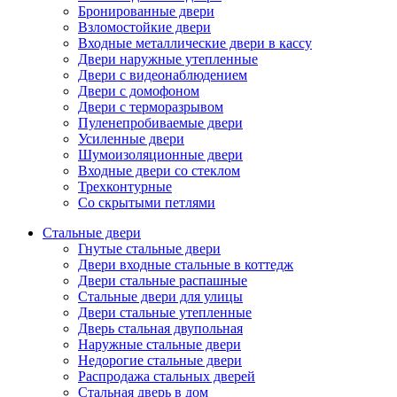
Бронированные двери
Взломостойкие двери
Входные металлические двери в кассу
Двери наружные утепленные
Двери с видеонаблюдением
Двери с домофоном
Двери с терморазрывом
Пуленепробиваемые двери
Усиленные двери
Шумоизоляционные двери
Входные двери со стеклом
Трехконтурные
Со скрытыми петлями
Стальные двери
Гнутые стальные двери
Двери входные стальные в коттедж
Двери стальные распашные
Стальные двери для улицы
Двери стальные утепленные
Дверь стальная двупольная
Наружные стальные двери
Недорогие стальные двери
Распродажа стальных дверей
Стальная дверь в дом