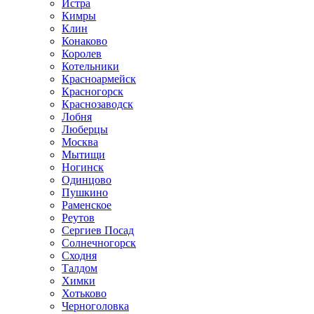
Истра
Кимры
Клин
Конаково
Королев
Котельники
Красноармейск
Красногорск
Краснозаводск
Лобня
Люберцы
Москва
Мытищи
Ногинск
Одинцово
Пушкино
Раменское
Реутов
Сергиев Посад
Солнечногорск
Сходня
Талдом
Химки
Хотьково
Черноголовка