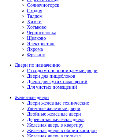
Солнечногорск
Сходня
Талдом
Химки
Хотьково
Черноголовка
Щелково
Электросталь
Яхрома
Фрязино
Двери по назначению
Газо-дымо-непроницаемые двери
Двери для пищеблоков
Двери для сухих помещений
Для чистых помещений
Железные двери
Двери железные технические
Уличные железные двери
Двойные железные двери
Деревянная железная дверь
Железная дверь в квартиру
Железная дверь в общий коридор
Железная дверь в подъезд