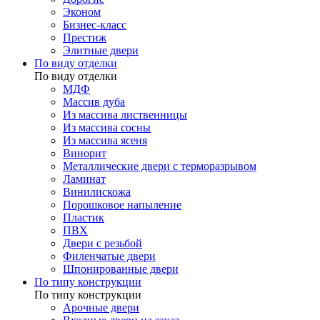
Эконом
Бизнес-класс
Престиж
Элитные двери
По виду отделки
По виду отделки
МДФ
Массив дуба
Из массива лиственницы
Из массива сосны
Из массива ясеня
Винорит
Металлические двери с терморазрывом
Ламинат
Винилискожа
Порошковое напыление
Пластик
ПВХ
Двери с резьбой
Филенчатые двери
Шпонированные двери
По типу конструкции
По типу конструкции
Арочные двери