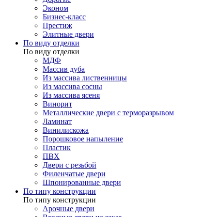
Эконом
Бизнес-класс
Престиж
Элитные двери
По виду отделки
По виду отделки
МДФ
Массив дуба
Из массива лиственницы
Из массива сосны
Из массива ясеня
Винорит
Металлические двери с терморазрывом
Ламинат
Винилискожа
Порошковое напыление
Пластик
ПВХ
Двери с резьбой
Филенчатые двери
Шпонированные двери
По типу конструкции
По типу конструкции
Арочные двери