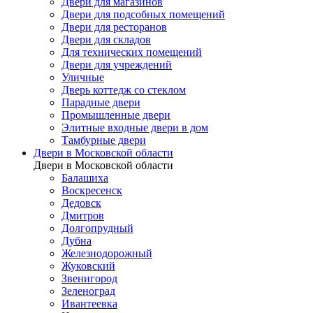
Двери для магазинов
Двери для подсобных помещений
Двери для ресторанов
Двери для складов
Для технических помещений
Двери для учреждений
Уличные
Дверь коттедж со стеклом
Парадные двери
Промышленные двери
Элитные входные двери в дом
Тамбурные двери
Двери в Московской области
Двери в Московской области
Балашиха
Воскресенск
Дедовск
Дмитров
Долгопрудный
Дубна
Железнодорожный
Жуковский
Звенигород
Зеленоград
Ивантеевка