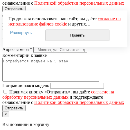
ознакомление с
Политикой обработки персональных данных
Продолжая использовать наш сайт, вы даёте
согласие на
Вызов замерщика
использование файлов cookie
и других
Имя
*
пользовательских данных (включая IP-адрес, сведения о
Телефон
*
Развернуть
местоположении, устройстве, действиях на сайте и т. п.)
Принять
E-mail
для функционирования сайта, проведения
Желаемая дата замера
статистических исследований, ретаргетинга и
Адрес замера
*
использования систем аналитики (например,
Комментарий к заявке
Яндекс.Метрика), в соответствии с нашей
Политикой
обработки персональных данных.
Если вы не хотите, чтобы ваши данные обрабатывались,
настройте ограничения в браузере или покиньте сайт.
Понравившаяся модель
Нажимая кнопку «Отправить», вы даёте
согласие на
обработку персональных данных
и подтверждаете
ознакомление с
Политикой обработки персональных данных
×
Вы добавили в корзину