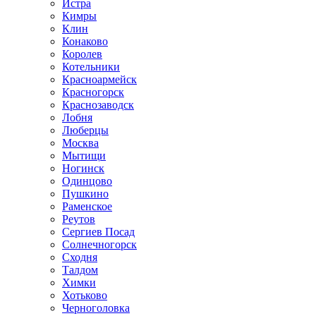
Истра
Кимры
Клин
Конаково
Королев
Котельники
Красноармейск
Красногорск
Краснозаводск
Лобня
Люберцы
Москва
Мытищи
Ногинск
Одинцово
Пушкино
Раменское
Реутов
Сергиев Посад
Солнечногорск
Сходня
Талдом
Химки
Хотьково
Черноголовка