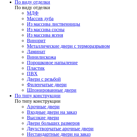
По виду отделки
По виду отделки
МДФ
Массив дуба
Из массива лиственницы
Из массива сосны
Из массива ясеня
Винорит
Металлические двери с терморазрывом
Ламинат
Винилискожа
Порошковое напыление
Пластик
ПВХ
Двери с резьбой
Филенчатые двери
Шпонированные двери
По типу конструкции
По типу конструкции
Арочные двери
Входные двери на заказ
Высокие двери
Двери больших размеров
Двухстворчатые арочные двери
Нестандартные двери на заказ