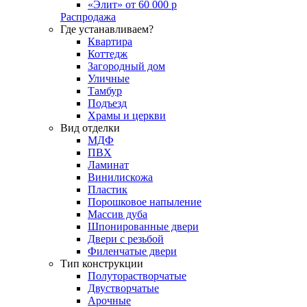
«Элит» от 60 000 р
Распродажа
Где устанавливаем?
Квартира
Коттедж
Загородный дом
Уличные
Тамбур
Подъезд
Храмы и церкви
Вид отделки
МДФ
ПВХ
Ламинат
Винилискожа
Пластик
Порошковое напыление
Массив дуба
Шпонированные двери
Двери с резьбой
Филенчатые двери
Тип конструкции
Полуторастворчатые
Двустворчатые
Арочные