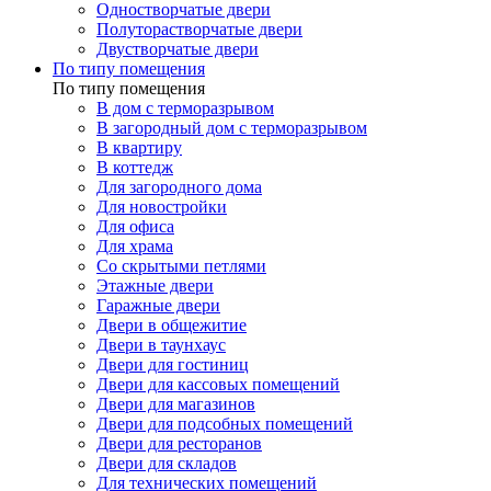
Одностворчатые двери
Полуторастворчатые двери
Двустворчатые двери
По типу помещения
По типу помещения
В дом с терморазрывом
В загородный дом с терморазрывом
В квартиру
В коттедж
Для загородного дома
Для новостройки
Для офиса
Для храма
Со скрытыми петлями
Этажные двери
Гаражные двери
Двери в общежитие
Двери в таунхаус
Двери для гостиниц
Двери для кассовых помещений
Двери для магазинов
Двери для подсобных помещений
Двери для ресторанов
Двери для складов
Для технических помещений