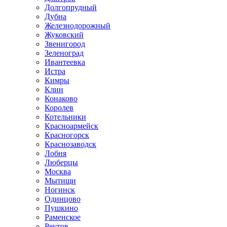
Долгопрудный
Дубна
Железнодорожный
Жуковский
Звенигород
Зеленоград
Ивантеевка
Истра
Кимры
Клин
Конаково
Королев
Котельники
Красноармейск
Красногорск
Краснозаводск
Лобня
Люберцы
Москва
Мытищи
Ногинск
Одинцово
Пушкино
Раменское
Реутов