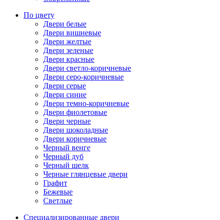
По цвету
Двери белые
Двери вишневые
Двери желтые
Двери зеленые
Двери красные
Двери светло-коричневые
Двери серо-коричневые
Двери серые
Двери синие
Двери темно-коричневые
Двери фиолетовые
Двери черные
Двери шоколадные
Двери коричневые
Черный венге
Черный дуб
Черный шелк
Черные глянцевые двери
Графит
Бежевые
Светлые
Специализированные двери