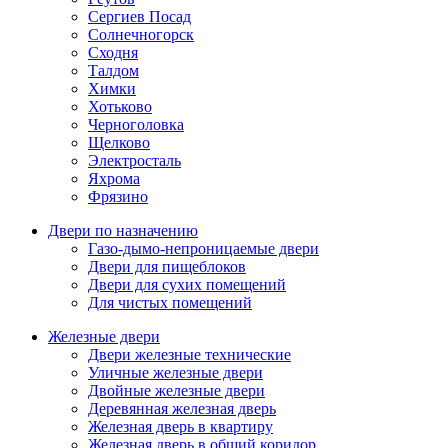
Сергиев Посад
Солнечногорск
Сходня
Талдом
Химки
Хотьково
Черноголовка
Щелково
Электросталь
Яхрома
Фрязино
Двери по назначению
Газо-дымо-непроницаемые двери
Двери для пищеблоков
Двери для сухих помещений
Для чистых помещений
Железные двери
Двери железные технические
Уличные железные двери
Двойные железные двери
Деревянная железная дверь
Железная дверь в квартиру
Железная дверь в общий коридор