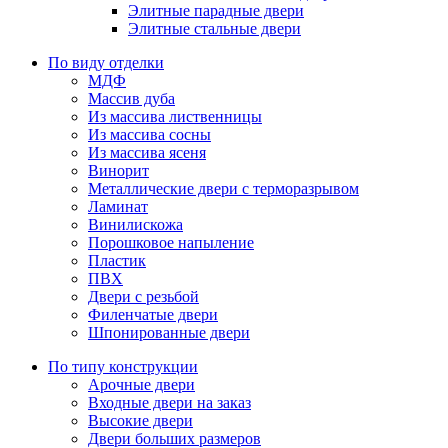
Элитные парадные двери
Элитные стальные двери
По виду отделки
МДФ
Массив дуба
Из массива лиственницы
Из массива сосны
Из массива ясеня
Винорит
Металлические двери с терморазрывом
Ламинат
Винилискожа
Порошковое напыление
Пластик
ПВХ
Двери с резьбой
Филенчатые двери
Шпонированные двери
По типу конструкции
Арочные двери
Входные двери на заказ
Высокие двери
Двери больших размеров