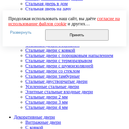
Стальная дверь в дом
Стальная дверь на дачу
Стальные взломостойкие двери
Продолжая использовать наш сайт, вы даёте
согласие на
Стальные входные двери в квартиру
использование файлов cookie
и других
Стальные двери в подъезд
пользовательских данных (включая IP-адрес, сведения о
Стальные двери внутреннего открывания
Развернуть
местоположении, устройстве, действиях на сайте и т. п.)
Стальные двери массив
Принять
для функционирования сайта, проведения
Стальные двери мдф
статистических исследований, ретаргетинга и
Стальные двери с зеркалом
использования систем аналитики (например,
Стальные двери с ковкой
Яндекс.Метрика), в соответствии с нашей
Политикой
Стальные двери с порошковым напылением
обработки персональных данных.
Стальные двери с терморазрывом
Если вы не хотите, чтобы ваши данные обрабатывались,
Стальные двери с шумоизоляцией
настройте ограничения в браузере или покиньте сайт.
Стальные двери со стеклом
Стальные двери тамбурные
Стальные двустворчатые двери
Усиленные стальные двери
Элитные стальные входные двери
Стальные двери 2 мм
Стальные двери 3 мм
Стальные двери 4 мм
Декоративные двери
Витражные двери
С ковкой