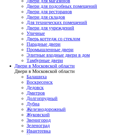
Двери для магазинов
Двери для подсобных помещений
Двери для ресторанов
Двери для складов
Для технических помещений
Двери для учреждений
Уличные
Дверь коттедж со стеклом
Парадные двери
Промышленные двери
Элитные входные двери в дом
Тамбурные двери
Двери в Московской области
Двери в Московской области
Балашиха
Воскресенск
Дедовск
Дмитров
Долгопрудный
Дубна
Железнодорожный
Жуковский
Звенигород
Зеленоград
Ивантеевка