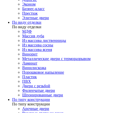
Эконом
Бизнес-класс
Престиж
Элитные двери
По виду отделки
По виду отделки
МДФ
Массив дуба
Из массива лиственницы
Из массива сосны
Из массива ясеня
Винорит
Металлические двери с терморазрывом
Ламинат
Винилискожа
Порошковое напыление
Пластик
ПВХ
Двери с резьбой
Филенчатые двери
Шпонированные двери
По типу конструкции
По типу конструкции
Арочные двери