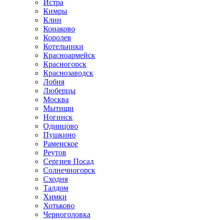
Истра
Кимры
Клин
Конаково
Королев
Котельники
Красноармейск
Красногорск
Краснозаводск
Лобня
Люберцы
Москва
Мытищи
Ногинск
Одинцово
Пушкино
Раменское
Реутов
Сергиев Посад
Солнечногорск
Сходня
Талдом
Химки
Хотьково
Черноголовка