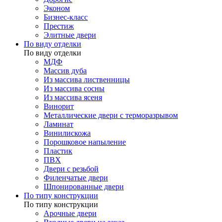
Эконом
Бизнес-класс
Престиж
Элитные двери
По виду отделки
По виду отделки
МДФ
Массив дуба
Из массива лиственницы
Из массива сосны
Из массива ясеня
Винорит
Металлические двери с терморазрывом
Ламинат
Винилискожа
Порошковое напыление
Пластик
ПВХ
Двери с резьбой
Филенчатые двери
Шпонированные двери
По типу конструкции
По типу конструкции
Арочные двери