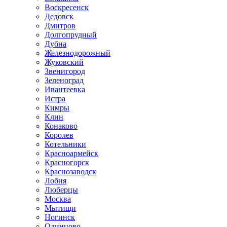
Воскресенск
Дедовск
Дмитров
Долгопрудный
Дубна
Железнодорожный
Жуковский
Звенигород
Зеленоград
Ивантеевка
Истра
Кимры
Клин
Конаково
Королев
Котельники
Красноармейск
Красногорск
Краснозаводск
Лобня
Люберцы
Москва
Мытищи
Ногинск
Одинцово