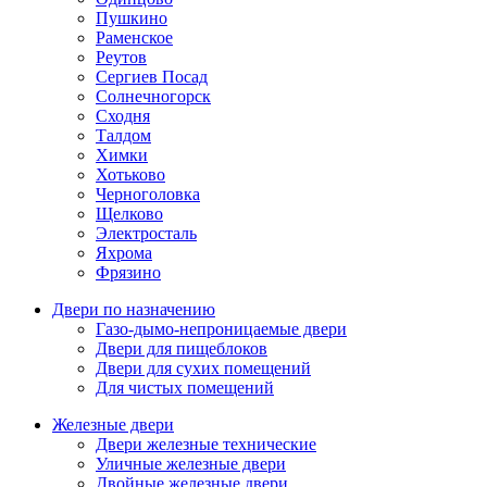
Пушкино
Раменское
Реутов
Сергиев Посад
Солнечногорск
Сходня
Талдом
Химки
Хотьково
Черноголовка
Щелково
Электросталь
Яхрома
Фрязино
Двери по назначению
Газо-дымо-непроницаемые двери
Двери для пищеблоков
Двери для сухих помещений
Для чистых помещений
Железные двери
Двери железные технические
Уличные железные двери
Двойные железные двери