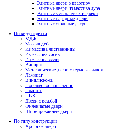
Элитные двери в квартиру
Элитные двери из массива дуба
Элитные металлические двери
Элитные парадные двери
Элитные стальные двери
По виду отделки
МДФ
Массив дуба
Из массива лиственницы
Из массива сосны
Из массива ясеня
Винорит
Металлические двери с терморазрывом
Ламинат
Винилискожа
Порошковое напыление
Пластик
ПВХ
Двери с резьбой
Филенчатые двери
Шпонированные двери
По типу конструкции
Арочные двери