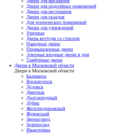
Двери для магазинов
Двери для подсобных помещений
Двери для ресторанов
Двери для складов
Для технических помещений
Двери для учреждений
Уличные
Дверь коттедж со стеклом
Парадные двери
Промышленные двери
Элитные входные двери в дом
Тамбурные двери
Двери в Московской области
Двери в Московской области
Балашиха
Воскресенск
Дедовск
Дмитров
Долгопрудный
Дубна
Железнодорожный
Жуковский
Звенигород
Зеленоград
Ивантеевка