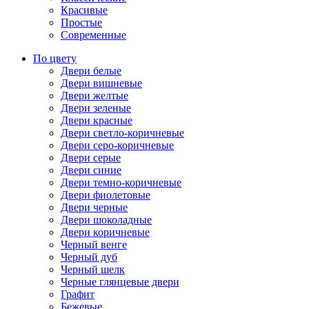
Красивые
Простые
Современные
По цвету
Двери белые
Двери вишневые
Двери желтые
Двери зеленые
Двери красные
Двери светло-коричневые
Двери серо-коричневые
Двери серые
Двери синие
Двери темно-коричневые
Двери фиолетовые
Двери черные
Двери шоколадные
Двери коричневые
Черный венге
Черный дуб
Черный шелк
Черные глянцевые двери
Графит
Бежевые