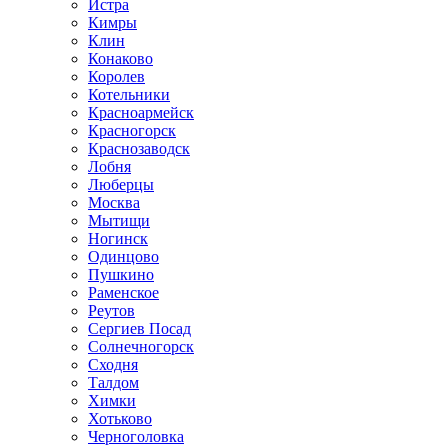
Истра
Кимры
Клин
Конаково
Королев
Котельники
Красноармейск
Красногорск
Краснозаводск
Лобня
Люберцы
Москва
Мытищи
Ногинск
Одинцово
Пушкино
Раменское
Реутов
Сергиев Посад
Солнечногорск
Сходня
Талдом
Химки
Хотьково
Черноголовка