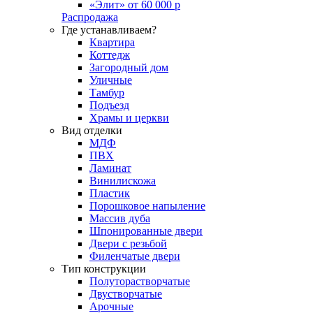
«Элит» от 60 000 р
Распродажа
Где устанавливаем?
Квартира
Коттедж
Загородный дом
Уличные
Тамбур
Подъезд
Храмы и церкви
Вид отделки
МДФ
ПВХ
Ламинат
Винилискожа
Пластик
Порошковое напыление
Массив дуба
Шпонированные двери
Двери с резьбой
Филенчатые двери
Тип конструкции
Полуторастворчатые
Двустворчатые
Арочные