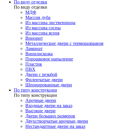
По виду отделки
По виду отделки
МДФ
Массив дуба
Из массива лиственницы
Из массива сосны
Из массива ясеня
Винорит
Металлические двери с терморазрывом
Ламинат
Винилискожа
Порошковое напыление
Пластик
ПВХ
Двери с резьбой
Филенчатые двери
Шпонированные двери
По типу конструкции
По типу конструкции
Арочные двери
Входные двери на заказ
Высокие двери
Двери больших размеров
Двухстворчатые арочные двери
Нестандартные двери на заказ