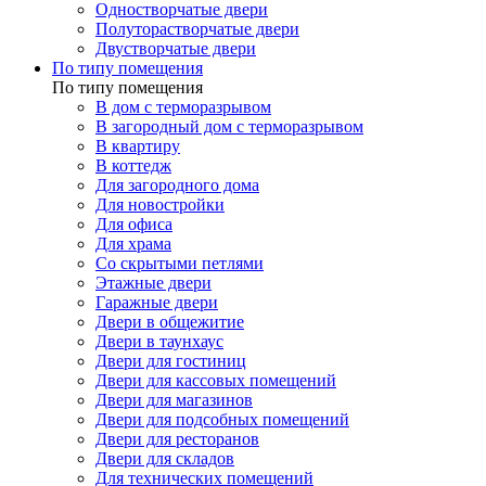
Одностворчатые двери
Полуторастворчатые двери
Двустворчатые двери
По типу помещения
По типу помещения
В дом с терморазрывом
В загородный дом с терморазрывом
В квартиру
В коттедж
Для загородного дома
Для новостройки
Для офиса
Для храма
Со скрытыми петлями
Этажные двери
Гаражные двери
Двери в общежитие
Двери в таунхаус
Двери для гостиниц
Двери для кассовых помещений
Двери для магазинов
Двери для подсобных помещений
Двери для ресторанов
Двери для складов
Для технических помещений