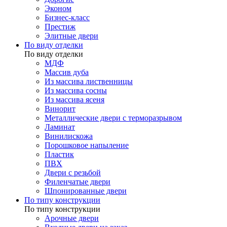
Эконом
Бизнес-класс
Престиж
Элитные двери
По виду отделки
По виду отделки
МДФ
Массив дуба
Из массива лиственницы
Из массива сосны
Из массива ясеня
Винорит
Металлические двери с терморазрывом
Ламинат
Винилискожа
Порошковое напыление
Пластик
ПВХ
Двери с резьбой
Филенчатые двери
Шпонированные двери
По типу конструкции
По типу конструкции
Арочные двери