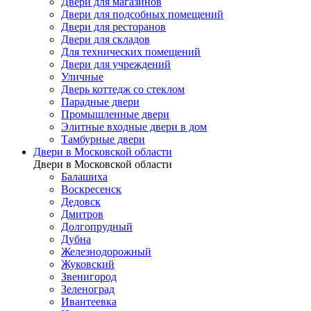
Двери для магазинов
Двери для подсобных помещений
Двери для ресторанов
Двери для складов
Для технических помещений
Двери для учреждений
Уличные
Дверь коттедж со стеклом
Парадные двери
Промышленные двери
Элитные входные двери в дом
Тамбурные двери
Двери в Московской области
Двери в Московской области
Балашиха
Воскресенск
Дедовск
Дмитров
Долгопрудный
Дубна
Железнодорожный
Жуковский
Звенигород
Зеленоград
Ивантеевка