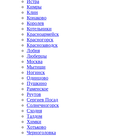
Истра
Кимры
Клин
Конаково
Королев
Котельники
Красноармейск
Красногорск
Краснозаводск
Лобня
Люберцы
Москва
Мытищи
Ногинск
Одинцово
Пушкино
Раменское
Реутов
Сергиев Посад
Солнечногорск
Сходня
Талдом
Химки
Хотьково
Черноголовка