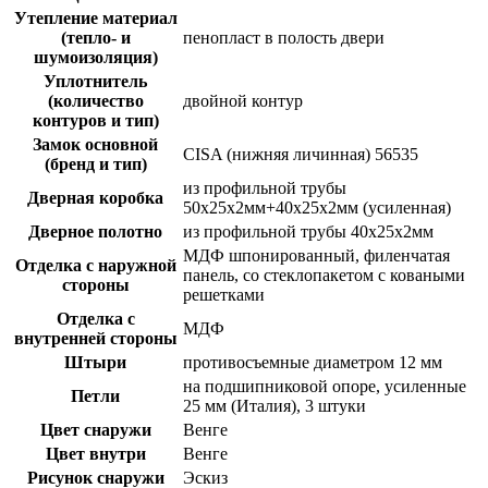
Утепление материал
(тепло- и
пенопласт в полость двери
шумоизоляция)
Уплотнитель
(количество
двойной контур
контуров и тип)
Замок основной
CISA (нижняя личинная) 56535
(бренд и тип)
из профильной трубы
Дверная коробка
50х25х2мм+40х25х2мм (усиленная)
Дверное полотно
из профильной трубы 40х25х2мм
МДФ шпонированный, филенчатая
Отделка с наружной
панель, со стеклопакетом с коваными
стороны
решетками
Отделка с
МДФ
внутренней стороны
Штыри
противосъемные диаметром 12 мм
на подшипниковой опоре, усиленные
Петли
25 мм (Италия), 3 штуки
Цвет снаружи
Венге
Цвет внутри
Венге
Рисунок снаружи
Эскиз