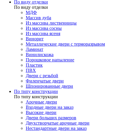
По виду отделки
По виду отделки
МДФ
Массив дуба
Из массива лиственницы
Из массива сосны
Из массива ясеня
Винорит
Металлические двери с терморазрывом
Ламинат
Винилискожа
Порошковое напыление
Пластик
ПВХ
Двери с резьбой
Филенчатые двери
Шпонированные двери
По типу конструкции
По типу конструкции
Арочные двери
Входные двери на заказ
Высокие двери
Двери больших размеров
Двухстворчатые арочные двери
Нестандартные двери на заказ