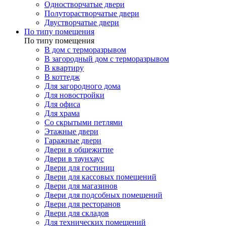
Одностворчатые двери
Полуторастворчатые двери
Двустворчатые двери
По типу помещения
По типу помещения
В дом с терморазрывом
В загородный дом с терморазрывом
В квартиру
В коттедж
Для загородного дома
Для новостройки
Для офиса
Для храма
Со скрытыми петлями
Этажные двери
Гаражные двери
Двери в общежитие
Двери в таунхаус
Двери для гостиниц
Двери для кассовых помещений
Двери для магазинов
Двери для подсобных помещений
Двери для ресторанов
Двери для складов
Для технических помещений