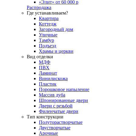
«Элит» от 60 000 р
Распродажа
Где устанавливаем?
Квартира
Коттедж
Загородный дом
Уличные
Тамбур
Подъезд
Храмы и церкви
Вид отделки
МДФ
ПВХ
Ламинат
Винилискожа
Пластик
Порошковое напыление
Массив дуба
Шпонированные двери
Двери с резьбой
Филенчатые двери
Тип конструкции
Полуторастворчатые
Двустворчатые
Арочные