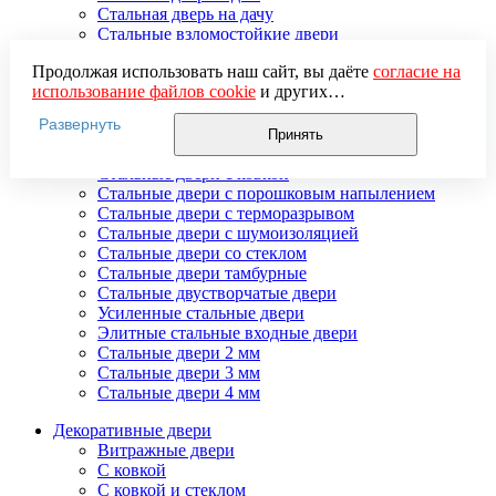
Стальная дверь на дачу
Стальные взломостойкие двери
Стальные входные двери в квартиру
Продолжая использовать наш сайт, вы даёте
согласие на
Стальные двери в подъезд
использование файлов cookie
и других
Стальные двери внутреннего открывания
пользовательских данных (включая IP-адрес, сведения о
Стальные двери массив
Развернуть
местоположении, устройстве, действиях на сайте и т. п.)
Стальные двери мдф
Принять
для функционирования сайта, проведения
Стальные двери с зеркалом
статистических исследований, ретаргетинга и
Стальные двери с ковкой
использования систем аналитики (например,
Стальные двери с порошковым напылением
Яндекс.Метрика), в соответствии с нашей
Политикой
Стальные двери с терморазрывом
обработки персональных данных.
Стальные двери с шумоизоляцией
Если вы не хотите, чтобы ваши данные обрабатывались,
Стальные двери со стеклом
настройте ограничения в браузере или покиньте сайт.
Стальные двери тамбурные
Стальные двустворчатые двери
Усиленные стальные двери
Элитные стальные входные двери
Стальные двери 2 мм
Стальные двери 3 мм
Стальные двери 4 мм
Декоративные двери
Витражные двери
С ковкой
С ковкой и стеклом