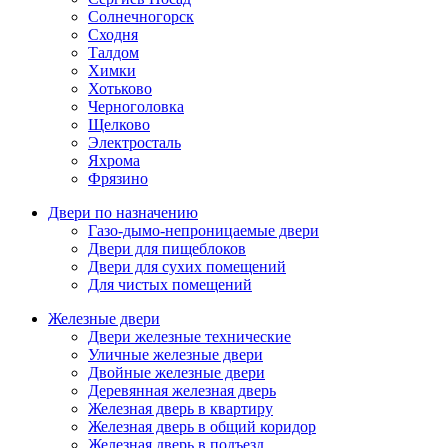
Солнечногорск
Сходня
Талдом
Химки
Хотьково
Черноголовка
Щелково
Электросталь
Яхрома
Фрязино
Двери по назначению
Газо-дымо-непроницаемые двери
Двери для пищеблоков
Двери для сухих помещений
Для чистых помещений
Железные двери
Двери железные технические
Уличные железные двери
Двойные железные двери
Деревянная железная дверь
Железная дверь в квартиру
Железная дверь в общий коридор
Железная дверь в подъезд