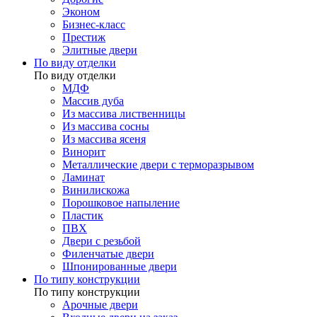
Эконом
Бизнес-класс
Престиж
Элитные двери
По виду отделки
По виду отделки
МДФ
Массив дуба
Из массива лиственницы
Из массива сосны
Из массива ясеня
Винорит
Металлические двери с терморазрывом
Ламинат
Винилискожа
Порошковое напыление
Пластик
ПВХ
Двери с резьбой
Филенчатые двери
Шпонированные двери
По типу конструкции
По типу конструкции
Арочные двери