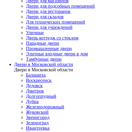
Двери для магазинов
Двери для подсобных помещений
Двери для ресторанов
Двери для складов
Для технических помещений
Двери для учреждений
Уличные
Дверь коттедж со стеклом
Парадные двери
Промышленные двери
Элитные входные двери в дом
Тамбурные двери
Двери в Московской области
Двери в Московской области
Балашиха
Воскресенск
Дедовск
Дмитров
Долгопрудный
Дубна
Железнодорожный
Жуковский
Звенигород
Зеленоград
Ивантеевка