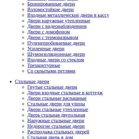
Бронированные двери
Взломостойкие двери
Входные металлические двери в кассу
Двери наружные утепленные
Двери с видеонаблюдением
Двери с домофоном
Двери с терморазрывом
Пуленепробиваемые двери
Усиленные двери
Шумоизоляционные двери
Входные двери со стеклом
Трехконтурные
Со скрытыми петлями
Стальные двери
Гнутые стальные двери
Двери входные стальные в коттедж
Двери стальные распашные
Стальные двери для улицы
Двери стальные утепленные
Дверь стальная двупольная
Наружные стальные двери
Недорогие стальные двери
Распродажа стальных дверей
Стальная дверь в дом