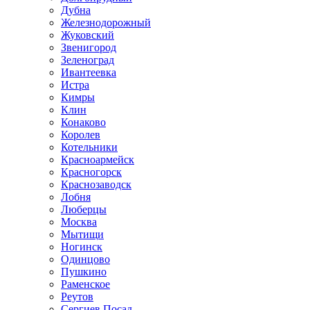
Дубна
Железнодорожный
Жуковский
Звенигород
Зеленоград
Ивантеевка
Истра
Кимры
Клин
Конаково
Королев
Котельники
Красноармейск
Красногорск
Краснозаводск
Лобня
Люберцы
Москва
Мытищи
Ногинск
Одинцово
Пушкино
Раменское
Реутов
Сергиев Посад