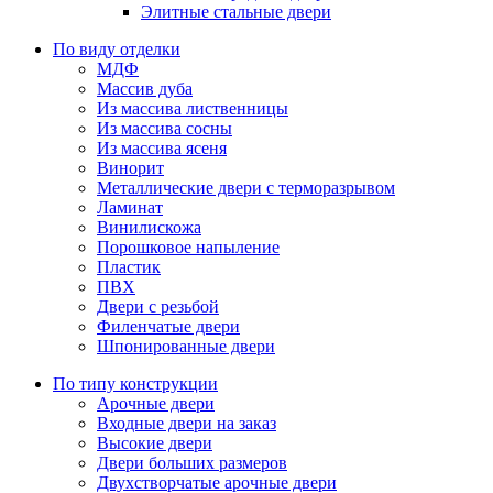
Элитные стальные двери
По виду отделки
МДФ
Массив дуба
Из массива лиственницы
Из массива сосны
Из массива ясеня
Винорит
Металлические двери с терморазрывом
Ламинат
Винилискожа
Порошковое напыление
Пластик
ПВХ
Двери с резьбой
Филенчатые двери
Шпонированные двери
По типу конструкции
Арочные двери
Входные двери на заказ
Высокие двери
Двери больших размеров
Двухстворчатые арочные двери