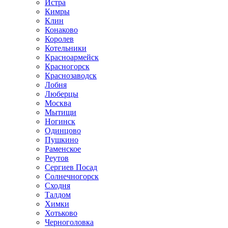
Истра
Кимры
Клин
Конаково
Королев
Котельники
Красноармейск
Красногорск
Краснозаводск
Лобня
Люберцы
Москва
Мытищи
Ногинск
Одинцово
Пушкино
Раменское
Реутов
Сергиев Посад
Солнечногорск
Сходня
Талдом
Химки
Хотьково
Черноголовка