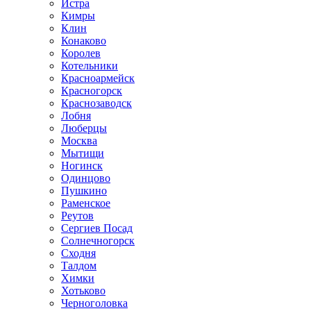
Истра
Кимры
Клин
Конаково
Королев
Котельники
Красноармейск
Красногорск
Краснозаводск
Лобня
Люберцы
Москва
Мытищи
Ногинск
Одинцово
Пушкино
Раменское
Реутов
Сергиев Посад
Солнечногорск
Сходня
Талдом
Химки
Хотьково
Черноголовка