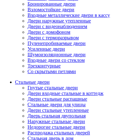
Бронированные двери
Взломостойкие двери
Входные металлические двери в кассу
Двери наружные утепленные
Двери с видеонаблюдением
Двери с домофоном
Двери с терморазрывом
Пуленепробиваемые двери
Усиленные двери
Шумоизоляционные двери
Входные двери со стеклом
Трехконтурные
Со скрытыми петлями
Стальные двери
Гнутые стальные двери
Двери входные стальные в коттедж
Двери стальные распашные
Стальные двери для улицы
Двери стальные утепленные
Дверь стальная двупольная
Наружные стальные двери
Недорогие стальные двери
Распродажа стальных дверей
Стальная дверь в дом