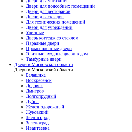
Двери для магазинов
Двери для подсобных помещений
Двери для ресторанов
Двери для складов
Для технических помещений
Двери для учреждений
Уличные
Дверь коттедж со стеклом
Парадные двери
Промышленные двери
Элитные входные двери в дом
Тамбурные двери
Двери в Московской области
Двери в Московской области
Балашиха
Воскресенск
Дедовск
Дмитров
Долгопрудный
Дубна
Железнодорожный
Жуковский
Звенигород
Зеленоград
Ивантеевка