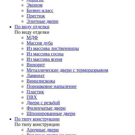
Эконом
Бизнес-класс
Престиж
Элитные двери
По виду отделки
По виду отделки
МДФ
Массив дуба
Из массива лиственницы
Из массива сосны
Из массива ясеня
Винорит
Металлические двери с терморазрывом
Ламинат
Винилискожа
Порошковое напыление
Пластик
ПВХ
Двери с резьбой
Филенчатые двери
Шпонированные двери
По типу конструкции
По типу конструкции
Арочные двери