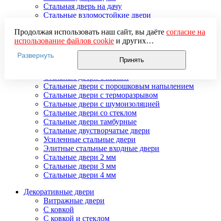
Стальная дверь на дачу
Стальные взломостойкие двери
Стальные входные двери в квартиру
Продолжая использовать наш сайт, вы даёте
согласие на
Стальные двери в подъезд
использование файлов cookie
и других
Стальные двери внутреннего открывания
пользовательских данных (включая IP-адрес, сведения о
Стальные двери массив
Развернуть
местоположении, устройстве, действиях на сайте и т. п.)
Стальные двери мдф
Принять
для функционирования сайта, проведения
Стальные двери с зеркалом
статистических исследований, ретаргетинга и
Стальные двери с ковкой
использования систем аналитики (например,
Стальные двери с порошковым напылением
Яндекс.Метрика), в соответствии с нашей
Политикой
Стальные двери с терморазрывом
обработки персональных данных.
Стальные двери с шумоизоляцией
Если вы не хотите, чтобы ваши данные обрабатывались,
Стальные двери со стеклом
настройте ограничения в браузере или покиньте сайт.
Стальные двери тамбурные
Стальные двустворчатые двери
Усиленные стальные двери
Элитные стальные входные двери
Стальные двери 2 мм
Стальные двери 3 мм
Стальные двери 4 мм
Декоративные двери
Витражные двери
С ковкой
С ковкой и стеклом