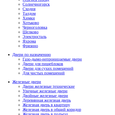
Солнечногорск
Сходня
Талдом
Химки
Хотьково
Черноголовка
Щелково
Электросталь
Яхрома
Фрязино
Двери по назначению
Газо-дымо-непроницаемые двери
Двери для пищеблоков
Двери для сухих помещений
Для чистых помещений
Железные двери
Двери железные технические
Уличные железные двери
Двойные железные двери
Деревянная железная дверь
Железная дверь в квартиру
Железная дверь в общий коридор
Железная дверь в подъезд