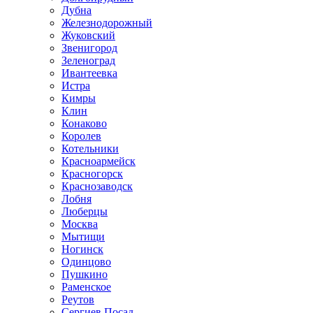
Дубна
Железнодорожный
Жуковский
Звенигород
Зеленоград
Ивантеевка
Истра
Кимры
Клин
Конаково
Королев
Котельники
Красноармейск
Красногорск
Краснозаводск
Лобня
Люберцы
Москва
Мытищи
Ногинск
Одинцово
Пушкино
Раменское
Реутов
Сергиев Посад