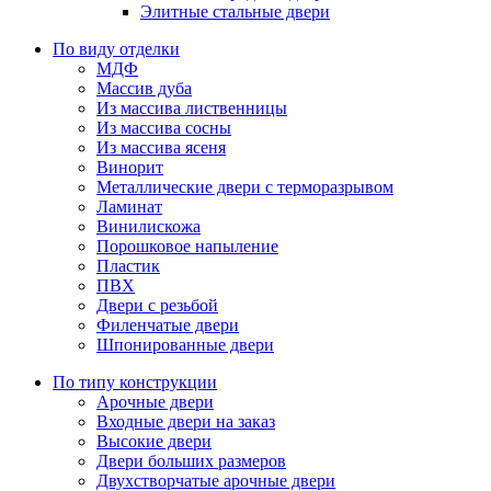
Элитные стальные двери
По виду отделки
МДФ
Массив дуба
Из массива лиственницы
Из массива сосны
Из массива ясеня
Винорит
Металлические двери с терморазрывом
Ламинат
Винилискожа
Порошковое напыление
Пластик
ПВХ
Двери с резьбой
Филенчатые двери
Шпонированные двери
По типу конструкции
Арочные двери
Входные двери на заказ
Высокие двери
Двери больших размеров
Двухстворчатые арочные двери