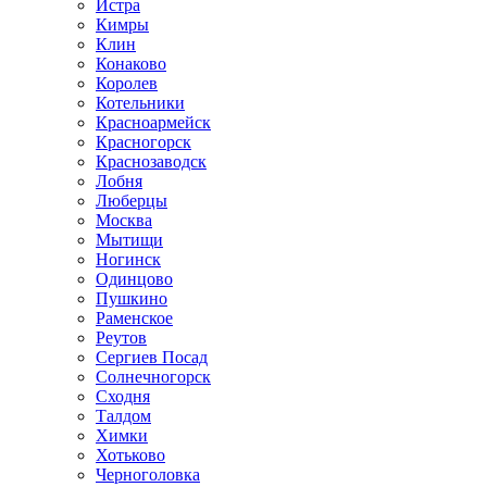
Истра
Кимры
Клин
Конаково
Королев
Котельники
Красноармейск
Красногорск
Краснозаводск
Лобня
Люберцы
Москва
Мытищи
Ногинск
Одинцово
Пушкино
Раменское
Реутов
Сергиев Посад
Солнечногорск
Сходня
Талдом
Химки
Хотьково
Черноголовка