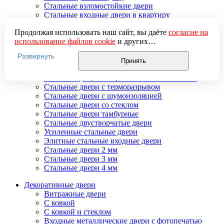
Стальные взломостойкие двери
Стальные входные двери в квартиру
Стальные двери в подъезд
Продолжая использовать наш сайт, вы даёте
согласие на
Стальные двери внутреннего открывания
использование файлов cookie
и других
Стальные двери массив
пользовательских данных (включая IP-адрес, сведения о
Стальные двери мдф
Развернуть
местоположении, устройстве, действиях на сайте и т. п.)
Стальные двери с зеркалом
Принять
для функционирования сайта, проведения
Стальные двери с ковкой
статистических исследований, ретаргетинга и
Стальные двери с порошковым напылением
использования систем аналитики (например,
Стальные двери с терморазрывом
Яндекс.Метрика), в соответствии с нашей
Политикой
Стальные двери с шумоизоляцией
обработки персональных данных.
Стальные двери со стеклом
Если вы не хотите, чтобы ваши данные обрабатывались,
Стальные двери тамбурные
настройте ограничения в браузере или покиньте сайт.
Стальные двустворчатые двери
Усиленные стальные двери
Элитные стальные входные двери
Стальные двери 2 мм
Стальные двери 3 мм
Стальные двери 4 мм
Декоративные двери
Витражные двери
С ковкой
С ковкой и стеклом
Входные металлические двери с фотопечатью