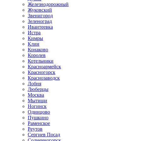
Железнодорожный
Жуковский
Звенигород
Зеленоград
Ивантеевка
Истра
Кимры
Клин
Конаково
Королев
Котельники
Красноармейск
Красногорск
Краснозаводск
Лобня
Люберцы
Москва
Мытищи
Ногинск
Одинцово
Пушкино
Раменское
Реутов
Сергиев Посад
Солнечногорск