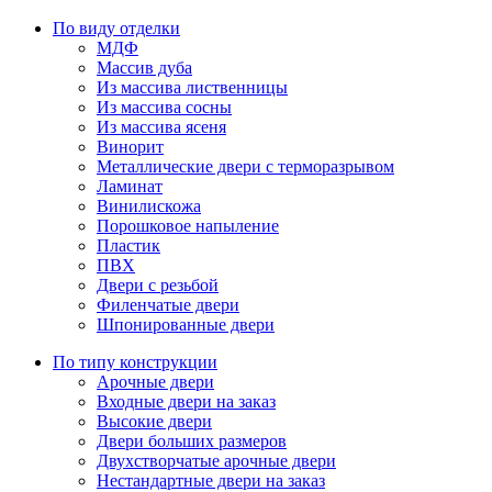
По виду отделки
МДФ
Массив дуба
Из массива лиственницы
Из массива сосны
Из массива ясеня
Винорит
Металлические двери с терморазрывом
Ламинат
Винилискожа
Порошковое напыление
Пластик
ПВХ
Двери с резьбой
Филенчатые двери
Шпонированные двери
По типу конструкции
Арочные двери
Входные двери на заказ
Высокие двери
Двери больших размеров
Двухстворчатые арочные двери
Нестандартные двери на заказ