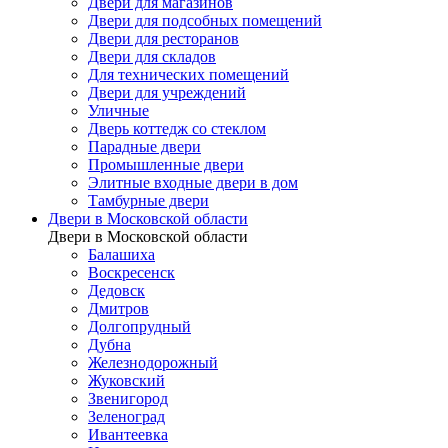
Двери для магазинов
Двери для подсобных помещений
Двери для ресторанов
Двери для складов
Для технических помещений
Двери для учреждений
Уличные
Дверь коттедж со стеклом
Парадные двери
Промышленные двери
Элитные входные двери в дом
Тамбурные двери
Двери в Московской области
Двери в Московской области
Балашиха
Воскресенск
Дедовск
Дмитров
Долгопрудный
Дубна
Железнодорожный
Жуковский
Звенигород
Зеленоград
Ивантеевка