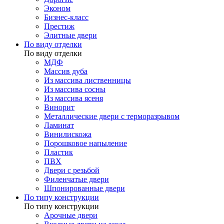
Эконом
Бизнес-класс
Престиж
Элитные двери
По виду отделки
По виду отделки
МДФ
Массив дуба
Из массива лиственницы
Из массива сосны
Из массива ясеня
Винорит
Металлические двери с терморазрывом
Ламинат
Винилискожа
Порошковое напыление
Пластик
ПВХ
Двери с резьбой
Филенчатые двери
Шпонированные двери
По типу конструкции
По типу конструкции
Арочные двери