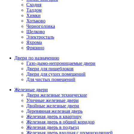
Сходня
Талдом
Химки
Хотьково
Черноголовка
Щелково
Электросталь
Яхрома
Фрязино
Двери по назначению
Газо-дымо-непроницаемые двери
Двери для пищеблоков
Двери для сухих помещений
Для чистых помещений
Железные двери
Двери железные технические
Уличные железные двери
Двойные железные двери
Деревянная железная дверь
Железная дверь в квартиру
Железная дверь в общий коридор
Железная дверь в подъезд
Железная дверь входная с шумоизоляцией