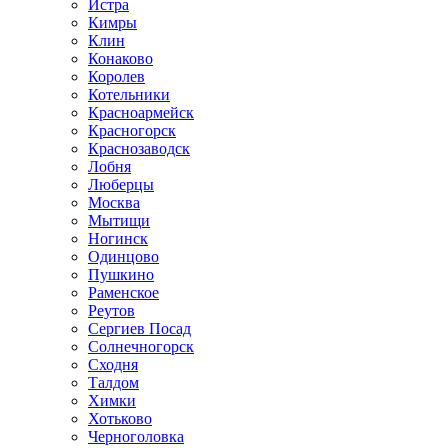
Истра
Кимры
Клин
Конаково
Королев
Котельники
Красноармейск
Красногорск
Краснозаводск
Лобня
Люберцы
Москва
Мытищи
Ногинск
Одинцово
Пушкино
Раменское
Реутов
Сергиев Посад
Солнечногорск
Сходня
Талдом
Химки
Хотьково
Черноголовка