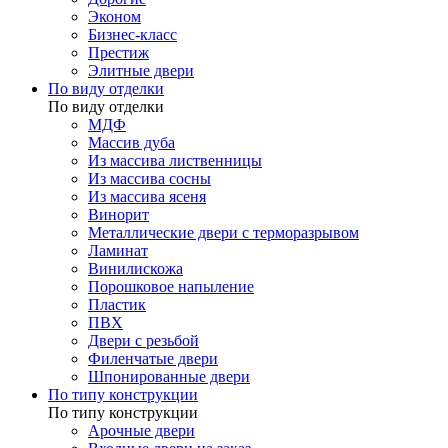
Эконом
Бизнес-класс
Престиж
Элитные двери
По виду отделки
По виду отделки
МДФ
Массив дуба
Из массива лиственницы
Из массива сосны
Из массива ясеня
Винорит
Металлические двери с терморазрывом
Ламинат
Винилискожа
Порошковое напыление
Пластик
ПВХ
Двери с резьбой
Филенчатые двери
Шпонированные двери
По типу конструкции
По типу конструкции
Арочные двери