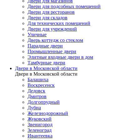
Двери для магазинов
Двери для подсобных помещений
Двери для ресторанов
Двери для складов
Для технических помещений
Двери для учреждений
Уличные
Дверь коттедж со стеклом
Парадные двери
Промышленные двери
Элитные входные двери в дом
Тамбурные двери
Двери в Московской области
Двери в Московской области
Балашиха
Воскресенск
Дедовск
Дмитров
Долгопрудный
Дубна
Железнодорожный
Жуковский
Звенигород
Зеленоград
Ивантеевка