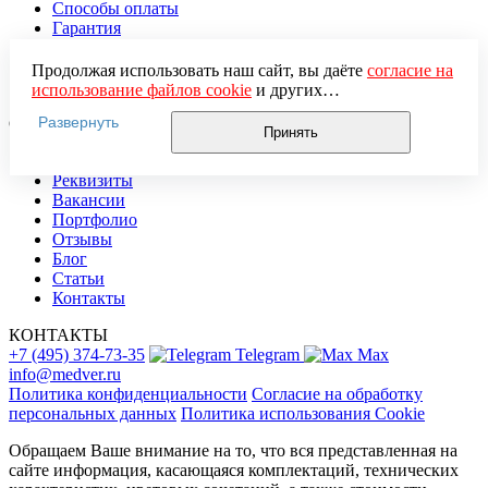
Способы оплаты
Гарантия
Политика возврата
Оптовикам
Продолжая использовать наш сайт, вы даёте
согласие на
Карта сайта
использование файлов cookie
и других
пользовательских данных (включая IP-адрес, сведения о
Развернуть
О КОМПАНИИ
местоположении, устройстве, действиях на сайте и т. п.)
Принять
для функционирования сайта, проведения
О нас
статистических исследований, ретаргетинга и
Реквизиты
использования систем аналитики (например,
Вакансии
Яндекс.Метрика), в соответствии с нашей
Политикой
Портфолио
обработки персональных данных.
Отзывы
Если вы не хотите, чтобы ваши данные обрабатывались,
Блог
настройте ограничения в браузере или покиньте сайт.
Статьи
Контакты
КОНТАКТЫ
+7 (495) 374-73-35
Telegram
Max
info@medver.ru
Политика конфиденциальности
Согласие на обработку
персональных данных
Политика использования Cookie
Обращаем Ваше внимание на то, что вся представленная на
сайте информация, касающаяся комплектаций, технических