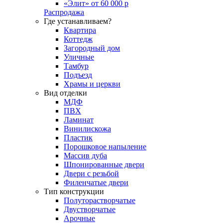
«Элит» от 60 000 р
Распродажа
Где устанавливаем?
Квартира
Коттедж
Загородный дом
Уличные
Тамбур
Подъезд
Храмы и церкви
Вид отделки
МДФ
ПВХ
Ламинат
Винилискожа
Пластик
Порошковое напыление
Массив дуба
Шпонированные двери
Двери с резьбой
Филенчатые двери
Тип конструкции
Полуторастворчатые
Двустворчатые
Арочные