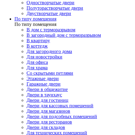
Одностворчатые двери
Полуторастворчатые двери
Двустворчатые двери
По типу помещения
По типу помещения
В дом с терморазрывом
В загородный дом с терморазрывом
В квартиру
В коттедж
Для загородного дома
Для новостройки
Для офиса
Для храма
Со скрытыми петлями
Этажные двери
Гаражные двери
Двери в общежитие
Двери в таунхаус
Двери для гостиниц
Двери для кассовых помещений
Двери для магазинов
Двери для подсобных помещений
Двери для ресторанов
Двери для складов
Для технических помещений