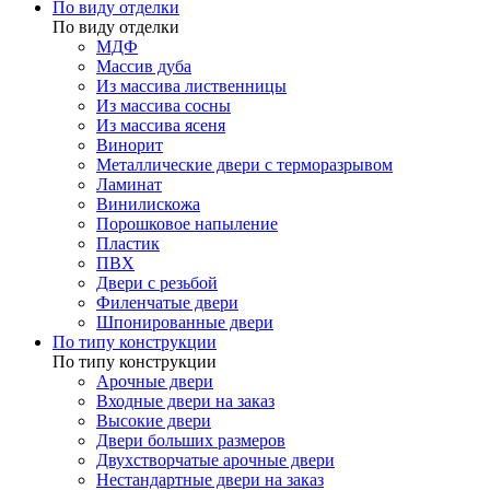
По виду отделки
По виду отделки
МДФ
Массив дуба
Из массива лиственницы
Из массива сосны
Из массива ясеня
Винорит
Металлические двери с терморазрывом
Ламинат
Винилискожа
Порошковое напыление
Пластик
ПВХ
Двери с резьбой
Филенчатые двери
Шпонированные двери
По типу конструкции
По типу конструкции
Арочные двери
Входные двери на заказ
Высокие двери
Двери больших размеров
Двухстворчатые арочные двери
Нестандартные двери на заказ