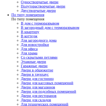
Одностворчатые двери
Полуторастворчатые двери
Двустворчатые двери
По типу помещения
По типу помещения
В дом с терморазрывом
В загородный дом с терморазрывом
В квартиру
В коттедж
Для загородного дома
Для новостройки
Для офиса
Для храма
Со скрытыми петлями
Этажные двери
Гаражные двери
Двери в общежитие
Двери в таунхаус
Двери для гостиниц
Двери для кассовых помещений
Двери для магазинов
Двери для подсобных помещений
Двери для ресторанов
Двери для складов
Для технических помещений