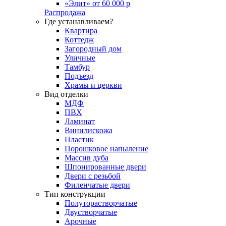
«Элит» от 60 000 р
Распродажа
Где устанавливаем?
Квартира
Коттедж
Загородный дом
Уличные
Тамбур
Подъезд
Храмы и церкви
Вид отделки
МДФ
ПВХ
Ламинат
Винилискожа
Пластик
Порошковое напыление
Массив дуба
Шпонированные двери
Двери с резьбой
Филенчатые двери
Тип конструкции
Полуторастворчатые
Двустворчатые
Арочные