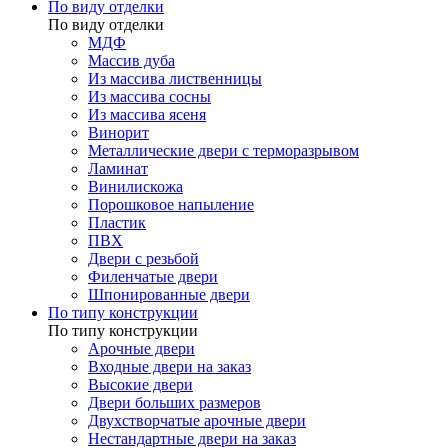
По виду отделки
По виду отделки
МДФ
Массив дуба
Из массива лиственницы
Из массива сосны
Из массива ясеня
Винорит
Металлические двери с терморазрывом
Ламинат
Винилискожа
Порошковое напыление
Пластик
ПВХ
Двери с резьбой
Филенчатые двери
Шпонированные двери
По типу конструкции
По типу конструкции
Арочные двери
Входные двери на заказ
Высокие двери
Двери больших размеров
Двухстворчатые арочные двери
Нестандартные двери на заказ