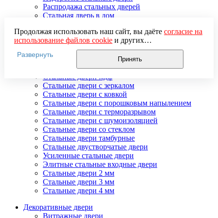
Распродажа стальных дверей
Стальная дверь в дом
Стальная дверь на дачу
Продолжая использовать наш сайт, вы даёте
согласие на
Стальные взломостойкие двери
использование файлов cookie
и других
Стальные входные двери в квартиру
пользовательских данных (включая IP-адрес, сведения о
Стальные двери в подъезд
Развернуть
местоположении, устройстве, действиях на сайте и т. п.)
Стальные двери внутреннего открывания
Принять
для функционирования сайта, проведения
Стальные двери массив
статистических исследований, ретаргетинга и
Стальные двери мдф
использования систем аналитики (например,
Стальные двери с зеркалом
Яндекс.Метрика), в соответствии с нашей
Политикой
Стальные двери с ковкой
обработки персональных данных.
Стальные двери с порошковым напылением
Если вы не хотите, чтобы ваши данные обрабатывались,
Стальные двери с терморазрывом
настройте ограничения в браузере или покиньте сайт.
Стальные двери с шумоизоляцией
Стальные двери со стеклом
Стальные двери тамбурные
Стальные двустворчатые двери
Усиленные стальные двери
Элитные стальные входные двери
Стальные двери 2 мм
Стальные двери 3 мм
Стальные двери 4 мм
Декоративные двери
Витражные двери