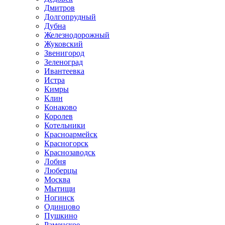
Дмитров
Долгопрудный
Дубна
Железнодорожный
Жуковский
Звенигород
Зеленоград
Ивантеевка
Истра
Кимры
Клин
Конаково
Королев
Котельники
Красноармейск
Красногорск
Краснозаводск
Лобня
Люберцы
Москва
Мытищи
Ногинск
Одинцово
Пушкино
Раменское