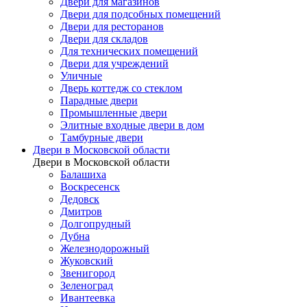
Двери для магазинов
Двери для подсобных помещений
Двери для ресторанов
Двери для складов
Для технических помещений
Двери для учреждений
Уличные
Дверь коттедж со стеклом
Парадные двери
Промышленные двери
Элитные входные двери в дом
Тамбурные двери
Двери в Московской области
Двери в Московской области
Балашиха
Воскресенск
Дедовск
Дмитров
Долгопрудный
Дубна
Железнодорожный
Жуковский
Звенигород
Зеленоград
Ивантеевка