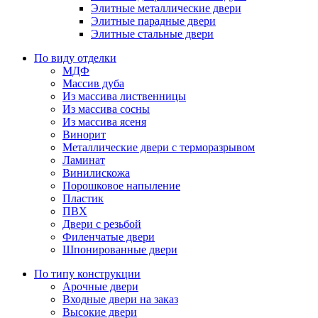
Элитные металлические двери
Элитные парадные двери
Элитные стальные двери
По виду отделки
МДФ
Массив дуба
Из массива лиственницы
Из массива сосны
Из массива ясеня
Винорит
Металлические двери с терморазрывом
Ламинат
Винилискожа
Порошковое напыление
Пластик
ПВХ
Двери с резьбой
Филенчатые двери
Шпонированные двери
По типу конструкции
Арочные двери
Входные двери на заказ
Высокие двери