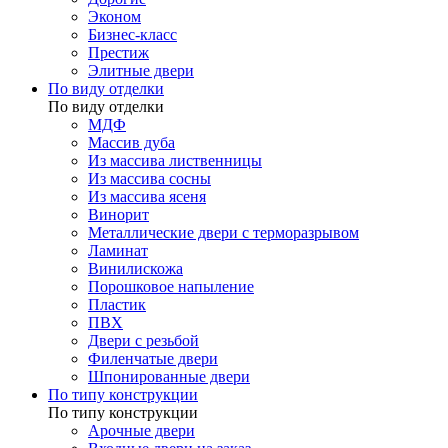
Эконом
Бизнес-класс
Престиж
Элитные двери
По виду отделки
По виду отделки
МДФ
Массив дуба
Из массива лиственницы
Из массива сосны
Из массива ясеня
Винорит
Металлические двери с терморазрывом
Ламинат
Винилискожа
Порошковое напыление
Пластик
ПВХ
Двери с резьбой
Филенчатые двери
Шпонированные двери
По типу конструкции
По типу конструкции
Арочные двери