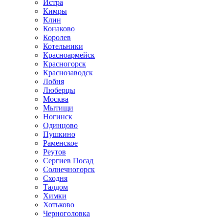
Истра
Кимры
Клин
Конаково
Королев
Котельники
Красноармейск
Красногорск
Краснозаводск
Лобня
Люберцы
Москва
Мытищи
Ногинск
Одинцово
Пушкино
Раменское
Реутов
Сергиев Посад
Солнечногорск
Сходня
Талдом
Химки
Хотьково
Черноголовка