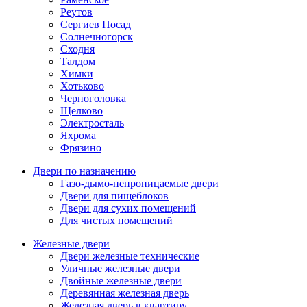
Реутов
Сергиев Посад
Солнечногорск
Сходня
Талдом
Химки
Хотьково
Черноголовка
Щелково
Электросталь
Яхрома
Фрязино
Двери по назначению
Газо-дымо-непроницаемые двери
Двери для пищеблоков
Двери для сухих помещений
Для чистых помещений
Железные двери
Двери железные технические
Уличные железные двери
Двойные железные двери
Деревянная железная дверь
Железная дверь в квартиру