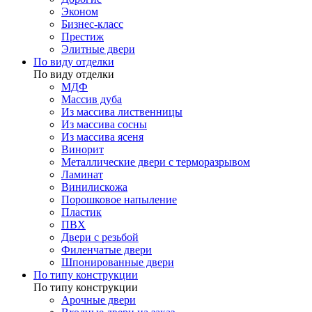
Эконом
Бизнес-класс
Престиж
Элитные двери
По виду отделки
По виду отделки
МДФ
Массив дуба
Из массива лиственницы
Из массива сосны
Из массива ясеня
Винорит
Металлические двери с терморазрывом
Ламинат
Винилискожа
Порошковое напыление
Пластик
ПВХ
Двери с резьбой
Филенчатые двери
Шпонированные двери
По типу конструкции
По типу конструкции
Арочные двери