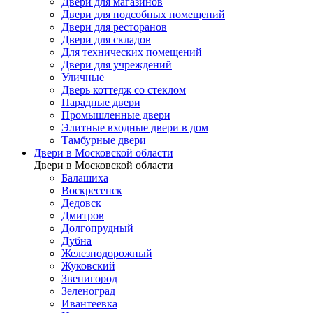
Двери для магазинов
Двери для подсобных помещений
Двери для ресторанов
Двери для складов
Для технических помещений
Двери для учреждений
Уличные
Дверь коттедж со стеклом
Парадные двери
Промышленные двери
Элитные входные двери в дом
Тамбурные двери
Двери в Московской области
Двери в Московской области
Балашиха
Воскресенск
Дедовск
Дмитров
Долгопрудный
Дубна
Железнодорожный
Жуковский
Звенигород
Зеленоград
Ивантеевка