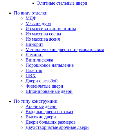
Элитные стальные двери
По виду отделки
МДФ
Массив дуба
Из массива лиственницы
Из массива сосны
Из массива ясеня
Винорит
Металлические двери с терморазрывом
Ламинат
Винилискожа
Порошковое напыление
Пластик
ПВХ
Двери с резьбой
Филенчатые двери
Шпонированные двери
По типу конструкции
Арочные двери
Входные двери на заказ
Высокие двери
Двери больших размеров
Двухстворчатые арочные двери