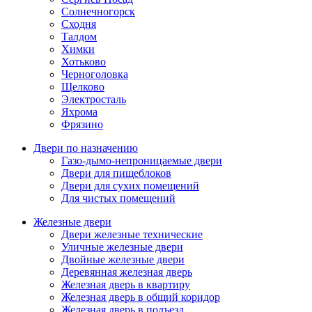
Солнечногорск
Сходня
Талдом
Химки
Хотьково
Черноголовка
Щелково
Электросталь
Яхрома
Фрязино
Двери по назначению
Газо-дымо-непроницаемые двери
Двери для пищеблоков
Двери для сухих помещений
Для чистых помещений
Железные двери
Двери железные технические
Уличные железные двери
Двойные железные двери
Деревянная железная дверь
Железная дверь в квартиру
Железная дверь в общий коридор
Железная дверь в подъезд