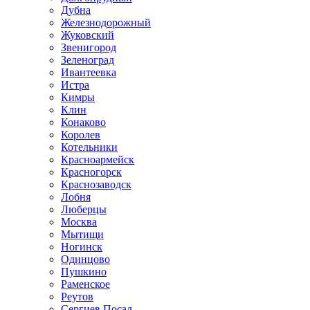
Дубна
Железнодорожный
Жуковский
Звенигород
Зеленоград
Ивантеевка
Истра
Кимры
Клин
Конаково
Королев
Котельники
Красноармейск
Красногорск
Краснозаводск
Лобня
Люберцы
Москва
Мытищи
Ногинск
Одинцово
Пушкино
Раменское
Реутов
Сергиев Посад