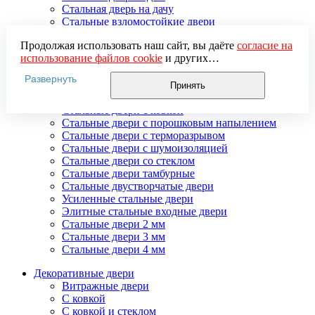
Стальная дверь на дачу
Стальные взломостойкие двери
Стальные входные двери в квартиру
Продолжая использовать наш сайт, вы даёте
согласие на
Стальные двери в подъезд
использование файлов cookie
и других
Стальные двери внутреннего открывания
пользовательских данных (включая IP-адрес, сведения о
Стальные двери массив
Развернуть
местоположении, устройстве, действиях на сайте и т. п.)
Стальные двери мдф
Принять
для функционирования сайта, проведения
Стальные двери с зеркалом
статистических исследований, ретаргетинга и
Стальные двери с ковкой
использования систем аналитики (например,
Стальные двери с порошковым напылением
Яндекс.Метрика), в соответствии с нашей
Политикой
Стальные двери с терморазрывом
обработки персональных данных.
Стальные двери с шумоизоляцией
Если вы не хотите, чтобы ваши данные обрабатывались,
Стальные двери со стеклом
настройте ограничения в браузере или покиньте сайт.
Стальные двери тамбурные
Стальные двустворчатые двери
Усиленные стальные двери
Элитные стальные входные двери
Стальные двери 2 мм
Стальные двери 3 мм
Стальные двери 4 мм
Декоративные двери
Витражные двери
С ковкой
С ковкой и стеклом