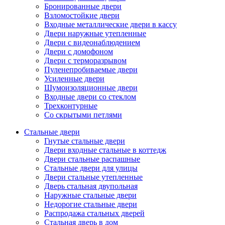
Бронированные двери
Взломостойкие двери
Входные металлические двери в кассу
Двери наружные утепленные
Двери с видеонаблюдением
Двери с домофоном
Двери с терморазрывом
Пуленепробиваемые двери
Усиленные двери
Шумоизоляционные двери
Входные двери со стеклом
Трехконтурные
Со скрытыми петлями
Стальные двери
Гнутые стальные двери
Двери входные стальные в коттедж
Двери стальные распашные
Стальные двери для улицы
Двери стальные утепленные
Дверь стальная двупольная
Наружные стальные двери
Недорогие стальные двери
Распродажа стальных дверей
Стальная дверь в дом