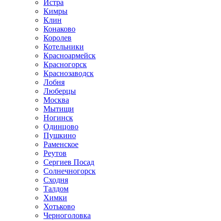
Истра
Кимры
Клин
Конаково
Королев
Котельники
Красноармейск
Красногорск
Краснозаводск
Лобня
Люберцы
Москва
Мытищи
Ногинск
Одинцово
Пушкино
Раменское
Реутов
Сергиев Посад
Солнечногорск
Сходня
Талдом
Химки
Хотьково
Черноголовка