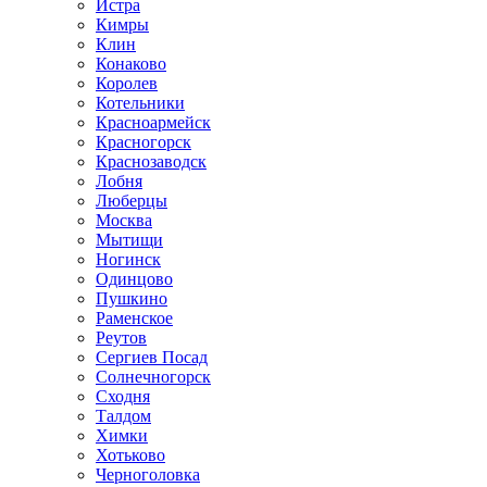
Истра
Кимры
Клин
Конаково
Королев
Котельники
Красноармейск
Красногорск
Краснозаводск
Лобня
Люберцы
Москва
Мытищи
Ногинск
Одинцово
Пушкино
Раменское
Реутов
Сергиев Посад
Солнечногорск
Сходня
Талдом
Химки
Хотьково
Черноголовка