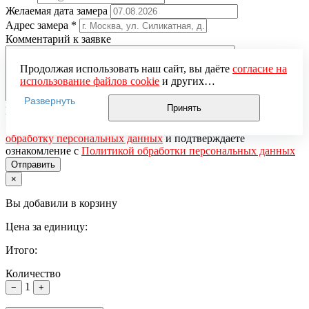
Желаемая дата замера
Адрес замера
*
Комментарий к заявке
Продолжая использовать наш сайт, вы даёте
согласие на
использование файлов cookie
и других
пользовательских данных (включая IP-адрес, сведения о
Развернуть
местоположении, устройстве, действиях на сайте и т. п.)
Принять
Понравившаяся модель
для функционирования сайта, проведения
Нажимая кнопку «Отправить», вы даёте
согласие на
статистических исследований, ретаргетинга и
обработку персональных данных
и подтверждаете
использования систем аналитики (например,
ознакомление с
Политикой обработки персональных данных
Яндекс.Метрика), в соответствии с нашей
Политикой
обработки персональных данных.
×
Если вы не хотите, чтобы ваши данные обрабатывались,
настройте ограничения в браузере или покиньте сайт.
Вы добавили в корзину
Цена за единицу:
Итого:
Количество
1
−
+