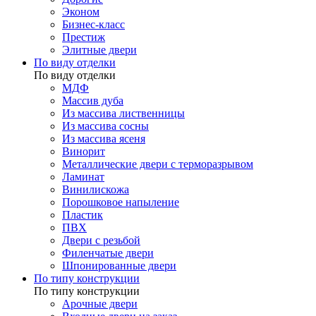
Эконом
Бизнес-класс
Престиж
Элитные двери
По виду отделки
По виду отделки
МДФ
Массив дуба
Из массива лиственницы
Из массива сосны
Из массива ясеня
Винорит
Металлические двери с терморазрывом
Ламинат
Винилискожа
Порошковое напыление
Пластик
ПВХ
Двери с резьбой
Филенчатые двери
Шпонированные двери
По типу конструкции
По типу конструкции
Арочные двери