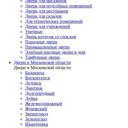
Двери для магазинов
Двери для подсобных помещений
Двери для ресторанов
Двери для складов
Для технических помещений
Двери для учреждений
Уличные
Дверь коттедж со стеклом
Парадные двери
Промышленные двери
Элитные входные двери в дом
Тамбурные двери
Двери в Московской области
Двери в Московской области
Балашиха
Воскресенск
Дедовск
Дмитров
Долгопрудный
Дубна
Железнодорожный
Жуковский
Звенигород
Зеленоград
Ивантеевка