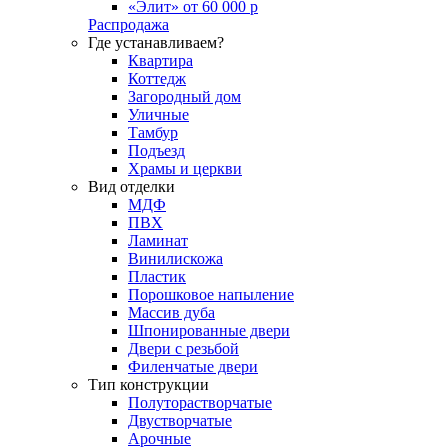
«Элит» от 60 000 р
Распродажа
Где устанавливаем?
Квартира
Коттедж
Загородный дом
Уличные
Тамбур
Подъезд
Храмы и церкви
Вид отделки
МДФ
ПВХ
Ламинат
Винилискожа
Пластик
Порошковое напыление
Массив дуба
Шпонированные двери
Двери с резьбой
Филенчатые двери
Тип конструкции
Полуторастворчатые
Двустворчатые
Арочные