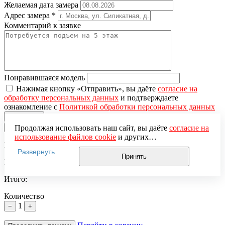
Желаемая дата замера
Адрес замера
*
Комментарий к заявке
Понравившаяся модель
Нажимая кнопку «Отправить», вы даёте
согласие на
обработку персональных данных
и подтверждаете
ознакомление с
Политикой обработки персональных данных
Продолжая использовать наш сайт, вы даёте
согласие на
×
использование файлов cookie
и других
Вы добавили в корзину
пользовательских данных (включая IP-адрес, сведения о
Развернуть
местоположении, устройстве, действиях на сайте и т. п.)
Принять
Цена за единицу:
для функционирования сайта, проведения
статистических исследований, ретаргетинга и
Итого:
использования систем аналитики (например,
Яндекс.Метрика), в соответствии с нашей
Политикой
Количество
обработки персональных данных.
1
−
+
Если вы не хотите, чтобы ваши данные обрабатывались,
настройте ограничения в браузере или покиньте сайт.