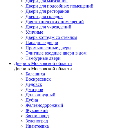
Двери для магазинов
Двери для подсобных помещений
Двери для ресторанов
Двери для складов
Для технических помещений
Двери для учреждений
Уличные
Дверь коттедж со стеклом
Парадные двери
Промышленные двери
Элитные входные двери в дом
Тамбурные двери
Двери в Московской области
Двери в Московской области
Балашиха
Воскресенск
Дедовск
Дмитров
Долгопрудный
Дубна
Железнодорожный
Жуковский
Звенигород
Зеленоград
Ивантеевка