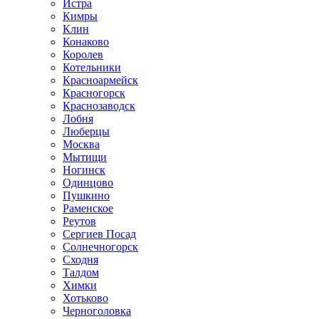
Истра
Кимры
Клин
Конаково
Королев
Котельники
Красноармейск
Красногорск
Краснозаводск
Лобня
Люберцы
Москва
Мытищи
Ногинск
Одинцово
Пушкино
Раменское
Реутов
Сергиев Посад
Солнечногорск
Сходня
Талдом
Химки
Хотьково
Черноголовка