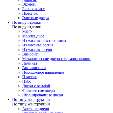
Эконом
Бизнес-класс
Престиж
Элитные двери
По виду отделки
По виду отделки
МДФ
Массив дуба
Из массива лиственницы
Из массива сосны
Из массива ясеня
Винорит
Металлические двери с терморазрывом
Ламинат
Винилискожа
Порошковое напыление
Пластик
ПВХ
Двери с резьбой
Филенчатые двери
Шпонированные двери
По типу конструкции
По типу конструкции
Арочные двери