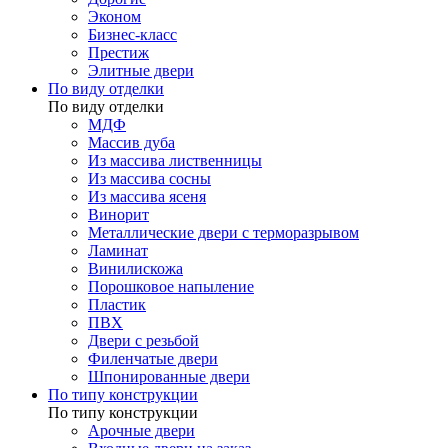
Эконом
Бизнес-класс
Престиж
Элитные двери
По виду отделки
По виду отделки
МДФ
Массив дуба
Из массива лиственницы
Из массива сосны
Из массива ясеня
Винорит
Металлические двери с терморазрывом
Ламинат
Винилискожа
Порошковое напыление
Пластик
ПВХ
Двери с резьбой
Филенчатые двери
Шпонированные двери
По типу конструкции
По типу конструкции
Арочные двери