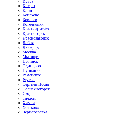
Истра
Кимры
Клин
Конаково
Королев
Котельники
Красноармейск
Красногорск
Краснозаводск
Лобня
Люберцы
Москва
Мытищи
Ногинск
Одинцово
Пушкино
Раменское
Реутов
Сергиев Посад
Солнечногорск
Сходня
Талдом
Химки
Хотьково
Черноголовка