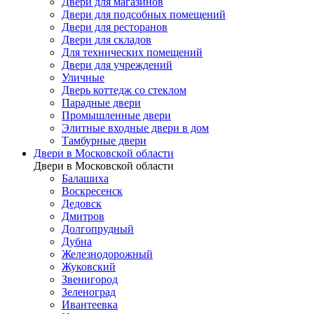
Двери для магазинов
Двери для подсобных помещений
Двери для ресторанов
Двери для складов
Для технических помещений
Двери для учреждений
Уличные
Дверь коттедж со стеклом
Парадные двери
Промышленные двери
Элитные входные двери в дом
Тамбурные двери
Двери в Московской области
Двери в Московской области
Балашиха
Воскресенск
Дедовск
Дмитров
Долгопрудный
Дубна
Железнодорожный
Жуковский
Звенигород
Зеленоград
Ивантеевка