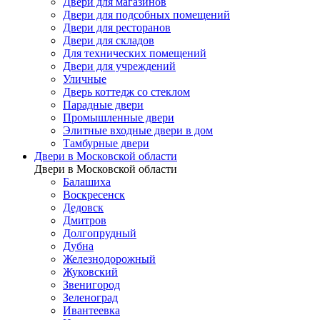
Двери для магазинов
Двери для подсобных помещений
Двери для ресторанов
Двери для складов
Для технических помещений
Двери для учреждений
Уличные
Дверь коттедж со стеклом
Парадные двери
Промышленные двери
Элитные входные двери в дом
Тамбурные двери
Двери в Московской области
Двери в Московской области
Балашиха
Воскресенск
Дедовск
Дмитров
Долгопрудный
Дубна
Железнодорожный
Жуковский
Звенигород
Зеленоград
Ивантеевка