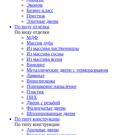
Эконом
Бизнес-класс
Престиж
Элитные двери
По виду отделки
По виду отделки
МДФ
Массив дуба
Из массива лиственницы
Из массива сосны
Из массива ясеня
Винорит
Металлические двери с терморазрывом
Ламинат
Винилискожа
Порошковое напыление
Пластик
ПВХ
Двери с резьбой
Филенчатые двери
Шпонированные двери
По типу конструкции
По типу конструкции
Арочные двери