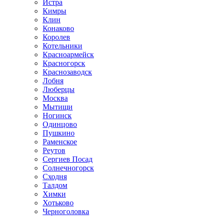
Истра
Кимры
Клин
Конаково
Королев
Котельники
Красноармейск
Красногорск
Краснозаводск
Лобня
Люберцы
Москва
Мытищи
Ногинск
Одинцово
Пушкино
Раменское
Реутов
Сергиев Посад
Солнечногорск
Сходня
Талдом
Химки
Хотьково
Черноголовка