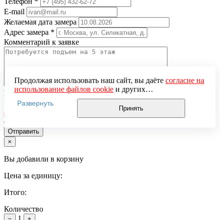
Телефон
*
E-mail
Желаемая дата замера
Адрес замера
*
Комментарий к заявке
Продолжая использовать наш сайт, вы даёте
согласие на
использование файлов cookie
и других
Понравившаяся модель
пользовательских данных (включая IP-адрес, сведения о
Развернуть
Нажимая кнопку «Отправить», вы даёте
согласие на
местоположении, устройстве, действиях на сайте и т. п.)
Принять
обработку персональных данных
и подтверждаете
для функционирования сайта, проведения
ознакомление с
Политикой обработки персональных данных
статистических исследований, ретаргетинга и
использования систем аналитики (например,
×
Яндекс.Метрика), в соответствии с нашей
Политикой
обработки персональных данных.
Вы добавили в корзину
Если вы не хотите, чтобы ваши данные обрабатывались,
настройте ограничения в браузере или покиньте сайт.
Цена за единицу:
Итого:
Количество
1
−
+