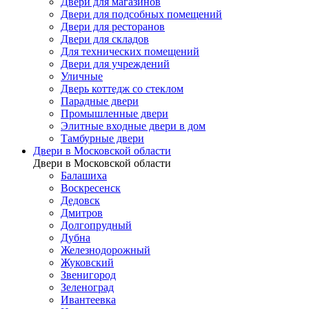
Двери для магазинов
Двери для подсобных помещений
Двери для ресторанов
Двери для складов
Для технических помещений
Двери для учреждений
Уличные
Дверь коттедж со стеклом
Парадные двери
Промышленные двери
Элитные входные двери в дом
Тамбурные двери
Двери в Московской области
Двери в Московской области
Балашиха
Воскресенск
Дедовск
Дмитров
Долгопрудный
Дубна
Железнодорожный
Жуковский
Звенигород
Зеленоград
Ивантеевка