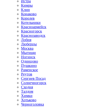
Истра
Кимры
Клин
Конаково
Королев
Котельники
Красноармейск
Красногорск
Краснозаводск
Лобня
Люберцы
Москва
Мытищи
Ногинск
Одинцово
Пушкино
Раменское
Реутов
Сергиев Посад
Солнечногорск
Сходня
Талдом
Химки
Хотьково
Черноголовка