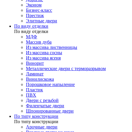
Эконом
Бизнес-класс
Престиж
Элитные двери
По виду отделки
По виду отделки
МДФ
Массив дуба
Из массива лиственницы
Из массива сосны
Из массива ясеня
Винорит
Металлические двери с терморазрывом
Ламинат
Винилискожа
Порошковое напыление
Пластик
ПВХ
Двери с резьбой
Филенчатые двери
Шпонированные двери
По типу конструкции
По типу конструкции
Арочные двери