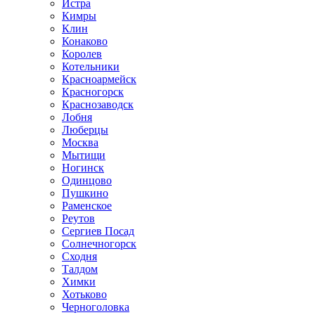
Истра
Кимры
Клин
Конаково
Королев
Котельники
Красноармейск
Красногорск
Краснозаводск
Лобня
Люберцы
Москва
Мытищи
Ногинск
Одинцово
Пушкино
Раменское
Реутов
Сергиев Посад
Солнечногорск
Сходня
Талдом
Химки
Хотьково
Черноголовка