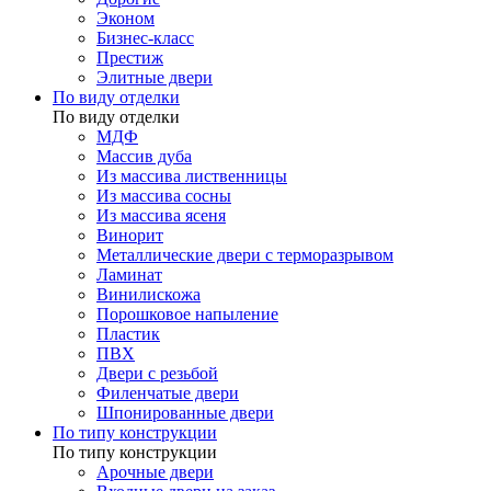
Эконом
Бизнес-класс
Престиж
Элитные двери
По виду отделки
По виду отделки
МДФ
Массив дуба
Из массива лиственницы
Из массива сосны
Из массива ясеня
Винорит
Металлические двери с терморазрывом
Ламинат
Винилискожа
Порошковое напыление
Пластик
ПВХ
Двери с резьбой
Филенчатые двери
Шпонированные двери
По типу конструкции
По типу конструкции
Арочные двери