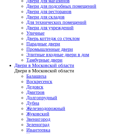
Двери для магазинов
Двери для подсобных помещений
Двери для ресторанов
Двери для складов
Для технических помещений
Двери для учреждений
Уличные
Дверь коттедж со стеклом
Парадные двери
Промышленные двери
Элитные входные двери в дом
Тамбурные двери
Двери в Московской области
Двери в Московской области
Балашиха
Воскресенск
Дедовск
Дмитров
Долгопрудный
Дубна
Железнодорожный
Жуковский
Звенигород
Зеленоград
Ивантеевка