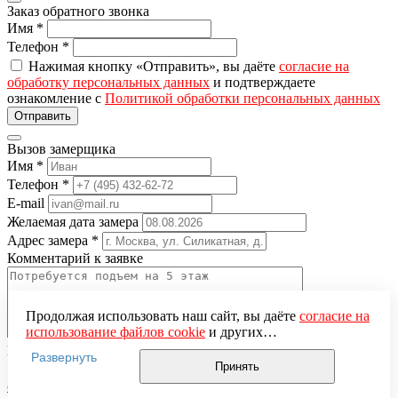
Заказ обратного звонка
Имя
*
Телефон
*
Нажимая кнопку «Отправить», вы даёте
согласие на
обработку персональных данных
и подтверждаете
ознакомление с
Политикой обработки персональных данных
Вызов замерщика
Имя
*
Телефон
*
E-mail
Желаемая дата замера
Адрес замера
*
Комментарий к заявке
Продолжая использовать наш сайт, вы даёте
согласие на
использование файлов cookie
и других
пользовательских данных (включая IP-адрес, сведения о
Понравившаяся модель
Развернуть
местоположении, устройстве, действиях на сайте и т. п.)
Принять
Нажимая кнопку «Отправить», вы даёте
согласие на
для функционирования сайта, проведения
обработку персональных данных
и подтверждаете
статистических исследований, ретаргетинга и