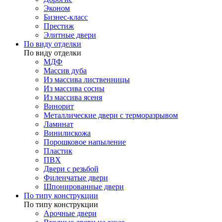
Эконом
Бизнес-класс
Престиж
Элитные двери
По виду отделки
По виду отделки
МДФ
Массив дуба
Из массива лиственницы
Из массива сосны
Из массива ясеня
Винорит
Металлические двери с терморазрывом
Ламинат
Винилискожа
Порошковое напыление
Пластик
ПВХ
Двери с резьбой
Филенчатые двери
Шпонированные двери
По типу конструкции
По типу конструкции
Арочные двери