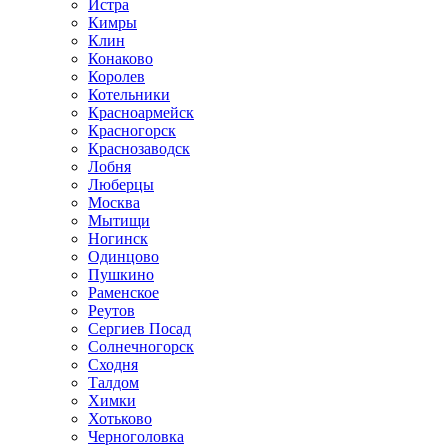
Истра
Кимры
Клин
Конаково
Королев
Котельники
Красноармейск
Красногорск
Краснозаводск
Лобня
Люберцы
Москва
Мытищи
Ногинск
Одинцово
Пушкино
Раменское
Реутов
Сергиев Посад
Солнечногорск
Сходня
Талдом
Химки
Хотьково
Черноголовка