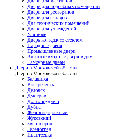
Двери для магазинов
Двери для подсобных помещений
Двери для ресторанов
Двери для складов
Для технических помещений
Двери для учреждений
Уличные
Дверь коттедж со стеклом
Парадные двери
Промышленные двери
Элитные входные двери в дом
Тамбурные двери
Двери в Московской области
Двери в Московской области
Балашиха
Воскресенск
Дедовск
Дмитров
Долгопрудный
Дубна
Железнодорожный
Жуковский
Звенигород
Зеленоград
Ивантеевка