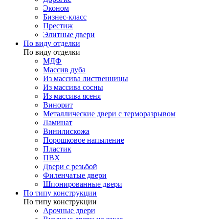
Эконом
Бизнес-класс
Престиж
Элитные двери
По виду отделки
По виду отделки
МДФ
Массив дуба
Из массива лиственницы
Из массива сосны
Из массива ясеня
Винорит
Металлические двери с терморазрывом
Ламинат
Винилискожа
Порошковое напыление
Пластик
ПВХ
Двери с резьбой
Филенчатые двери
Шпонированные двери
По типу конструкции
По типу конструкции
Арочные двери