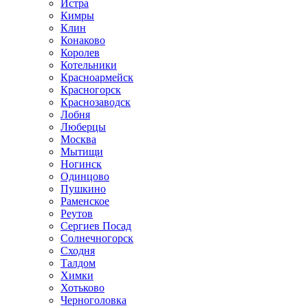
Истра
Кимры
Клин
Конаково
Королев
Котельники
Красноармейск
Красногорск
Краснозаводск
Лобня
Люберцы
Москва
Мытищи
Ногинск
Одинцово
Пушкино
Раменское
Реутов
Сергиев Посад
Солнечногорск
Сходня
Талдом
Химки
Хотьково
Черноголовка