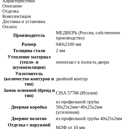
Характеристики
Описание
Отделка
Комплектация
Доставка и установка
Оплата
МЕДВЕРЬ (Россия, собственное
Производитель
производство)
Размер
940х2100 мм
Толщина стали
2 мм
Утепление материал
(тепло- и
пенопласт в полость двери
шумоизоляция)
Уплотнитель
(количество контуров и
двойной контур
тип)
Замок основной (бренд и
CISA 57786 (Италия)
тип)
из профильной трубы
Дверная коробка
50х25х2мм+40х25х2мм
(усиленная)
Дверное полотно
из профильной трубы 40х25х2мм
Отделка с наружной
МДФ от 10 мм