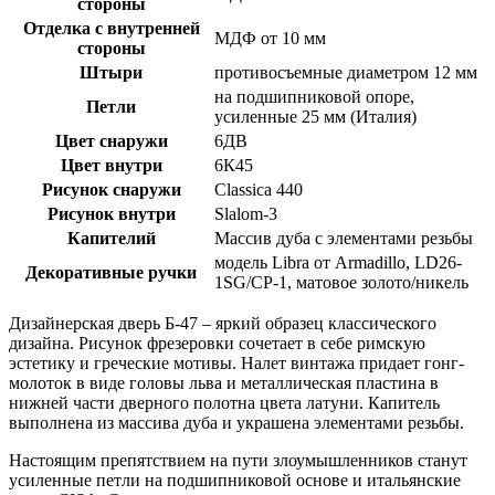
стороны
Отделка с внутренней
МДФ от 10 мм
стороны
Штыри
противосъемные диаметром 12 мм
на подшипниковой опоре,
Петли
усиленные 25 мм (Италия)
Цвет снаружи
6ДВ
Цвет внутри
6К45
Рисунок снаружи
Classica 440
Рисунок внутри
Slalom-3
Капителий
Массив дуба с элементами резьбы
модель Libra от Armadillo, LD26-
Декоративные ручки
1SG/CP-1, матовое золото/никель
Дизайнерская дверь Б-47 – яркий образец классического
дизайна. Рисунок фрезеровки сочетает в себе римскую
эстетику и греческие мотивы. Налет винтажа придает гонг-
молоток в виде головы льва и металлическая пластина в
нижней части дверного полотна цвета латуни. Капитель
выполнена из массива дуба и украшена элементами резьбы.
Настоящим препятствием на пути злоумышленников станут
усиленные петли на подшипниковой основе и итальянские