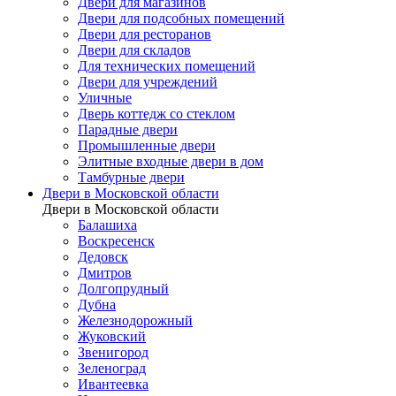
Двери для магазинов
Двери для подсобных помещений
Двери для ресторанов
Двери для складов
Для технических помещений
Двери для учреждений
Уличные
Дверь коттедж со стеклом
Парадные двери
Промышленные двери
Элитные входные двери в дом
Тамбурные двери
Двери в Московской области
Двери в Московской области
Балашиха
Воскресенск
Дедовск
Дмитров
Долгопрудный
Дубна
Железнодорожный
Жуковский
Звенигород
Зеленоград
Ивантеевка