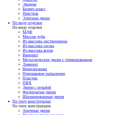
Эконом
Бизнес-класс
Престиж
Элитные двери
По виду отделки
По виду отделки
МДФ
Массив дуба
Из массива лиственницы
Из массива сосны
Из массива ясеня
Винорит
Металлические двери с терморазрывом
Ламинат
Винилискожа
Порошковое напыление
Пластик
ПВХ
Двери с резьбой
Филенчатые двери
Шпонированные двери
По типу конструкции
По типу конструкции
Арочные двери