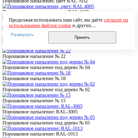
Порошковое напыление, цвет RAL 7032
Порошковое напыление, цвет: RAL 4005
Продолжая использовать наш сайт, вы даёте
согласие на
Порошковое напыление: RAL-1036
использование файлов cookie
и других
пользовательских данных (включая IP-адрес, сведения о
Порошковое напыление: серебро
Развернуть
местоположении, устройстве, действиях на сайте и т. п.)
Принять
для функционирования сайта, проведения
Порошковое напыление под дерево № 10
статистических исследований, ретаргетинга и
использования систем аналитики (например,
Порошковое напыление № 22
Яндекс.Метрика), в соответствии с нашей
Политикой
обработки персональных данных.
Порошковое напыление под дерево № 04
Если вы не хотите, чтобы ваши данные обрабатывались,
настройте ограничения в браузере или покиньте сайт.
Порошковое напыление № 18
Порошковое напыление под дерево № 02
Порошковое напыление № 15
Порошковое напыление: RAL-3005
Порошковое напыление под дерево № 05
Порошковое напыление: RAL-1013