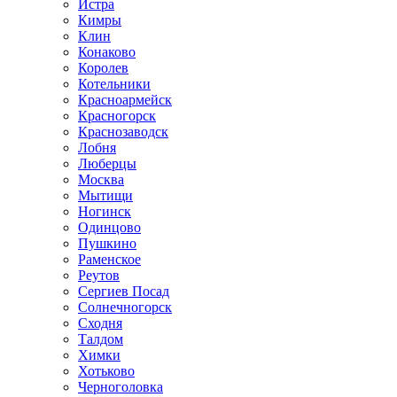
Истра
Кимры
Клин
Конаково
Королев
Котельники
Красноармейск
Красногорск
Краснозаводск
Лобня
Люберцы
Москва
Мытищи
Ногинск
Одинцово
Пушкино
Раменское
Реутов
Сергиев Посад
Солнечногорск
Сходня
Талдом
Химки
Хотьково
Черноголовка