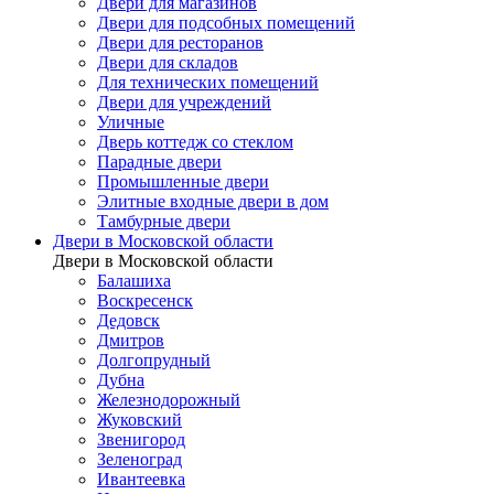
Двери для магазинов
Двери для подсобных помещений
Двери для ресторанов
Двери для складов
Для технических помещений
Двери для учреждений
Уличные
Дверь коттедж со стеклом
Парадные двери
Промышленные двери
Элитные входные двери в дом
Тамбурные двери
Двери в Московской области
Двери в Московской области
Балашиха
Воскресенск
Дедовск
Дмитров
Долгопрудный
Дубна
Железнодорожный
Жуковский
Звенигород
Зеленоград
Ивантеевка