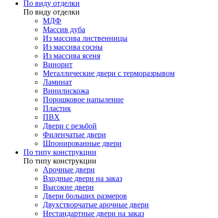
По виду отделки
По виду отделки
МДФ
Массив дуба
Из массива лиственницы
Из массива сосны
Из массива ясеня
Винорит
Металлические двери с терморазрывом
Ламинат
Винилискожа
Порошковое напыление
Пластик
ПВХ
Двери с резьбой
Филенчатые двери
Шпонированные двери
По типу конструкции
По типу конструкции
Арочные двери
Входные двери на заказ
Высокие двери
Двери больших размеров
Двухстворчатые арочные двери
Нестандартные двери на заказ