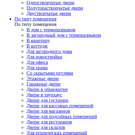
Одностворчатые двери
Полуторастворчатые двери
Двустворчатые двери
По типу помещения
По типу помещения
В дом с терморазрывом
В загородный дом с терморазрывом
В квартиру
В коттедж
Для загородного дома
Для новостройки
Для офиса
Для храма
Со скрытыми петлями
Этажные двери
Гаражные двери
Двери в общежитие
Двери в таунхаус
Двери для гостиниц
Двери для кассовых помещений
Двери для магазинов
Двери для подсобных помещений
Двери для ресторанов
Двери для складов
Для технических помещений