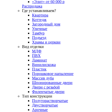
«Элит» от 60 000 р
Распродажа
Где устанавливаем?
Квартира
Коттедж
Загородный дом
Уличные
Тамбур
Подъезд
Храмы и церкви
Вид отделки
МДФ
ПВХ
Ламинат
Винилискожа
Пластик
Порошковое напыление
Массив дуба
Шпонированные двери
Двери с резьбой
Филенчатые двери
Тип конструкции
Полуторастворчатые
Двустворчатые
Арочные