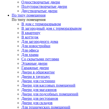
Одностворчатые двери
Полуторастворчатые двери
Двустворчатые двери
По типу помещения
По типу помещения
В дом с терморазрывом
В загородный дом с терморазрывом
В квартиру
В коттедж
Для загородного дома
Для новостройки
Для офиса
Для храма
Со скрытыми петлями
Этажные двери
Гаражные двери
Двери в общежитие
Двери в таунхаус
Двери для гостиниц
Двери для кассовых помещений
Двери для магазинов
Двери для подсобных помещений
Двери для ресторанов
Двери для складов
Для технических помещений