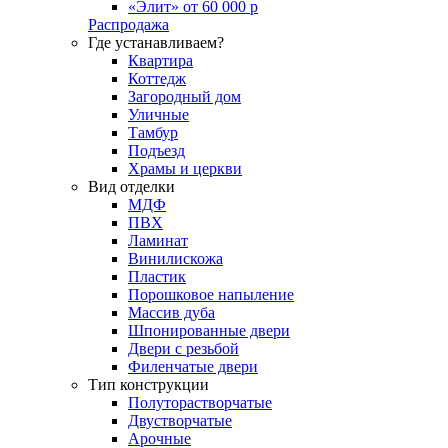
«Элит» от 60 000 р
Распродажа
Где устанавливаем?
Квартира
Коттедж
Загородный дом
Уличные
Тамбур
Подъезд
Храмы и церкви
Вид отделки
МДФ
ПВХ
Ламинат
Винилискожа
Пластик
Порошковое напыление
Массив дуба
Шпонированные двери
Двери с резьбой
Филенчатые двери
Тип конструкции
Полуторастворчатые
Двустворчатые
Арочные