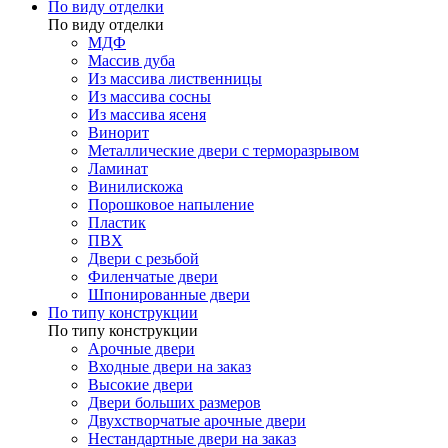
По виду отделки
По виду отделки
МДФ
Массив дуба
Из массива лиственницы
Из массива сосны
Из массива ясеня
Винорит
Металлические двери с терморазрывом
Ламинат
Винилискожа
Порошковое напыление
Пластик
ПВХ
Двери с резьбой
Филенчатые двери
Шпонированные двери
По типу конструкции
По типу конструкции
Арочные двери
Входные двери на заказ
Высокие двери
Двери больших размеров
Двухстворчатые арочные двери
Нестандартные двери на заказ