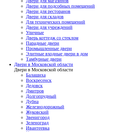
Двери для магазинов
Двери для подсобных помещений
Двери для ресторанов
Двери для складов
Для технических помещений
Двери для учреждений
Уличные
Дверь коттедж со стеклом
Парадные двери
Промышленные двери
Элитные входные двери в дом
Тамбурные двери
Двери в Московской области
Двери в Московской области
Балашиха
Воскресенск
Дедовск
Дмитров
Долгопрудный
Дубна
Железнодорожный
Жуковский
Звенигород
Зеленоград
Ивантеевка