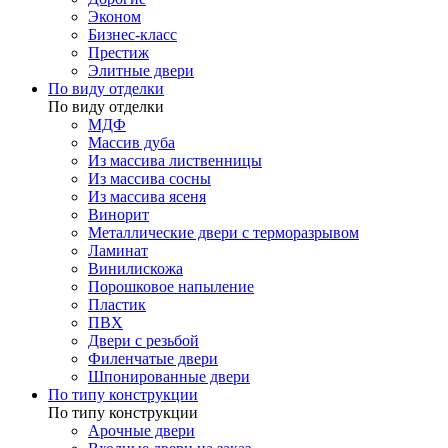
Эконом
Бизнес-класс
Престиж
Элитные двери
По виду отделки
По виду отделки
МДФ
Массив дуба
Из массива лиственницы
Из массива сосны
Из массива ясеня
Винорит
Металлические двери с терморазрывом
Ламинат
Винилискожа
Порошковое напыление
Пластик
ПВХ
Двери с резьбой
Филенчатые двери
Шпонированные двери
По типу конструкции
По типу конструкции
Арочные двери