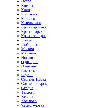
Истра
Кимры
Клин
Конаково
Королев
Котельники
Красноармейск
Красногорск
Краснозаводск
Лобня
Люберцы
Москва
Мытищи
Ногинск
Одинцово
Пушкино
Раменское
Реутов
Сергиев Посад
Солнечногорск
Сходня
Талдом
Химки
Хотьково
Черноголовка